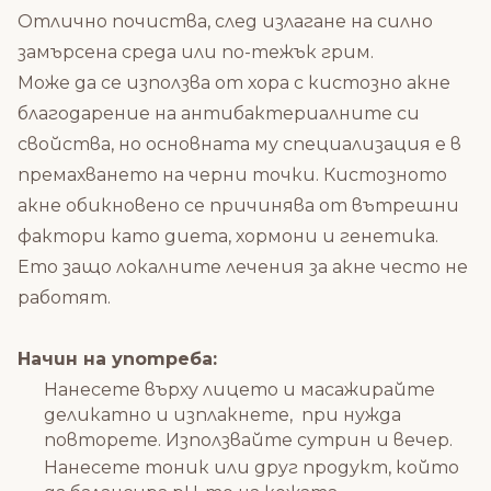
Отлично почиства, след излагане на силно
замърсена среда или по-тежък грим.
Може да се използва от хора с кистозно акне
благодарение на антибактериалните си
свойства, но основната му специализация е в
премахването на черни точки. Кистозното
акне обикновено се причинява от вътрешни
фактори като диета, хормони и генетика.
Ето защо локалните лечения за акне често не
работят.
Начин на употреба:
Нанесете върху лицето и масажирайте
деликатно и изплакнете, при нужда
повторете. Използвайте сутрин и вечер.
Нанесете
тоник
или друг продукт, който