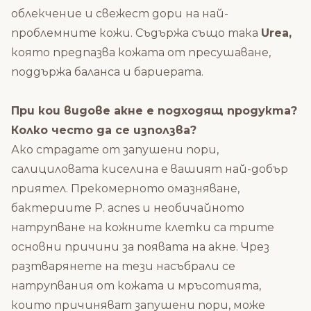
облекчение и свежест дори на най-
проблемните кожи. Съдържа също така
Urea,
която предпазва кожата от пресушаване,
поддържа баланса и бариерата.
При кои видове акне е подходящ продукта?
Колко често да се използва?
Ако страдате от запушени пори,
салициловата киселина е вашият най-добър
приятел. Прекомерното омазняване,
бактериите P. acnes и необичайното
натрупване на кожните клетки са трите
основни причини за появата на акне. Чрез
разтварянете на тези насъбрали се
натрупвания от кожата и мръсотията,
които причиняват запушени пори, може