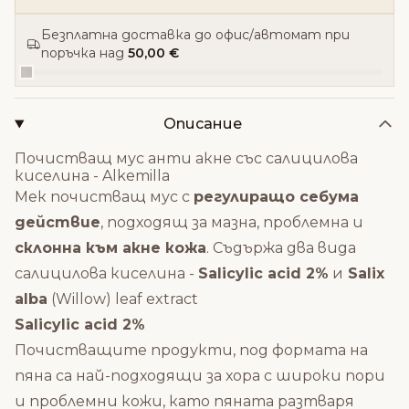
Безплатна доставка до офис/автомат при
поръчка над
50,00 €
Описание
Почистващ мус анти акне със салицилова
киселина - Alkemilla
Мек почистващ мус с
регулиращо себума
действие
, подходящ за мазна, проблемна и
склонна към акне кожа
. Съдържа два вида
салицилова киселина -
Salicylic acid 2%
и
Salix
alba
(Willow) leaf extract
Salicylic acid 2%
Почистващите продукти, под формата на
пяна са най-подходящи за хора с широки пори
и проблемни кожи, като пяната разтваря