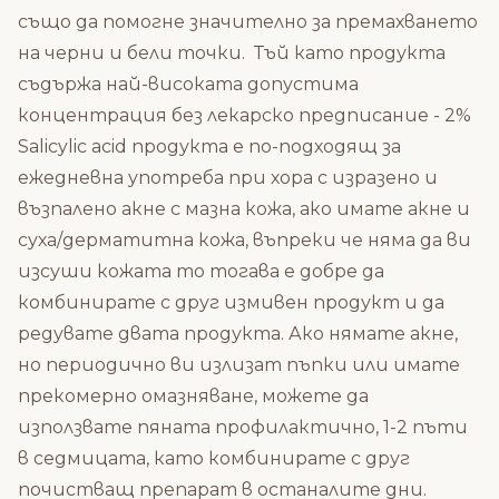
също да помогне значително за премахването
на черни и бели точки. Тъй като продукта
съдържа най-високата допустима
концентрация без лекарско предписание - 2%
Salicylic acid продукта е по-подходящ за
ежедневна употреба при хора с изразено и
възпалено акне с мазна кожа, ако имате акне и
суха/дерматитна кожа, въпреки че няма да ви
изсуши кожата то тогава е добре да
комбинирате с друг измивен продукт и да
редувате двата продукта. Ако нямате акне,
но периодично ви излизат пъпки или имате
прекомерно омазняване, можете да
използвате пяната профилактично, 1-2 пъти
в седмицата, като комбинирате с друг
почистващ препарат в останалите дни.