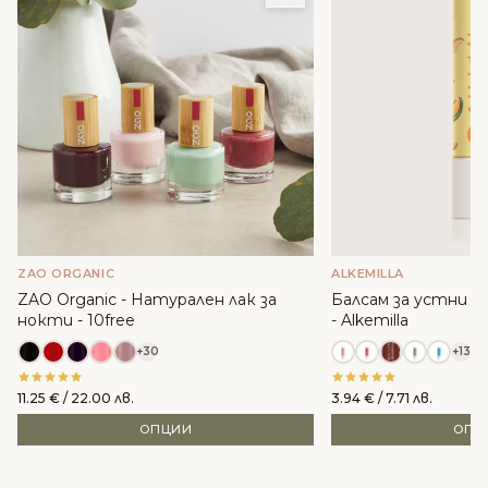
ZAO ORGANIC
ALKEMILLA
ZAO Organic - Натурален лак за
Балсам за устни с м
нокти - 10free
- Alkemilla
+30
+13
11.25
€
/ 22.00 лв.
3.94
€
/ 7.71 лв.
ОПЦИИ
ОПЦ