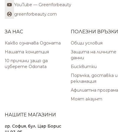
YouTube — Greenforbeauty
greenforbeauty.com
ЗА НАС
ПОЛЕЗНИ ВРЪЗКИ
Какво означава Одоната
Общи условия
Нашата концепция
Защита на личните
данни
10 причини защо да
изберете Odonata
Бисквитки
Поръчка, доставка и
рекламация
Афилиатна програма
Моят акаунт
НАШИТЕ МАГАЗИНИ
гр. София, бул. Цар Борис