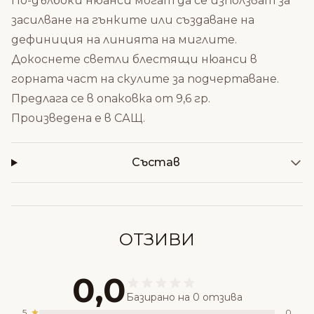
По-дълбоки нюанси могат да се използват за
засилване на гънките или създаване на
дефиниция на линията на миглите.
Докоснете светли блестящи нюанси в
горната част на скулите за подчертаване.
Предлага се в опаковка от 9,6 гр.
Произведена е в САЩ.
Състав
ОТЗИВИ
0,0
Базирано на 0 отзива
5
0