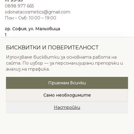
III 93-95
0898 977 665
odonatacosmetics@gmail.com
Пон – Съб: 10:00 – 19:00
гр. София, ул. Мальовица
1
0876 185 022
sales@odonatacosmetics.com
БИСКВИТКИ И ПОВЕРИТЕЛНОСТ
Пон – Съб: 10:00 – 19:30;
Използваме бисквитки за основната работа на
Нед: 11:00 – 18:00
сайта. По избор — за персонализирани препоръки и
анализ на трафика.
Приемам всички
© 2026 Одоната Козметикс ООД. Всички права
запазени.
Само необходимите
Политика за поверителност
Общи условия
Бисквитки
Настройки
Начало
Категории
Любими
Количка
Профил