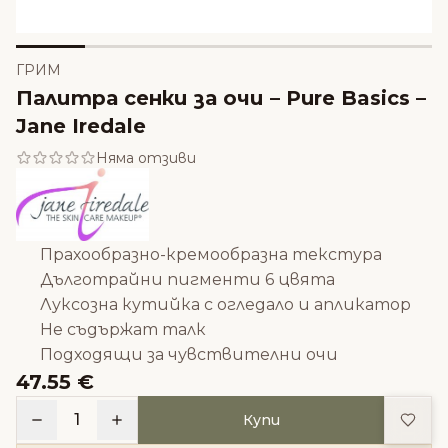
ГРИМ
Палитра сенки за очи – Pure Basics –
Jane Iredale
Няма отзиви
Прахообразно-кремообразна текстура
Дълготрайни пигменти 6 цвята
Луксозна кутийка с огледало и апликатор
Не съдържат талк
Подходящи за чувствителни очи
47.55 €
Доба
1
Купи