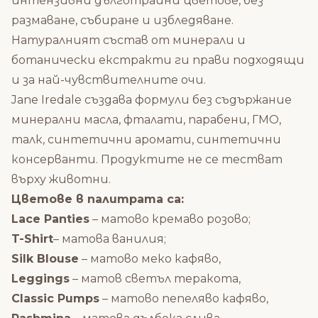
интензивни дълготрайни цветове, без
размаване, събиране и избледяване.
Натуралният състав от минерали и
ботанически екстракти ги прави подходящи
и за най-чувствителните очи.
Jane Iredale създава формули без съдържание
минерални масла, фталати, парабени, ГМО,
талк, синтетични аромати, синтетични
консерванти. Продуктите не се тестват
върху животни.
Цветове в палитрата са:
Lace Panties
– матово кремаво розово;
T-Shirt
– матова ванилия;
Silk Blouse
– матово меко кафяво,
Leggings
– матов светъл теракота,
Classic Pumps
– матово пепеляво кафяво,