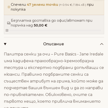
Спечели
47 зелени точки
при
(≈ 0.94 € / 1.84 лв.)
покупка
Безплатна доставка до офис/автомат при
поръчка над
50,00 €
Описание
Палитра сенки за очи – Pure Basics - Jane Iredale
има кадифена прахообразно-кремообразна
тестура и експертно подбрани допълващи се
нюанси. Правилно подбраните сенки са
съществен атрибут на грима, който може да
подчертае вашия външен вид и да го направи
по-привлекателен. Обикновено, очите са
първото нещо, което привлича вниманието