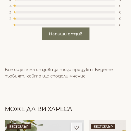
4
0
3
0
2
0
1
0
Напиши отзив
Все още няма отзиви за този продукт. Бъдете
първият, който ще сподели мнение.
МОЖЕ ДА ВИ ХАРЕСА
Добави в любими
БЕСТСЕЛЪР
БЕСТСЕЛЪР