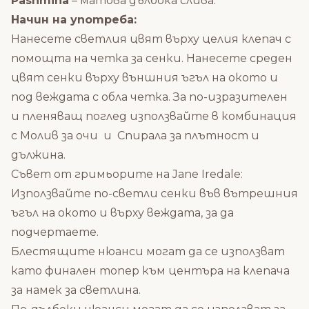
Pashmina
– матова дълбока слива.
Начин на употреба:
Нанесете светлия цвят върху целия клепач с
помощта на
четка за сенки.
Нанесете среден
цвят сенки върху външния ъгъл на окото и
под веждата с обла четка. За по-изразителен
и пленяващ поглед използвайте в комбинация
с
Молив за очи
и
Спирала за плътност и
дължина.
Съвет от гримьорите на Jane Iredale:
Използвайте по-светли сенки във вътрешния
ъгъл на окото и върху веждата, за да
подчертаете.
Блестящите нюанси могат да се използват
като финален топер към центъра на клепача
за намек за светлина.