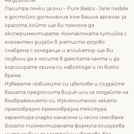
на другите.
Палитра сенки за очи – Pure Basics - Jane Iredale
е достойно допълнение към вашия арсенал за
красота, който ще ви помогне да
експериментирате. Компактната кутийка с
елегантен дизайн в златисто-розово
снабдена с огледалце и апликатор ще Ви
позволи да я носите в дамската чанта и да
коригирате грима си навсякъде и по всяко
време.
Изберете любимите си цветове и създайте
вашата предпочита визия или се отдайте на
въображението си. Изключително лекато
прахообразно-кремообразна текстура
гарантира гладко нанасяне и лесно смесване.
Богато пигментираната формула осигурява