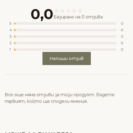
0,0
Базирано на 0 отзива
5
0
4
0
3
0
2
0
1
0
Напиши отзив
Все още няма отзиви за този продукт. Бъдете
първият, който ще сподели мнение.