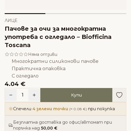
ЛИЦЕ
Пачове за очи за многократна
употреба с огледало – Biofficina
Toscana
Няма отзиви
Многократни силиконови пачове
Практична опаковка
С огледало
4.04 €
Доба
1
Купи
Спечели
4 зелени точки
при покупка
(≈ 0.08 €)
Безплатна доставка до офис/автомат при
поръчка над
50,00 €