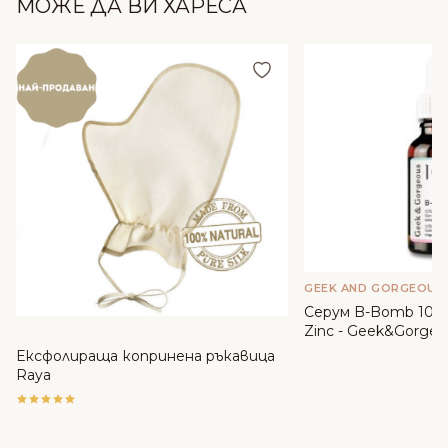
МОЖЕ ДА ВИ ХАРЕСА
Добави в любими
GEEK AND GORGEOUS
Серум B-Bomb 10% 
Zinc - Geek&Gorgeo
Ексфолираща копринена ръкавица
Raya