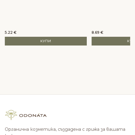
5.22
€
8.69
€
КУПИ
КУ
Органична козметика, създадена с грижа за вашата