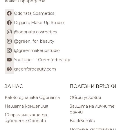
кожа и природата.
Odonata Cosmetics
Organic Make-Up Studio
@odonata.cosmetics
@green_for_beauty
@greenmakeupstudio
YouTube — Greenforbeauty
greenforbeauty.com
ЗА НАС
ПОЛЕЗНИ ВРЪЗКИ
Какво означава Одоната
Общи условия
Нашата концепция
Защита на личните
данни
10 причини защо да
изберете Odonata
Бисквитки
Поръчка, доставка и