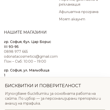
рекламация
Афилиатна програма
Моят акаунт
НАШИТЕ МАГАЗИНИ
гр. София, бул. Цар Борис
III 93-95
0898 977 665
odonatacosmetics@gmail.com
Пон – Съб: 10:00 – 19:00
гр. София, ул. Мальовица
1
0876 185 022
sales@odonatacosmetics.com
БИСКВИТКИ И ПОВЕРИТЕЛНОСТ
Пон – Съб: 10:00 – 19:30;
Използваме бисквитки за основната работа на
Нед: 11:00 – 18:00
сайта. По избор — за персонализирани препоръки и
анализ на трафика.