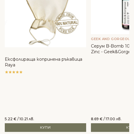
GEEK AND GORGEOUS
Серум B-Bomb 10% 
Zinc - Geek&Gorgeo
Ексфолираща копринена ръкавица
Raya
5.22
€
/ 10.21 лв.
8.69
€
/ 17.00 лв.
КУПИ
КУ