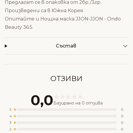
Предлагат се в опаковка от 2бр./3гр.
Произведени са в Южна Корея.
Опитайте и
Нощна маска JJON-JJON - Ondo
Beauty 36.5
.
Състав
ОТЗИВИ
0,0
Базирано на 0 отзива
5
0
4
0
3
0
2
0