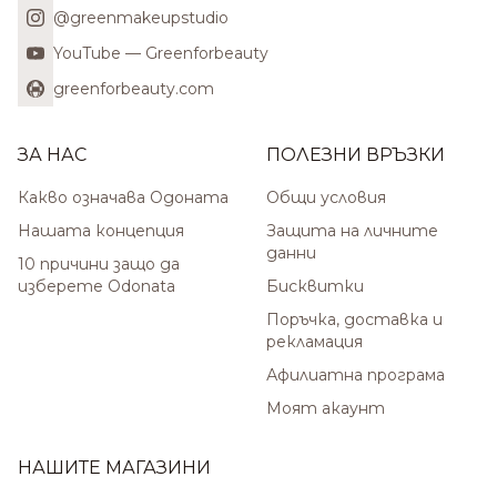
@greenmakeupstudio
YouTube — Greenforbeauty
greenforbeauty.com
ЗА НАС
ПОЛЕЗНИ ВРЪЗКИ
Какво означава Одоната
Общи условия
Нашата концепция
Защита на личните
данни
10 причини защо да
изберете Odonata
Бисквитки
Поръчка, доставка и
рекламация
Афилиатна програма
Моят акаунт
НАШИТЕ МАГАЗИНИ