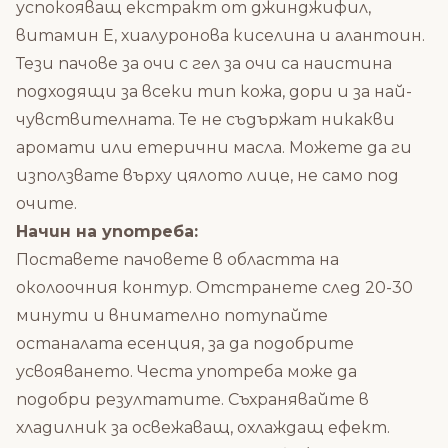
успокояващ екстракт от джинджифил,
витамин Е, хиалуронова киселина и алантоин.
Тези пачове за очи с гел за очи са наистина
подходящи за всеки тип кожа, дори и за най-
чувствителната. Те не съдържат никакви
аромати или етерични масла. Можете да ги
използвате върху цялото лице, не само под
очите.
Начин на употреба:
Поставете пачовете в областта на
околоочния контур. Отстранете след 20-30
минути и внимателно потупайте
останалата есенция, за да подобрите
усвояването. Честа употреба може да
подобри резултатите. Съхранявайте в
хладилник за освежаващ, охлаждащ ефект.