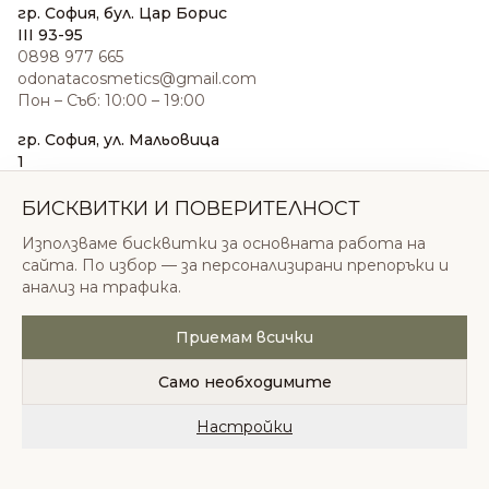
гр. София, бул. Цар Борис
III 93-95
0898 977 665
odonatacosmetics@gmail.com
Пон – Съб: 10:00 – 19:00
гр. София, ул. Мальовица
1
0876 185 022
sales@odonatacosmetics.com
БИСКВИТКИ И ПОВЕРИТЕЛНОСТ
Пон – Съб: 10:00 – 19:30;
Използваме бисквитки за основната работа на
Нед: 11:00 – 18:00
сайта. По избор — за персонализирани препоръки и
анализ на трафика.
Приемам всички
© 2026 Одоната Козметикс ООД. Всички права
запазени.
Само необходимите
Политика за поверителност
Общи условия
Бисквитки
Настройки
Начало
Категории
Любими
Количка
Профил