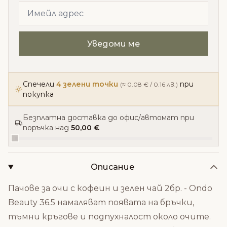
Спечели
4 зелени точки
при
(≈ 0.08 € / 0.16 лв.)
покупка
Безплатна доставка до офис/автомат при
поръчка над
50,00 €
Описание
Пачове за очи с кофеин и зелен чай 2бр. - Ondo
Beauty 36.5 намаляват появата на бръчки,
тъмни кръгове и подпухналост около очите.