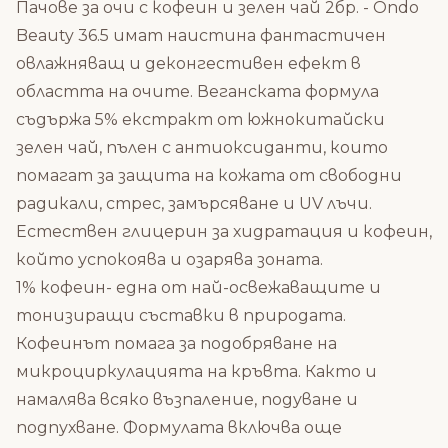
Пачове за очи с кофеин и зелен чай 2бр. - Ondo
Beauty 36.5 имат наистина фантастичен
овлажняващ и деконгестивен ефект в
областта на очите. Веганската формула
съдържа 5% екстракт от южнокитайски
зелен чай, пълен с антиоксиданти, които
помагат за защита на кожата от свободни
радикали, стрес, замърсяване и UV лъчи.
Естествен глицерин за хидратация и кофеин,
който успокоява и озарява зоната.
1% кофеин- една от най-освежаващите и
тонизиращи съставки в природата.
Кофеинът помага за подобряване на
микроциркулацията на кръвта. Както и
намалява всяко възпаление, подуване и
подпухване. Формулата включва още