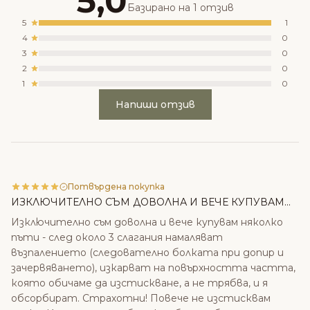
5,0
Базирано на 1 отзив
5
1
4
0
3
0
2
0
1
0
Напиши отзив
Потвърдена покупка
ИЗКЛЮЧИТЕЛНО СЪМ ДОВОЛНА И ВЕЧЕ КУПУВАМ...
Изключително съм доволна и вече купувам няколко
пъти - след около 3 слагания намаляват
възпалението (следователно болката при допир и
зачервяването), изкарват на повърхността частта,
която обичаме да изстискване, а не трябва, и я
обсорбират. Страхотни! Повече не изстисквам