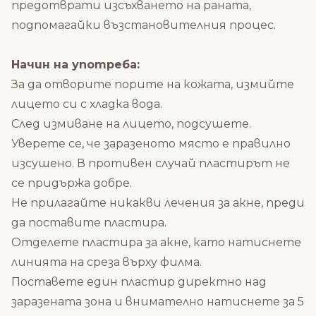
предотврати изсъхването на раната,
подпомагайки възстановителния процес.
Начин на употреба:
За да отворите порите на кожата, измийте
лицето си с хладка вода.
След измиване на лицето, подсушете.
Уверете се, че заразеното място е правилно
изсушено. В противен случай пластирът не
се придържа добре.
Не прилагайте никакви лечения за акне, преди
да поставите пластира.
Отделете пластира за акне, като натиснете
линията на среза върху филма.
Поставете един пластир директно над
заразената зона и внимателно натиснете за 5