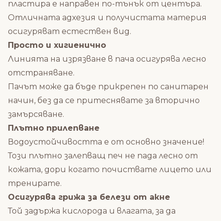
пластира е направен по-тънък от центъра.
Отличната адхезия и получистата материя
осигуряват естествен вид.
Просто и хигиенично
Линията на изрязване в пача осигурява лесно
отстраняване.
Пачът може да бъде прикрепен по санитарен
начин, без да се притеснявате за вторично
замърсяване.
Плътно прилепване
Водоустойчивостта е от основно значение!
Този плътно залепващ печ не пада лесно от
кожата, дори когато почиствате лицето или
тренирате.
Осигурява грижа за белези от акне
Той задържа кислорода и влагата, за да