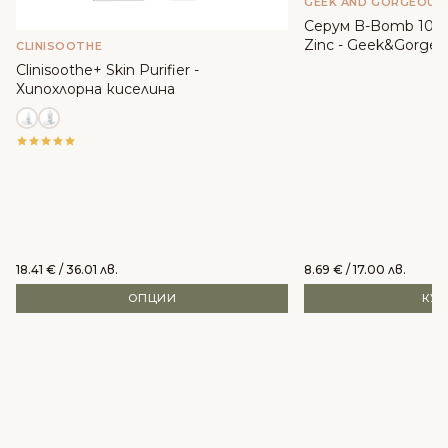
GEEK AND GORGEOUS
Серум B-Bomb 10% 
Zinc - Geek&Gorgeo
CLINISOOTHE
Clinisoothe+ Skin Purifier -
Хипохлорна киселина
18.41
€
/ 36.01 лв.
8.69
€
/ 17.00 лв.
ОПЦИИ
КУ