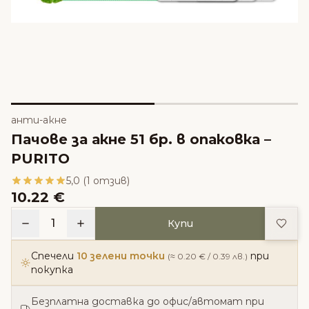
анти-акне
Пачове за акне 51 бр. в опаковка –
PURITO
5,0 (1 отзив)
10.22 €
Доба
1
Купи
Спечели
10 зелени точки
при
(≈ 0.20 € / 0.39 лв.)
покупка
Безплатна доставка до офис/автомат при