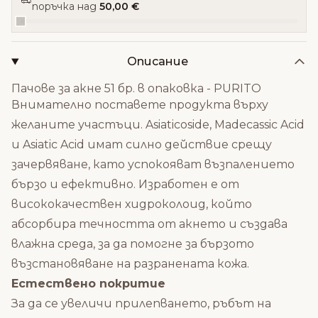
поръчка над
50,00 €
Описание
Пачове за акне 51 бр. в опаковка - PURITO
Внимателно поставете продукта върху
желаните участъци. Asiaticoside, Madecassic Acid
и Asiatic Acid имат силно действие срещу
зачервяване, като успокояват възпалението
бързо и ефективно. Изработен е от
висококачествен хидроколоид, който
абсорбира течността от акнето и създава
влажна среда, за да помогне за бързото
възстановяване на разранената кожа.
Естествено покритие
За да се увеличи прилепването, ръбът на