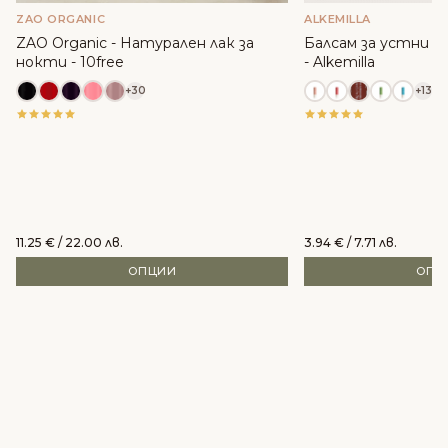
ZAO ORGANIC
ALKEMILLA
ZAO Organic - Натурален лак за
Балсам за устни с м
нокти - 10free
- Alkemilla
+30
+13
11.25
€
/ 22.00 лв.
3.94
€
/ 7.71 лв.
ОПЦИИ
ОПЦ