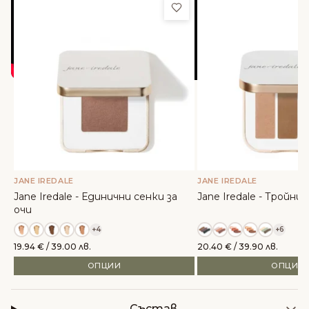
Добави в любими
JANE IREDALE
JANE IREDALE
Jane Iredale - Единични сенки за
Jane Iredale - Тройни 
очи
+4
+6
19.94
€
/ 39.00 лв.
20.40
€
/ 39.90 лв.
ОПЦИИ
ОПЦИИ
Състав