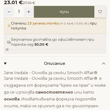
23.01 €
27.10 €
Доба
1
Купи
Спечели
23 зелени точки
при
(≈ 0.46 € / 0.90 лв.)
покупка
Безплатна доставка до офис/автомат при
поръчка над
50,00 €
Описание
Jane Iredale - Основа за сенки Smooth Affair®
Jane Iredale - Основа за сенки Smooth Affair® е
създадена от формулата "крем на прах" и може
да се използва
самостоятелно
или като
основа
. Иновативната формула подготвя
очите, така че гримът да е по-дълготраен.