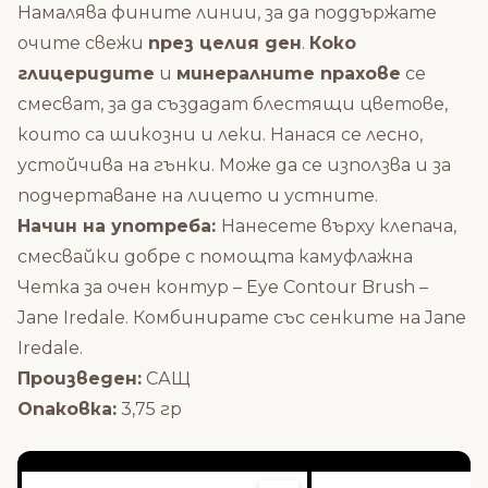
Намалява фините линии, за да поддържате
очите свежи
през целия ден
.
Коко
глицеридите
и
минералните прахове
се
смесват, за да създадат блестящи цветове,
които са шикозни и леки. Нанася се лесно,
устойчива на гънки. Може да се използва и за
подчертаване на лицето и устните.
Начин на употреба:
Нанесете върху клепача,
смесвайки добре с помощта камуфлажна
Четка за очен контур – Eye Contour Brush –
Jane Iredale.
Комбинирате със сенките на Jane
Iredale.
Произведен:
САЩ
Опаковка:
3,75 гр
СЪЧЕТАЙТЕ ЗАЕДНО С: