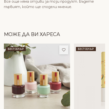
Все още няма отзиви за този продукт. Бъдете
първият, който ще сподели мнение.
МОЖЕ ДА ВИ ХАРЕСА
Добави в любими
БЕСТСЕЛЪР
БЕСТСЕЛЪР