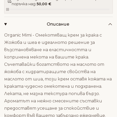
поръчка над
50,00 €
Описание
Organic Mimi - Омекотяващ крем за крака с
Жожоба и шеа е идеалното решение за
възстановяване на еластичността и
копринена мекота на вашите крака.
Съчетавайки богатството на маслото от
жожоба с хидратиращите свойства на
маслото от шиа, този крем оставя кожата на
краката чудесно омекотена и подхранена.
Леката, не мазна текстура попива бързо.
Ароматът на нежно смесените съставки
предоставят усещане за спокойствие и
комфорт във вашето забързано ежедневие.