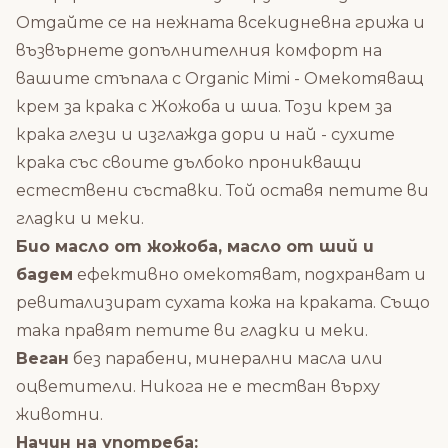
Отдайте се на нежната всекидневна грижа и
възвърнете допълнителния комфорт на
вашите стъпала с Organic Mimi - Омекотяващ
крем за крака с Жожоба и шиа. Този крем за
крака глези и изглажда дори и най - сухите
крака със своите дълбоко проникващи
естествени съставки. Той оставя петите ви
гладки и меки.
Био масло от жожоба, масло от ший и
бадем
ефективно омекотяват, подхранват и
ревитализират сухата кожа на краката. Също
така правят петите ви гладки и меки.
Веган
без парабени, минерални масла или
оцветители. Никога не е тестван върху
животни.
Начин на употреба: