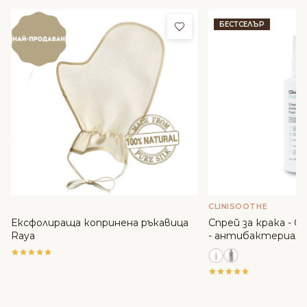
Добави в любими
БЕСТСЕЛЪР
CLINISOOTHE
Ексфолираща копринена ръкавица
Спрей за крака - Cli
Raya
- антибактериале