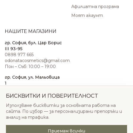
Афилиатна програма
Моят акаунт
НАШИТЕ МАГАЗИНИ
гр. София, бул. Цар Борис
III 93-95
0898 977 665
odonatacosmetics@gmail.com
Пон – Съб: 10:00 – 19:00
гр. София, ул. Мальовица
1
0876 185 022
sales@odonatacosmetics.com
БИСКВИТКИ И ПОВЕРИТЕЛНОСТ
Пон – Съб: 10:00 – 19:30;
Използваме бисквитки за основната работа на
Нед: 11:00 – 18:00
сайта. По избор — за персонализирани препоръки и
анализ на трафика.
Приемам всички
© 2026 Одоната Козметикс ООД. Всички права