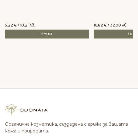
5.22
€
/ 10.21 лв.
16.82
€
/ 32.90 лв.
КУПИ
ОПЦ
Органична козметика, създадена с грижа за вашата
кожа и природата.