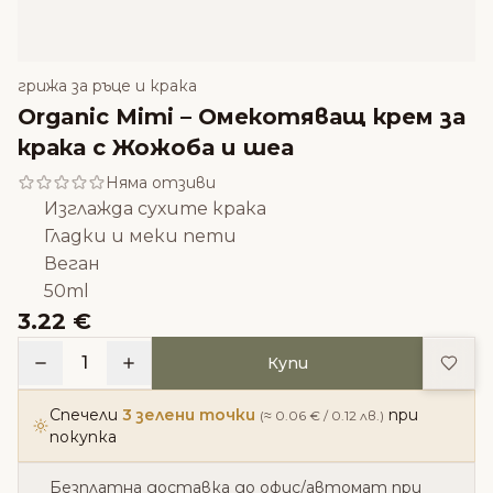
грижа за ръце и крака
Organic Mimi – Омекотяващ крем за
крака с Жожоба и шеа
Няма отзиви
Изглажда сухите крака
Гладки и меки пети
Веган
50ml
3.22 €
Доба
1
Купи
Спечели
3 зелени точки
при
(≈ 0.06 € / 0.12 лв.)
покупка
Безплатна доставка до офис/автомат при