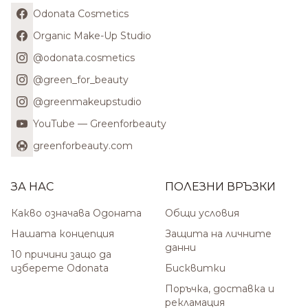
Odonata Cosmetics
Organic Make-Up Studio
@odonata.cosmetics
@green_for_beauty
@greenmakeupstudio
YouTube — Greenforbeauty
greenforbeauty.com
ЗА НАС
ПОЛЕЗНИ ВРЪЗКИ
Какво означава Одоната
Общи условия
Нашата концепция
Защита на личните
данни
10 причини защо да
изберете Odonata
Бисквитки
Поръчка, доставка и
рекламация