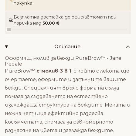
покупка
Безплатна доставка до офис/автомат при
поръчка над
50,00 €
Описание
Оформящ молив за вежди PureBrow™ - Jane
Iredale
PureBrow™
е молив 3 в 1
, с който с лекота ще
очертаете, оформите и запълните вашите
вежди. Специалният връх с форма на сълза
помага за създаването на естествено
изглеждаща структура на веждите. Меката и
нежна четчица ефективно разресва
косъмчетата, спомага за равномерното
разнасяне на цвета и заглажда веждите.