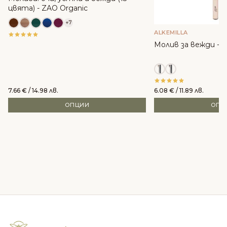
цвята) - ZAO Organic
+7
ALKEMILLA
Молив за вежди - Al
7.66
€
/ 14.98 лв.
6.08
€
/ 11.89 лв.
ОПЦИИ
ОПЦ