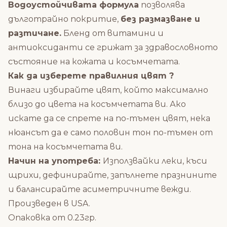
Водоустойчивата формула
позволява
дълготрайно покритие,
без размазване и
разтичане.
Бленд от витамини и
антиоксиданти се грижат за здравословното
състояние на кожата и косъмчетата.
Как да изберете правилния цвят ?
Винаги избирайте цвят, който максимално
близо до цвета на косъмчетата ви. Ако
искате да се спрете на по-тъмен цвят, нека
нюансът да е само половин тон по-тъмен от
тона на косъмчетата ви.
Начин на употреба:
Използвайки леки, къси
щрихи, дефинирайте, запълнете празнините
и балансирайте асиметричните вежди.
Произведен в USA.
Опаковка от 0.23гр.