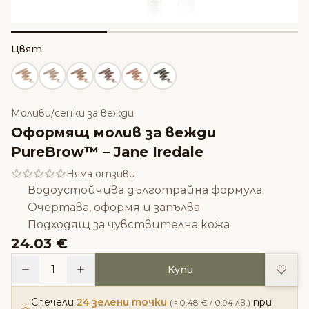
Цвят:
Моливи/сенки за вежди
Оформящ молив за вежди
PureBrow™ – Jane Iredale
Няма отзиви
Водоустойчива дълготрайна формула
Очертава, оформя и запълва
Подходящ за чувствителна кожа
24.03 €
Доба
1
Купи
Спечели
24 зелени точки
при
(≈ 0.48 € / 0.94 лв.)