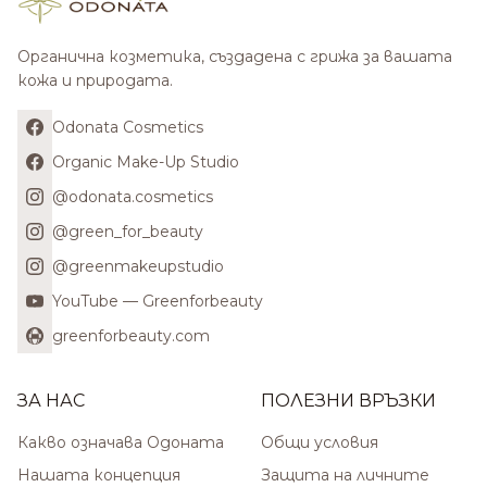
Органична козметика, създадена с грижа за вашата
кожа и природата.
Odonata Cosmetics
Organic Make-Up Studio
@odonata.cosmetics
@green_for_beauty
@greenmakeupstudio
YouTube — Greenforbeauty
greenforbeauty.com
ЗА НАС
ПОЛЕЗНИ ВРЪЗКИ
Какво означава Одоната
Общи условия
Нашата концепция
Защита на личните