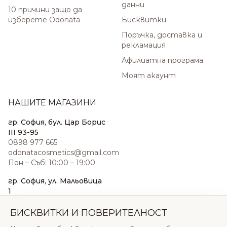
данни
10 причини защо да
изберете Odonata
Бисквитки
Поръчка, доставка и
рекламация
Афилиатна програма
Моят акаунт
НАШИТЕ МАГАЗИНИ
гр. София, бул. Цар Борис
III 93-95
0898 977 665
odonatacosmetics@gmail.com
Пон – Съб: 10:00 – 19:00
гр. София, ул. Мальовица
1
0876 185 022
sales@odonatacosmetics.com
БИСКВИТКИ И ПОВЕРИТЕЛНОСТ
Пон – Съб: 10:00 – 19:30;