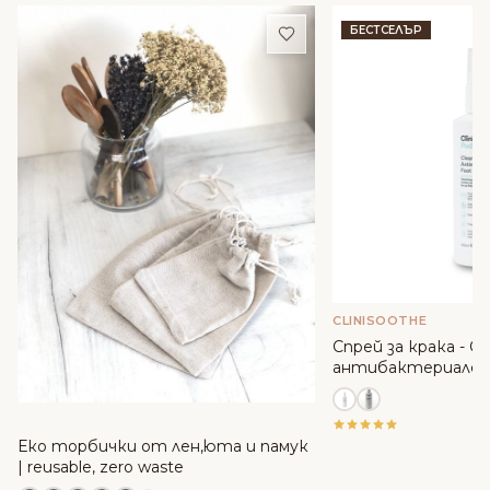
Добави в любими
БЕСТСЕЛЪР
CLINISOOTHE
Спрей за крака - Cli
антибактериален
Еко торбички от лен,юта и памук
| reusable, zero waste