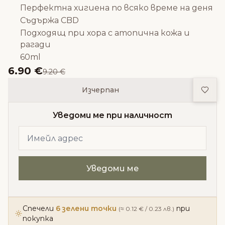
Перфектна хигиена по всяко време на деня
Съдържа CBD
Подходящ при хора с атопична кожа и
рагади
60ml
6.90 €
9.20 €
Доба
Изчерпан
Уведоми ме при наличност
Спечели
6 зелени точки
при
(≈ 0.12 € / 0.23 лв.)
покупка