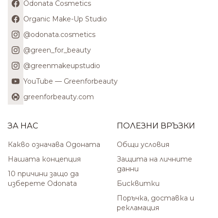
Odonata Cosmetics
Organic Make-Up Studio
@odonata.cosmetics
@green_for_beauty
@greenmakeupstudio
YouTube — Greenforbeauty
greenforbeauty.com
ЗА НАС
ПОЛЕЗНИ ВРЪЗКИ
Какво означава Одоната
Общи условия
Нашата концепция
Защита на личните
данни
10 причини защо да
изберете Odonata
Бисквитки
Поръчка, доставка и
рекламация