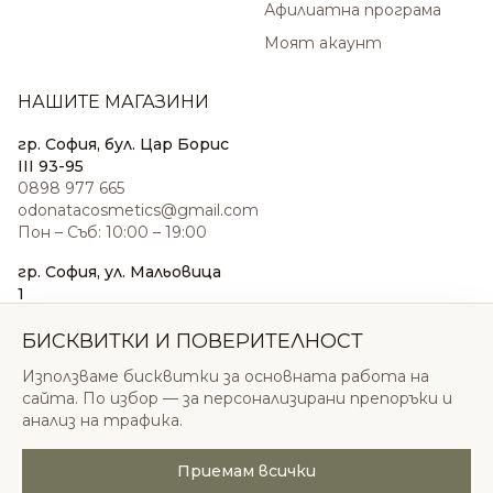
Афилиатна програма
Моят акаунт
НАШИТЕ МАГАЗИНИ
гр. София, бул. Цар Борис
III 93-95
0898 977 665
odonatacosmetics@gmail.com
Пон – Съб: 10:00 – 19:00
гр. София, ул. Мальовица
1
0876 185 022
sales@odonatacosmetics.com
БИСКВИТКИ И ПОВЕРИТЕЛНОСТ
Пон – Съб: 10:00 – 19:30;
Използваме бисквитки за основната работа на
Нед: 11:00 – 18:00
сайта. По избор — за персонализирани препоръки и
анализ на трафика.
Приемам всички
© 2026 Одоната Козметикс ООД. Всички права