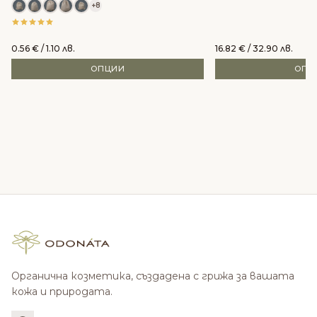
+8
0.56
€
/ 1.10 лв.
16.82
€
/ 32.90 лв.
ОПЦИИ
ОПЦ
Органична козметика, създадена с грижа за вашата
кожа и природата.