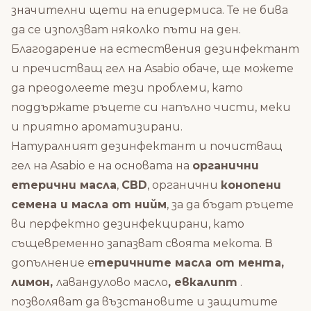
значителни щети на епидермиса. Те не бива
да се използват няколко пъти на ден.
Благодарение на естествения
дезинфектант
и пречистващ гел на Asabio обаче, ще можете
да преодолеете тези проблеми, като
поддържате ръцете си напълно чисти, меки
и приятно ароматизирани.
Натуралният дезинфектант и почистващ
гел на Asabio е на основата на
органични
етерични масла
,
CBD
, органични
конопени
семена и масла от нийм
, за да бъдат ръцете
ви перфектно дезинфекцирани, като
същевременно запазват своята мекота. В
допълнение е
теричните масла от мента,
лимон,
лавандулово масло
, евкалипт
.
позволяват да възстановите и защитите