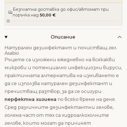
Безплатна доставка до офис/автомат при
поръчка над
50,00 €
Описание
Натурален дезинфектант и почистващ гел
Asabio
Ръцете са изложени ежедневно на всякакви
микроби и потенциално инфекциозни вируси,
практичната алтернатива на измиването е
да се използва натурален дезинфектант и
пречистващ разтвор, за да се осигури
перфектна хигиена
по всяко време на деня.
Сред различните дезинфектантни гелове,
голяма част от тях са хидроалкохолните
гелове, които могат да причинят