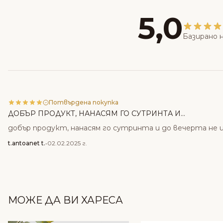
5,0
Базирано н
Потвърдена покупка
ДОБЪР ПРОДУКТ, НАНАСЯМ ГО СУТРИНТА И...
добър продукт, нанасям го сутринта и до вечерта не и
t.antoanet t.
•
02.02.2025 г.
МОЖЕ ДА ВИ ХАРЕСА