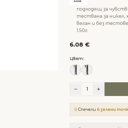
подходящ за чувст
тествана за никел, 
веган и без тестов
1.50г
6.08 €
Цвят::
1
Спечели
6 зелени точ