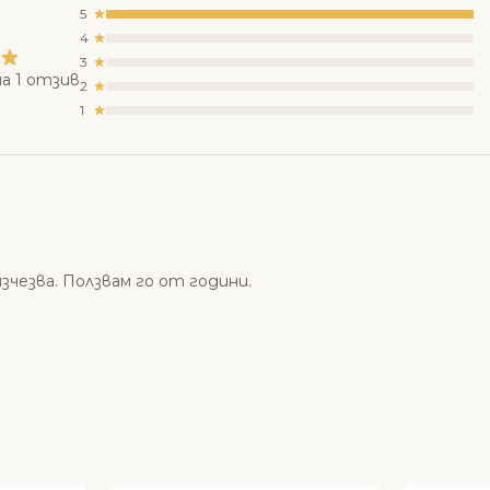
5
4
3
а 1 отзив
2
1
зчезва. Ползвам го от години.