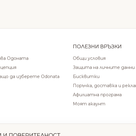
ПОЛЕЗНИ ВРЪЗКИ
ава Одоната
Общи условия
цепция
Защита на личните данни
защо да изберете Odonata
Бисквитки
Поръчка, доставка и рекл
Афилиатна програма
Моят акаунт
И И ПОВЕРИТЕЛНОСТ