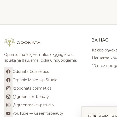
ЗА НАС
Какво означ
Органична козметика, създадена с
Нашата кон
грижа за вашата кожа и природата.
10 причини 
Odonata Cosmetics
Organic Make-Up Studio
@odonata.cosmetics
@green_for_beauty
@greenmakeupstudio
YouTube — Greenforbeauty
БИСКВИТК