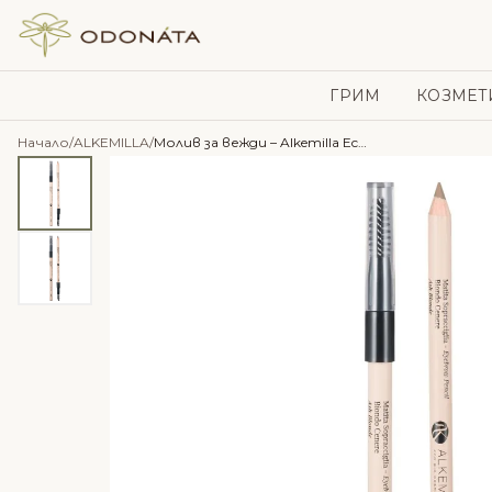
Skip to content
ГРИМ
КОЗМЕТ
Начало
/
ALKEMILLA
/
Молив за вежди – Alkemilla Eco Bio