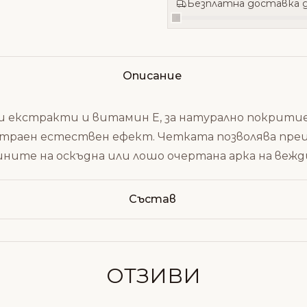
Безплатна доставка д
Описание
и екстракти и витамин Е, за натурално покритие
готраен естествен ефект.
Четката
позволява прец
ините на оскъдна или лошо очертана арка на вежд
Състав
ОТЗИВИ