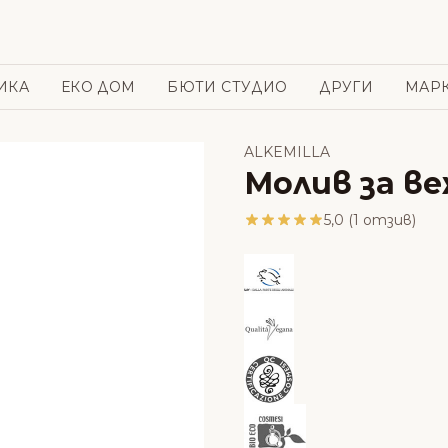
ИКА
ЕКО ДОМ
БЮТИ СТУДИО
ДРУГИ
МАР
ALKEMILLA
Молив за веж
5,0 (1 отзив)