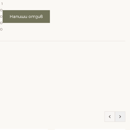
1
0
Напиши отзив
0
0
0