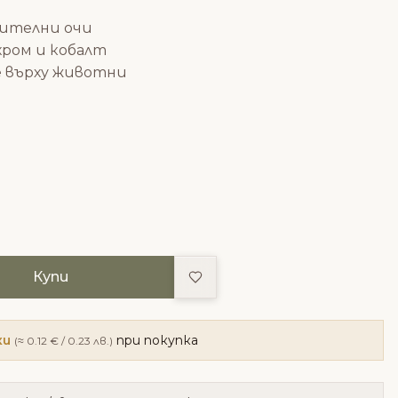
вителни очи
хром и кобалт
е върху животни
Добави в любими
Купи
ки
при покупка
(≈ 0.12 € / 0.23 лв.)