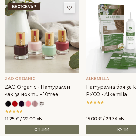
БЕСТСЕЛЪР
Добави в любими
ZAO ORGANIC
ALKEMILLA
ZAO Organic - Натурален
Натурална боя за к
лак за нокти - 10free
РУСО - Alkemilla
+30
11.25
€
/ 22.00 лв.
15.00
€
/ 29.34 лв.
ОПЦИИ
КУПИ