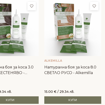
ми
Добави в любими
Доба
ALKEMILLA
а боя за коса 3.0
Натурална боя за коса 8.0
ЕСТЕНЯВО -
СВЕТЛО РУСО - Alkemilla
9.34 лв.
15.00
€
/ 29.34 лв.
КУПИ
КУПИ