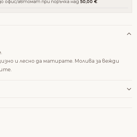
о офис/автомат при поръчка над
50,00 €
.
изно и лесно да матирате.
Молива за вежди
ите.