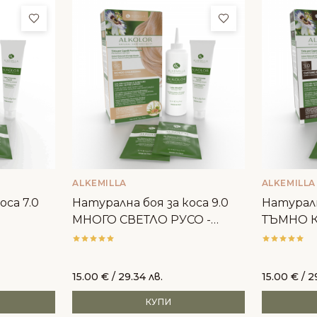
Добави в любими
Добави в люби
ALKEMILLA
ALKEMILLA
оса 7.0
Натурална боя за коса 9.0
Натуралн
МНОГО СВЕТЛО РУСО -
ТЪМНО К
Alkemilla
Alkemilla
15.00
€
/ 29.34 лв.
15.00
€
/ 2
КУПИ