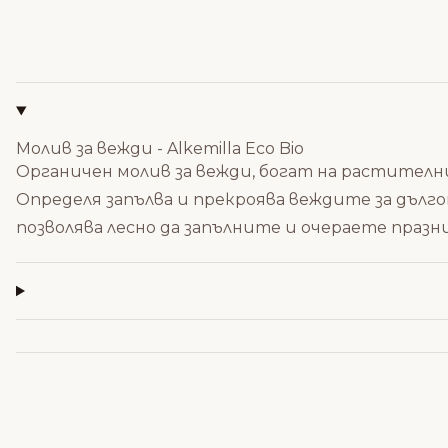
Молив за вежди - Alkemilla Eco Bio
Органичен молив за вежди, богат на растителн
Определя запълва и прекроява веждите за дъл
позволява лесно да запълните и очераете празн