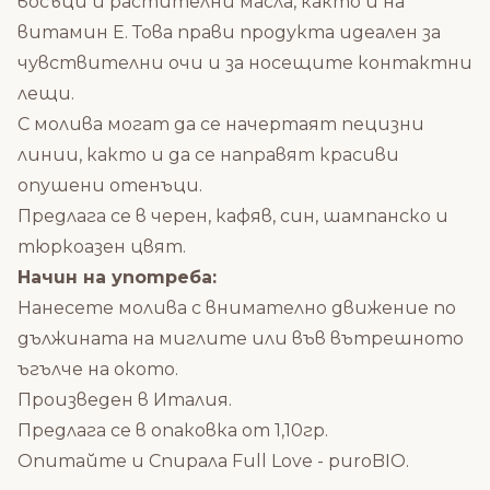
восъци и растителни масла, както и на
витамин Е. Това прави продукта идеален за
чувствителни очи и за носещите контактни
лещи.
С молива могат да се начертаят пецизни
линии, както и да се направят красиви
опушени отенъци.
Предлага се в черен, кафяв, син, шампанско и
тюркоазен цвят.
Начин на употреба:
Нанесете молива с внимателно движение по
дължината на миглите или във вътрешното
ъгълче на окото.
Произведен в Италия.
Предлага се в опаковка от 1,10гр.
Опитайте и
Спирала Full Love - puroBIO
.