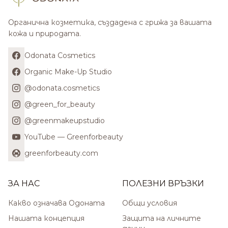
Органична козметика, създадена с грижа за вашата
кожа и природата.
Odonata Cosmetics
Organic Make-Up Studio
@odonata.cosmetics
@green_for_beauty
@greenmakeupstudio
YouTube — Greenforbeauty
greenforbeauty.com
ЗА НАС
ПОЛЕЗНИ ВРЪЗКИ
Какво означава Одоната
Общи условия
Нашата концепция
Защита на личните