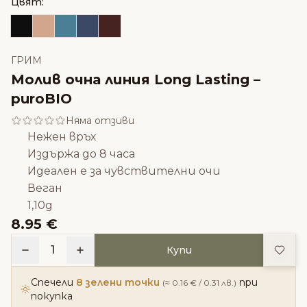
Цвят:
ГРИМ
Молив очна линия Long Lasting –
puroBIO
Няма отзиви
Нежен връх
Издържа до 8 часа
Идеален е за чувствителни очи
Веган
1,10g
8.95 €
Доба
1
Купи
Спечели
8 зелени точки
при
(≈ 0.16 € / 0.31 лв.)
покупка