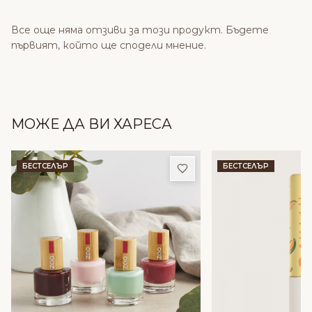
Все още няма отзиви за този продукт. Бъдете
първият, който ще сподели мнение.
МОЖЕ ДА ВИ ХАРЕСА
Добави в любими
БЕСТСЕЛЪР
БЕСТСЕЛЪР