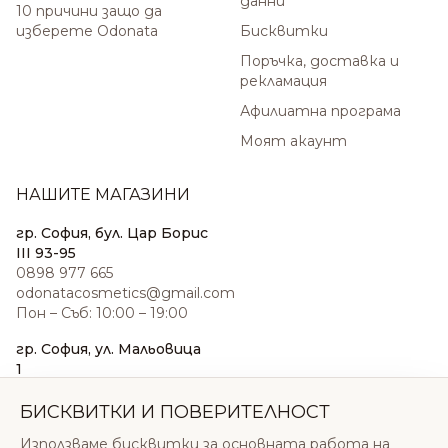
данни
10 причини защо да
изберете Odonata
Бисквитки
Поръчка, доставка и
рекламация
Афилиатна програма
Моят акаунт
НАШИТЕ МАГАЗИНИ
гр. София, бул. Цар Борис
III 93-95
0898 977 665
odonatacosmetics@gmail.com
Пон – Съб: 10:00 – 19:00
гр. София, ул. Мальовица
1
0876 185 022
sales@odonatacosmetics.com
БИСКВИТКИ И ПОВЕРИТЕЛНОСТ
Пон – Съб: 10:00 – 19:30;
Използваме бисквитки за основната работа на