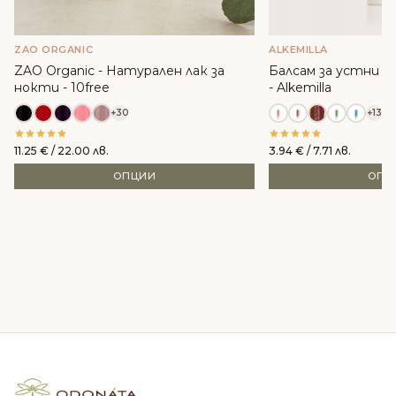
ZAO ORGANIC
ALKEMILLA
ZAO Organic - Натурален лак за
Балсам за устни с м
нокти - 10free
- Alkemilla
+30
+13
11.25
€
/ 22.00 лв.
3.94
€
/ 7.71 лв.
ОПЦИИ
ОПЦ