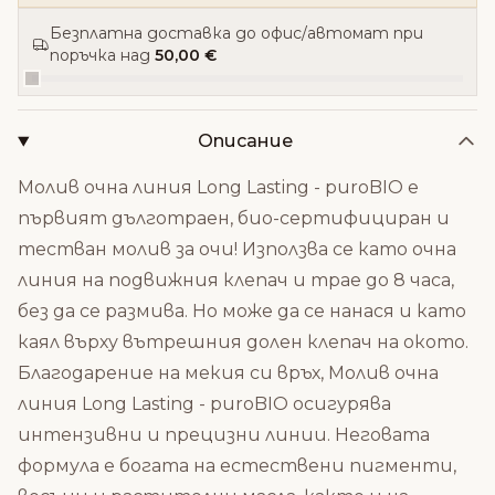
Безплатна доставка до офис/автомат при
поръчка над
50,00 €
Описание
Молив очна линия Long Lasting - puroBIO е
първият дълготраен, био-сертифициран и
тестван молив за очи! Използва се като очна
линия на подвижния клепач и трае до 8 часа,
без да се размива. Но може да се нанася и като
каял върху вътрешния долен клепач на окото.
Благодарение на мекия си връх, Молив очна
линия Long Lasting - puroBIO осигурява
интензивни и прецизни линии. Неговата
формула е богата на естествени пигменти,