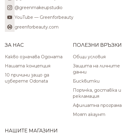
@greenmakeupstudio
YouTube — Greenforbeauty
greenforbeauty.com
ЗА НАС
ПОЛЕЗНИ ВРЪЗКИ
Какво означава Одоната
Общи условия
Нашата концепция
Защита на личните
данни
10 причини защо да
изберете Odonata
Бисквитки
Поръчка, доставка и
рекламация
Афилиатна програма
Моят акаунт
НАШИТЕ МАГАЗИНИ