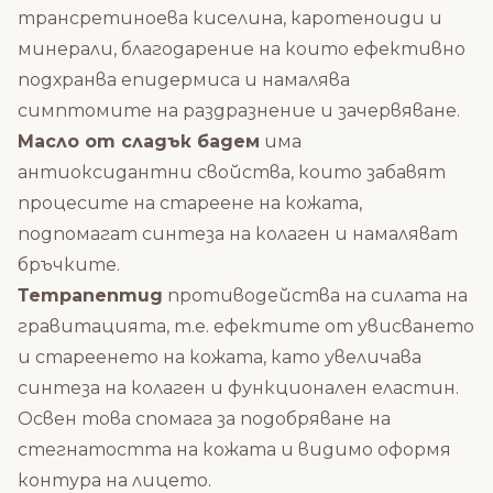
трансретиноева киселина, каротеноиди и
минерали, благодарение на които ефективно
подхранва епидермиса и намалява
симптомите на раздразнение и зачервяване.
Масло от сладък бадем
има
антиоксидантни свойства, които забавят
процесите на стареене на кожата,
подпомагат синтеза на колаген и намаляват
бръчките.
Тетрапептид
противодейства на силата на
гравитацията, т.е. ефектите от увисването
и стареенето на кожата, като увеличава
синтеза на колаген и функционален еластин.
Освен това спомага за подобряване на
стегнатостта на кожата и видимо оформя
контура на лицето.