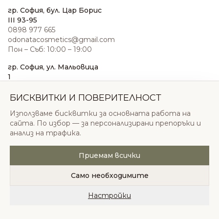
гр. София, бул. Цар Борис
III 93-95
0898 977 665
odonatacosmetics@gmail.com
Пон – Съб: 10:00 – 19:00
гр. София, ул. Мальовица
1
0876 185 022
sales@odonatacosmetics.com
БИСКВИТКИ И ПОВЕРИТЕЛНОСТ
Пон – Съб: 10:00 – 19:30;
Използваме бисквитки за основната работа на
Нед: 11:00 – 18:00
сайта. По избор — за персонализирани препоръки и
анализ на трафика.
Приемам всички
© 2026 Одоната Козметикс ООД. Всички права
запазени.
Само необходимите
Политика за поверителност
Общи условия
Бисквитки
Настройки
Начало
Категории
Любими
Количка
Профил