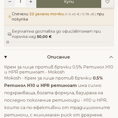
Доба
1
Купи
Спечели
20 зелени точки
при
(≈ 0.40 € / 0.78 лв.)
покупка
Безплатна доставка до офис/автомат при
поръчка над
50,00 €
Описание
Крем за лице против бръчки 0.5% Ретинол Н10
и HPR ретиноат - Mokosh
Mokosh - Крем за лице против бръчки
0.5%
Ретинол Н10 и HPR ретиноат
има силно
подхранваща, богата формула, базирана на
последно поколение ретиноиди - H10 и HPR,
които са по-ефективни от традиционните
ретиноли, с минимален риск от дразнене.