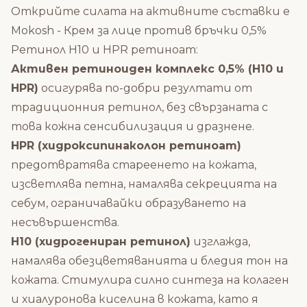
Открийте силата на активните съставки е
Mokosh - Крем за лице против бръчки 0,5%
Ретинол Н10 и HPR ретиноат:
Активен ретиноиден комплекс 0,5% (H10 и
HPR)
осигурява по-добри резултати от
традиционния ретинол, без свързаната с
това кожна сенсибилизация и дразнене.
HPR (хидроксипинаколон ретиноат)
предотвратява стареенето на кожата,
изсветлява петна, намалява секрецията на
себум, ограничавайки образуването на
несъвършенства.
H10 (хидрогениран ретинол)
изглажда,
намалява обезцветяванията и бледия тон на
кожата. Стимулира силно синтеза на колаген
и хиалуронова киселина в кожата, като я