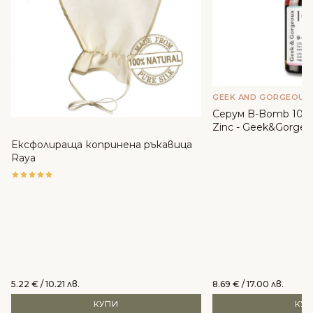
GEEK AND GORGEOUS
Серум B-Bomb 10% 
Zinc - Geek&Gorgeo
Ексфолираща копринена ръкавица
Raya
5.22
€
/ 10.21 лв.
8.69
€
/ 17.00 лв.
КУПИ
КУ