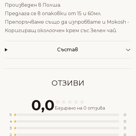
Произведен в Полша.
Предлага се в опаковки от 15 и 60мл.
Препоръчваме също да изпробвате и
Mokosh -
Коригиращ околоочен крем със Зелен чай
.
Състав
ОТЗИВИ
0,0
Базирано на 0 отзива
5
0
4
0
3
0
2
0