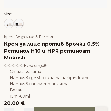
Size:
Кремове за лице & Балсами
Крем за лице против бръчки 0.5%
Ретинол Н10 и HPR ретиноат –
Mokosh
Няма отзиви
Стяга кожата
Намалява дълбочината на бръчките
Намалява пигментацията
Веган
15ml/60ml
20.00 €