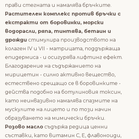
прави стегната и намалява бръчките.
Растителен комплекс против бръчки с
екстракти от боровинки, морски
водорасли, ряпа, тинтява, бетаин и
дрожди
стимулира производството на
колаген IV и VII - матрицата, поддържаща
епидермиса - и осигурява лифтинг ефект.
Благодарение на съдържанието на
мирицетин - силно активно вещество,
естествено срещащо се в боровинките -
действа подобно на ботулиновия токсин,
като неинвазивно намалява спазмите на
мускулите на лицето и по този начин
образуването на мимически бръчки.
Розово масло
съдържа редица ценни
съставки, като витамин С, Е, флавоноиди,