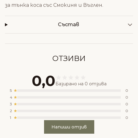
за тънка коса със Смокиня и Въглен
.
Състав
ОТЗИВИ
0,0
Базирано на 0 отзива
5
0
4
0
3
0
2
0
1
0
Напиши отзив