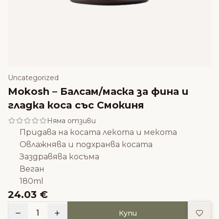
Uncategorized
Mokosh – Балсам/маска за фина и
гладка коса със Смокиня
Няма отзиви
Придава на косата лекота и мекота
Овлажнява и подхранва косата
Заздравява косъма
Веган
180ml
24.03 €
Доба
1
Купи