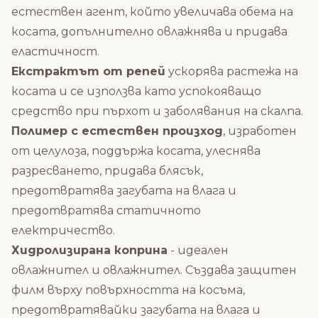
естествен агент, който увеличава обема на
косата, допълнително овлажнява и придава
еластичност.
Екстрактът от репей
ускорява растежа на
косата и се използва като успокояващо
средство при пърхот и заболявания на скалпа.
Полимер с естествен произход
, изработен
от целулоза, поддържа косата, улеснява
разресването, придава блясък,
предотвратява загубата на влага и
предотвратява статичното
електричество.
Хидролизирана коприна
- идеален
овлажнител и овлажнител. Създава защитен
филм върху повърхността на косъма,
предотвратявайки загубата на влага и