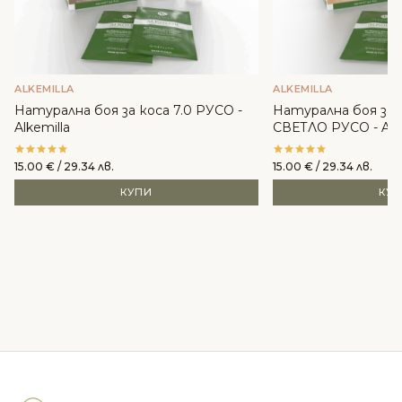
ALKEMILLA
ALKEMILLA
Натурална боя за коса 7.0 РУСО -
Натурална боя за 
Alkemilla
СВЕТЛО РУСО - Alke
15.00
€
/ 29.34 лв.
15.00
€
/ 29.34 лв.
КУПИ
КУ