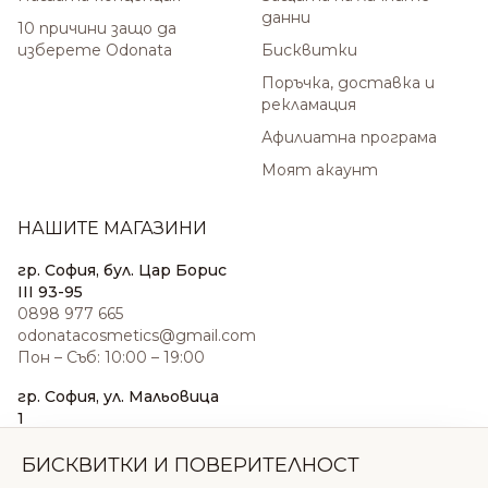
данни
10 причини защо да
изберете Odonata
Бисквитки
Поръчка, доставка и
рекламация
Афилиатна програма
Моят акаунт
НАШИТЕ МАГАЗИНИ
гр. София, бул. Цар Борис
III 93-95
0898 977 665
odonatacosmetics@gmail.com
Пон – Съб: 10:00 – 19:00
гр. София, ул. Мальовица
1
0876 185 022
sales@odonatacosmetics.com
БИСКВИТКИ И ПОВЕРИТЕЛНОСТ
Пон – Съб: 10:00 – 19:30;