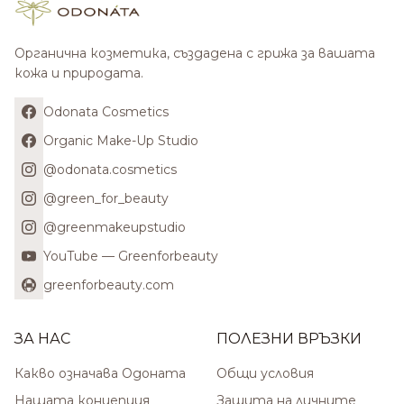
Органична козметика, създадена с грижа за вашата
кожа и природата.
Odonata Cosmetics
Organic Make-Up Studio
@odonata.cosmetics
@green_for_beauty
@greenmakeupstudio
YouTube — Greenforbeauty
greenforbeauty.com
ЗА НАС
ПОЛЕЗНИ ВРЪЗКИ
Какво означава Одоната
Общи условия
Нашата концепция
Защита на личните