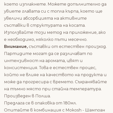
което изплакнете. Можете допълнително да
увиете главата си с топла кърпа, което ще
увеличи абсорбцията на активните
съставки в структурата на косата.
Използвайте този метод на приложение, ако
е необходимо, няколко пъти месечно.
Внимание,
съставки от естествен произход.
Партидите могат да се различават по
интензивност на аромата, цвят и
консистенция. Това е естествен процес,
който не влияе на качеството на продукта и
може да прогресира с времето. Съхранявайте
на тъмно място при стайна температура.
Произведен в Полша.
Предлага се в опаковка от 180мл.
Опитайте в комбинация с
Mokosh - Шампоан