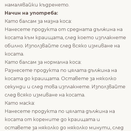
намалявайки къдренето.
Начин на употреба:
Като балсам за мазна коса:
Нанесете продукта от средната дължина на
косата към краищата, след което изплакнете
обилно. Използвайте след всяко измиване на
косата.
Като балсам за нормална коса:
Разнесете продукта по цялата дължина на
косата до краищата. Оставете за няколко
секунди и след това изплакнете. Използвайте
след всяко измиване на косата.
Като маска:
Нанесете продукта по цялата дължина на
косата от корените до краищата и
оставете за няколко до няколко минути, след