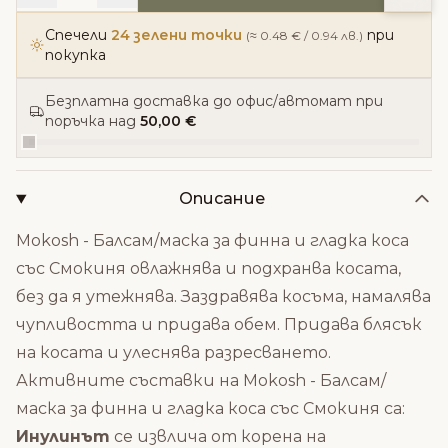
Спечели
24 зелени точки
при
(≈ 0.48 € / 0.94 лв.)
покупка
Безплатна доставка до офис/автомат при
поръчка над
50,00 €
Описание
Mokosh - Балсам/маска за финна и гладка коса
със Смокиня овлажнява и подхранва косата,
без да я утежнява. Заздравява косъма, намалява
чупливостта и придава обем. Придава блясък
на косата и улеснява разресването.
Активните съставки на Mokosh - Балсам/
маска за финна и гладка коса със Смокиня са:
Инулинът
се извлича от корена на