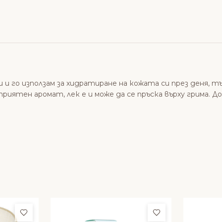
 и го използам за хидратиране на кожата си през деня, т
 приятен аромат, лек е и може да се пръска върху грима. 
Добави в любими
Добави в люби