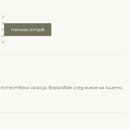
3
0
Напиши отзив
0
0
0
 естествено на роза. Впръсквам след миене на лицето,