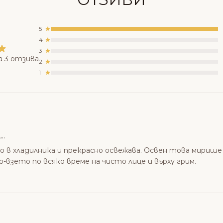
5
4
3
а 3 отзива
2
1
..
о в хладилника и прекрасно освежава. Освен това мирише
що-взето по всяко време на чисто лице и върху грим.