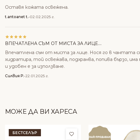
Оставя кожата освежена.
t.antoanet t.
•
02.02.2025 г.
ВПЕЧАТЛЕНА СЪМ ОТ МИСТА ЗА ЛИЦЕ....
Впечатлена съм от миста за лице. Нося го в чантата си
хидратира, той освежава, подхранва, попива бързо, има
и удобен е за използване.
Силвия Р.
•
22.01.2025 г.
МОЖЕ ДА ВИ ХАРЕСА
БЕСТСЕЛЪР
Добави в любими