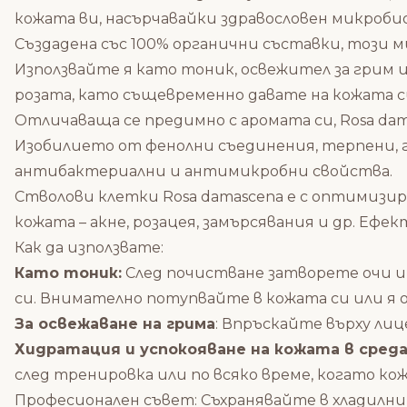
кожата ви, насърчавайки здравословен микробио
Създадена със 100% органични съставки, този м
Използвайте я като тоник, освежител за грим ил
розата, като същевременно давате на кожата си
Отличаваща се предимно с аромата си, Rosa da
Изобилието от фенолни съединения, терпени, 
антибактериални и антимикробни свойства.
Стволови клетки Rosa damascena е с оптимиз
кожата – акне, розацея, замърсявания и др. Еф
Как да използвате:
Като тоник:
След почистване затворете очи и
си. Внимателно потупвайте в кожата си или я 
За освежаване на грима
: Впръскайте върху лиц
Хидратация и успокояване на кожата в среда
след тренировка или по всяко време, когато кож
Професионален съвет: Съхранявайте в хладилни