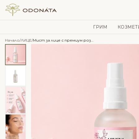
Skip to content
ГРИМ
КОЗМЕТ
Начало
/
ЛИЦЕ
/
Мист за лице с премиум розова вода със стволови клетки от роза и пребиотик – Arvena