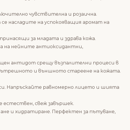
ключително чувствителна и розаична.
да се насладите на успокояващия аромат на
принасящи за младата и здрава кожа.
ва на нейните антиоксидантни,
ощен антидот срещу възпалителни процеси в
а, вътрешното и външното стареене на кожата.
 си. Напръскайте равномерно лицето и шията
те естествен, свеж завършек.
дане и хидратиране. Перфектен за пътуване,