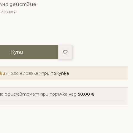
лно действие
 грима
Добави в любими
Купи
чки
при покупка
(≈ 0.30 € / 0.59 лв.)
о офис/автомат при поръчка над
50,00 €