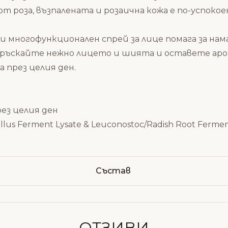
т роза, възпалената и розаична кожа е по-успокое
зи многофункционален спрей за лице помага за на
ръскайте нежно лицето и шията и оставете аромат
 през целия ден.
рез целия ден
illus Ferment Lysate & Leuconostoc/Radish Root Ferment
Състав
ОТЗИВИ