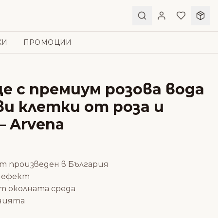
КИ
ПРОМОЦИИ
е с премиум розова вода
ви клетки от роза и
– Arvena
т произведен в България
 ефект
т околната среда
анията