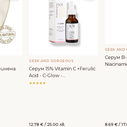
GEEK AND
Серум B
GEEK AND GORGEOUS
Niacinami
ринена
Серум 15% Vitamin C +Ferulic
Geek&Go
Acid - C-Glow -
Geek&Gorgeous
12.78
€
/ 25.00 лв.
8.69
€
/ 17