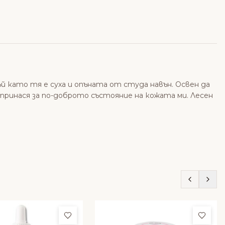
ъй като тя е суха и опъната от студа навън. Освен да
Допринася за по-доброто състояние на кожата ми. Лесен
ми
Добави в любими
Доба