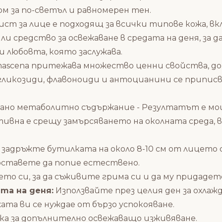
м за по-светъл и равномерен тен.
ист за лице е подходящ за всички типове кожа, в
и средство за освежаване в средата на деня, за 
 любовта, която заслужава.
mascena притежава множество ценни свойства, до
гликозиди, флавоноиди и антоцианини се припис
ирано метаболитно съдържание - Резултатът е м
ективна е срещу замърсяването на околната сред
 задръжте бутилката на около 8-10 см от лицето
оставете да попие естествено.
ето си, за да съживите грима си и да му придаде
та на деня:
Използвайте през целия ден за охлаж
ата ви се нуждае от бързо успокояване.
ка за допълнително освежаващо изживяване.