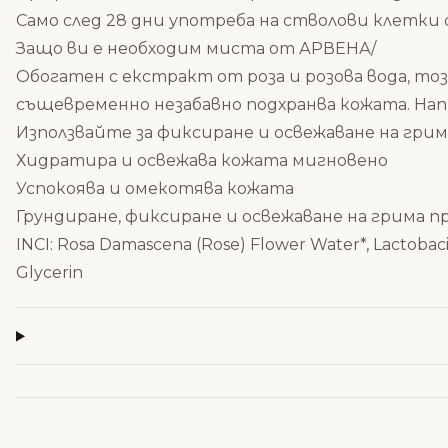
Само след 28 дни употреба на стволови клетки о
Защо ви е необходим миста от АРВЕНА/
Обогатен с екстракт от роза и розова вода, то
същевременно незабавно подхранва кожата. Нап
Използвайте за фиксиране и освежаване на грима
Хидратира и освежава кожата мигновено
Успокоява и омекотява кожата
Грундиране, фиксиране и освежаване на грима п
INCI: Rosa Damascena (Rose) Flower Water*, Lactobac
Glycerin