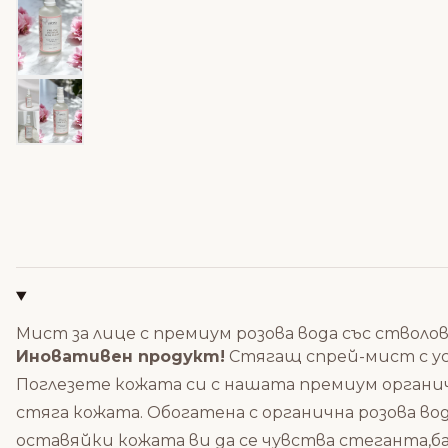
Мист за лице с премиум розова вода със стволо
Иновативен продукт!
Стягащ спрей-мист с ус
Поглезете кожата си с нашата премиум органичн
стяга кожата. Обогатена с органична розова во
оставяйки кожата ви да се чувства стеганта,