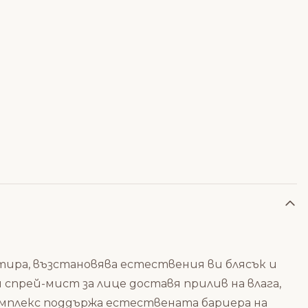
атира, възстановява естествения ви блясък и
 спрей-мист за лице доставя прилив на влага,
омплекс поддържа естествената бариера на