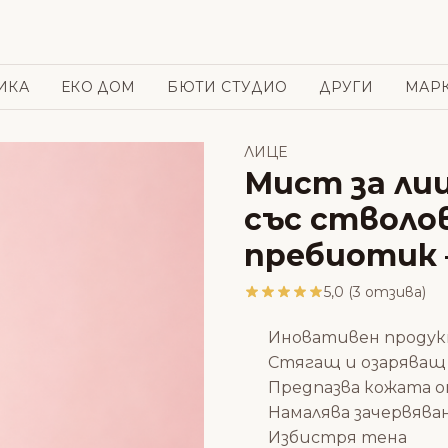
ИКА
ЕКО ДОМ
БЮТИ СТУДИО
ДРУГИ
МАР
ЛИЦЕ
Мист за лиц
със стволо
пребиотик 
5,0 (3 отзива)
Иновативен продук
Стягащ и озаряващ
Предпазва кожата о
Намалява зачервяв
Избистря тена