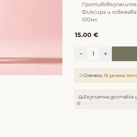
Противовъзпалите
Фиксира и освежава
100мл
15.00 €
1
Спечели
15 зелени то
Безплатна доставка д