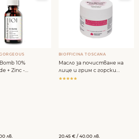
 GORGEOUS
BIOFFICINA TOSCANA
-Bomb 10%
Масло за почистване на
de + Zinc -
лице и грим с горски
rgeous
плодове - Biofficina Toscana
.00 лв.
20.45
€
/ 40.00 лв.