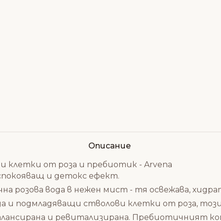
Описание
ви клетки от роза и пребиотик - Arvena
покояващ и детокс ефект.
а розова вода в нежен мист - тя освежава, хидр
да и подмладяващи стволови клетки от роза, този
балансирана и ревитализирана. Пребиотичният к