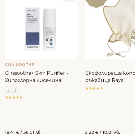
CLINISOOTHE
Clinisoothe+ Skin Purifier -
Ексфолираща коп
Хипохлорна киселина
ръкавица Raya
18.41
€
/ 36.01 лв.
5.22
€
/ 10.21 лв.