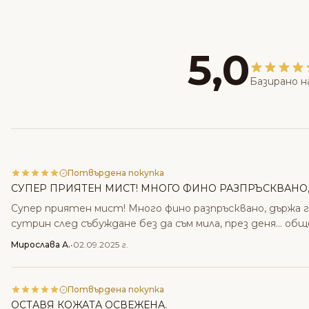
5,0
Базирано н
Потвърдена покупка
СУПЕР ПРИЯТЕН МИСТ! МНОГО ФИНО РАЗПРЪСКВАНО,.
Супер приятен мист! Много фино разпръсквано, държа г
сутрин след събуждане без да съм мила, през деня... об
Мирослава А.
•
02.09.2025 г.
Потвърдена покупка
ОСТАВЯ КОЖАТА ОСВЕЖЕНА.