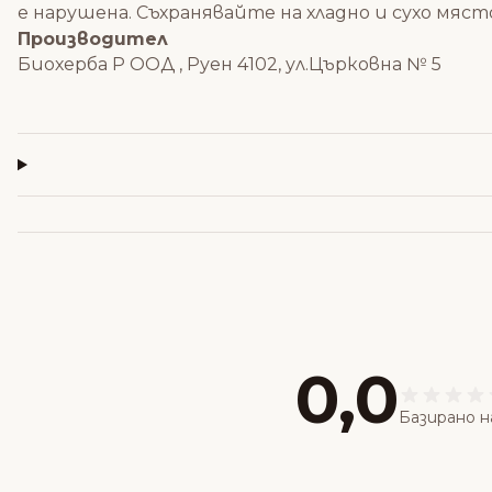
е нарушена. Съхранявайте на хладно и сухо мяст
Производител
Биохерба Р ООД , Руен 4102, ул.Църковна № 5
0,0
Базирано н