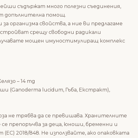
ейши съдържат много полезни съединения,
от допълнителна помощ.
 за организма свойства, а ние ви предлагаме
настройват срещу свободни радикали
получавате мощен имуностимулиращ комплекс
елязо – 14 mg
йши (Ganoderma lucidum, Гъба, Екстракт),
за не трябва да се превишава. Хранителните
 се препоръчва за деца, юноши, бременни и
(ЕС) 2018/848. Не използвайте, ако опаковката