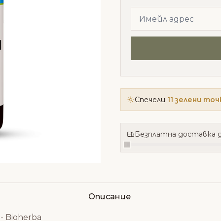
Спечели
11 зелени точ
Безплатна доставка д
Описание
 Bioherba