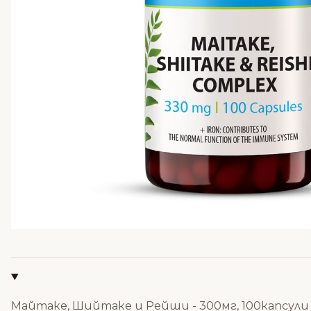
Майтаке, Шийтаке и Рейши - 300мг, 100капсули -