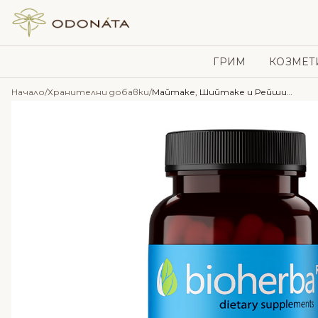
Skip to content
ГРИМ
КОЗМЕТ
Начало
/
Хранителни добавки
/
Майтаке, Шийтаке и Рейши – 300мг, 100капсули – Bioherba