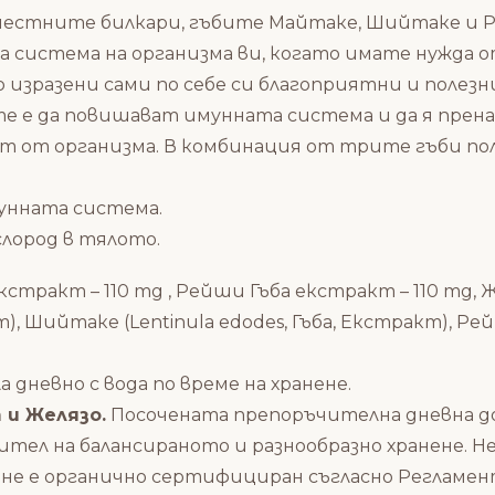
местните билкари, гъбите Майтаке, Шийтаке и Р
система на организма ви, когато имате нужда 
изразени сами по себе си благоприятни и полезни
те е да повишават имунната система и да я пре
рат от организма. В комбинация от трите гъби 
унната система.
слород в тялото.
стракт – 110 mg , Рейши Гъба екстракт – 110 mg, Ж
кт), Шийтаке (Lentinula edodes, Гъба, Екстракт), Ре
 дневно с вода по време на хранене.
 и Желязо.
Посочената препоръчителна дневна до
ител на балансираното и разнообразно хранене. Не
 не е органично сертифициран съгласно Регламент 