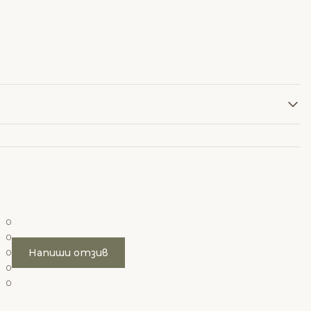
0
0
Напиши отзив
0
0
0