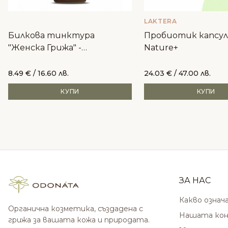
LAKTERA
Билкова тинктура
Пробиотик капсули
"Женска Грижа" -
Nature+
хармонизиране, хормони,
красива кожа
8.49
€
/ 16.60 лв.
24.03
€
/ 47.00 лв.
КУПИ
КУПИ
ЗА НАС
Какво означ
Органична козметика, създадена с
Нашата кон
грижа за вашата кожа и природата.