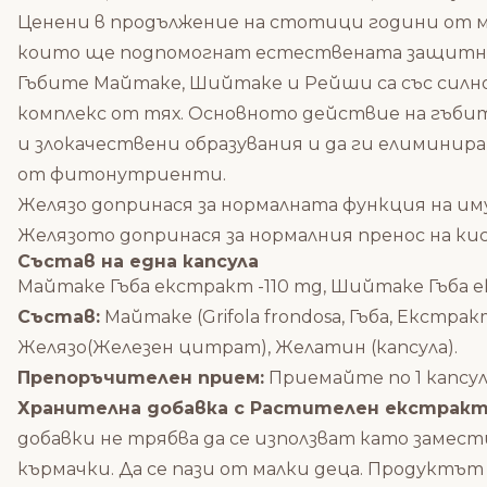
Ценени в продължение на стотици години от 
които ще подпомогнат естествената защитна 
Гъбите Майтаке, Шийтаке и Рейши са със силно 
комплекс от тях. Основното действие на гъби
и злокачествени образувания и да ги елимини
от фитонутриенти.
Желязо допринася за нормалната функция на им
Желязото допринася за нормалния пренос на ки
Състав на една капсула
Майтаке Гъба екстракт -110 mg, Шийтаке Гъба ек
Състав:
Майтаке (Grifola frondosa, Гъба, Екстра
Желязо(Железен цитрат), Желатин (капсула).
Препоръчителен прием:
Приемайте по 1 капсула
Хранителна добавка с Растителен екстракт
добавки не трябва да се използват като замест
кърмачки. Да се пази от малки деца. Продуктът