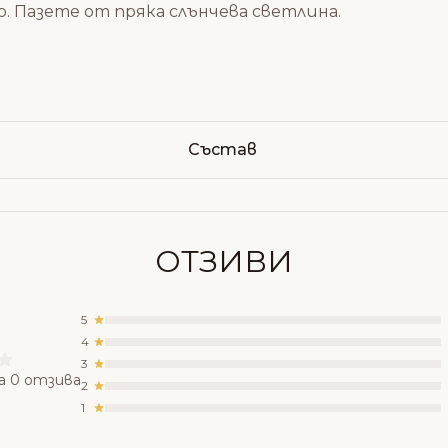
о. Пазете от пряка слънчева светлина.
Състав
ОТЗИВИ
5
4
3
а 0 отзива
2
1