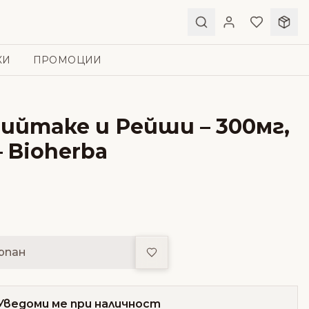
КИ
ПРОМОЦИИ
ийтаке и Рейши – 300мг,
– Bioherba
Добави в любими
рпан
Уведоми ме при наличност