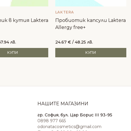
LAKTERA
к в кутия Laktera
Пробиотик капсули Laktera
Allergy free+
47.94 лв.
24.67
€
/ 48.25 лв.
КУПИ
КУПИ
НАШИТЕ МАГАЗИНИ
гр. София, бул. Цар Борис III 93-95
0898 977 665
odonatacosmetics@gmail.com