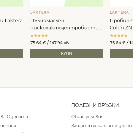
LAKTERA
LAKTERA
 Laktera
Пълномаслен
Пробиоти
нисколактозен пробиотик
Colon ZN
в кутия Laktera Nature
75.64
€
/ 147.94 лв.
75.64
€
/ 1
КУПИ
ПОЛЕЗНИ ВРЪЗКИ
ава Одоната
Общи условия
цепция
Защита на личните данни