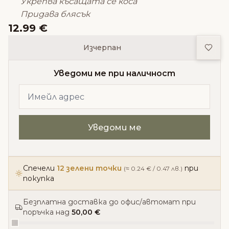
Укрепва късащата се коса
Придава блясък
12.99 €
Доба
Изчерпан
Уведоми ме при наличност
Спечели
12 зелени точки
при
(≈ 0.24 € / 0.47 лв.)
покупка
Безплатна доставка до офис/автомат при
поръчка над
50,00 €