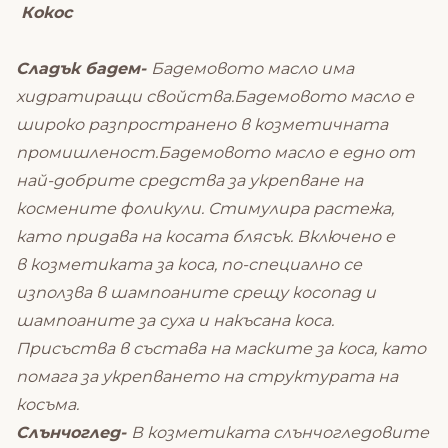
Кокос
Сладък бадем-
Бадемовото масло има
хидратиращи свойства.Бадемовото масло е
широко разпространено в козметичната
промишленост.Бадемовото масло е едно от
най-добрите средства за укрепване на
космените фоликули. Стимулира растежа,
като придава на косата блясък. Включено е
в козметиката за коса, по-специално се
използва в шампоаните срещу косопад и
шампоаните за суха и накъсана коса.
Присъства в състава на маските за коса, като
помага за укрепването на структурата на
косъма.
Слънчоглед-
В козметиката слънчогледовите