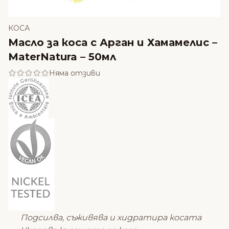
КОСА
Масло за коса с Арган и Хамамелис –
MaterNatura – 50мл
Няма отзиви
Подсилва, съживява и хидратира косата