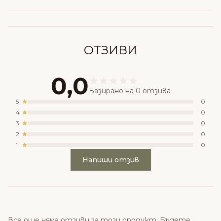
ОТЗИВИ
0,0
Базирано на 0 отзива
5
0
4
0
3
0
2
0
1
0
Напиши отзив
Все още няма отзиви за този продукт. Бъдете