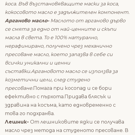
коса. Във възстановяващите маски за коса,
кокосовото масло е задължителен компонент.
Арганово масло-
Маслото от арганово дърво
се смята за едно от най-ценните и скъпи
масла в света. То е 100% натурално,
нерафинирано, получено чрез механично
пресоване масло, което запазва в себе си
всички уникални и ценни
съставки.Аргановото масло се използва за
козметични цели, след студено
пресоване.
Помага при косопад и се бори
ефективно с пърхота.Придава блясък и
здравина на косъма, като едновременно с
това го подхранва.
Лешник-
От лешниковите ядки се получава
масло чрез метода на студеното пресоване. В