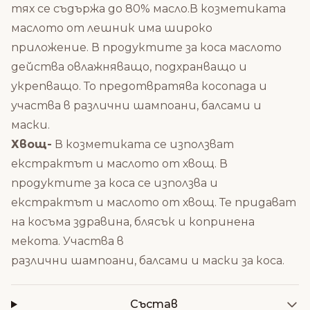
тях се съдържа до 80% масло.В козметиката
маслото от лешник има широко
приложение. В продуктите за коса маслото
действа овлажняващо, подхранващо и
укрепващо. То предотвратява косопада и
участва в различни шампоани, балсами и
маски.
Хвощ-
В козметиката се използват
екстрактът и маслото от хвощ. В
продуктите за коса се използва и
екстрактът и маслото от хвощ. Те придават
на косъма здравина, блясък и копринена
мекота. Участва в
различни шампоани, балсами и маски за коса.
Състав