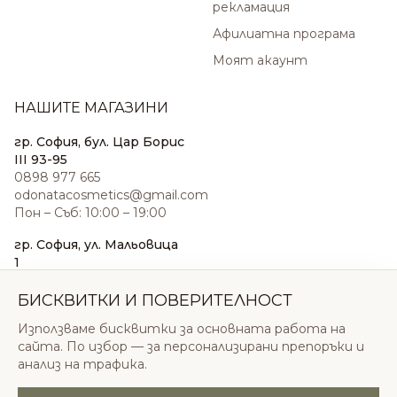
рекламация
Афилиатна програма
Моят акаунт
НАШИТЕ МАГАЗИНИ
гр. София, бул. Цар Борис
III 93-95
0898 977 665
odonatacosmetics@gmail.com
Пон – Съб: 10:00 – 19:00
гр. София, ул. Мальовица
1
0876 185 022
sales@odonatacosmetics.com
БИСКВИТКИ И ПОВЕРИТЕЛНОСТ
Пон – Съб: 10:00 – 19:30;
Използваме бисквитки за основната работа на
Нед: 11:00 – 18:00
сайта. По избор — за персонализирани препоръки и
анализ на трафика.