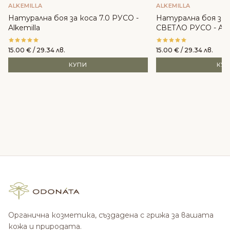
ALKEMILLA
ALKEMILLA
Натурална боя за коса 7.0 РУСО -
Натурална боя за 
Alkemilla
СВЕТЛО РУСО - Alke
15.00
€
/ 29.34 лв.
15.00
€
/ 29.34 лв.
КУПИ
КУ
Органична козметика, създадена с грижа за вашата
кожа и природата.