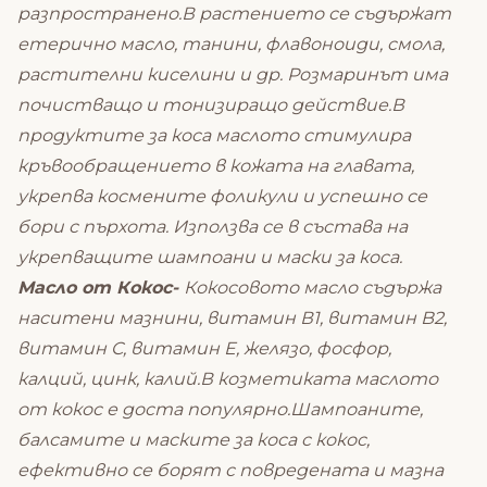
разпространено.В растението се съдържат
етерично масло, танини, флавоноиди, смола,
растителни киселини и др. Розмаринът има
почистващо и тонизиращо действие.В
продуктите за коса маслото стимулира
кръвообращението в кожата на главата,
укрепва космените фоликули и успешно се
бори с пърхота. Използва се в състава на
укрепващите шампоани и маски за коса.
Масло от Кокос-
Кокосовото масло съдържа
наситени мазнини, витамин В1, витамин B2,
витамин C, витамин E, желязо, фосфор,
калций, цинк, калий.В козметиката маслото
от кокос е доста популярно.Шампоаните,
балсамите и маските за коса с кокос,
ефективно се борят с повредената и мазна