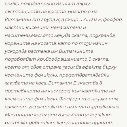
семки положително влияят върху
състоянието на косата. Богато е на
витамини от група В, а също и А, D и E, фосфор,
мастни киселини, ненаситени и
наситени.Маслото лекува скалпа, подхранва
корените на косата, като по този начин
ускорява растежа им.Витамините
подобряват кръвообращението в скалпа,
което от своя страна засилва ефекта върху
космените фоликули, предотвратявайки
загубата на коса. Витамин Е участва в
доставянето на кислород към клетките на
космените фоликули. Фосфорът е незаменим
елемент за растежа на силната и здрава коса.
Мастните киселини в маслото ускоряват
растежа, действат като антиоксиданти,