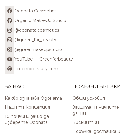
Odonata Cosmetics
Organic Make-Up Studio
@odonata.cosmetics
@green_for_beauty
@greenmakeupstudio
YouTube — Greenforbeauty
greenforbeauty.com
ЗА НАС
ПОЛЕЗНИ ВРЪЗКИ
Какво означава Одоната
Общи условия
Нашата концепция
Защита на личните
данни
10 причини защо да
изберете Odonata
Бисквитки
Поръчка, доставка и