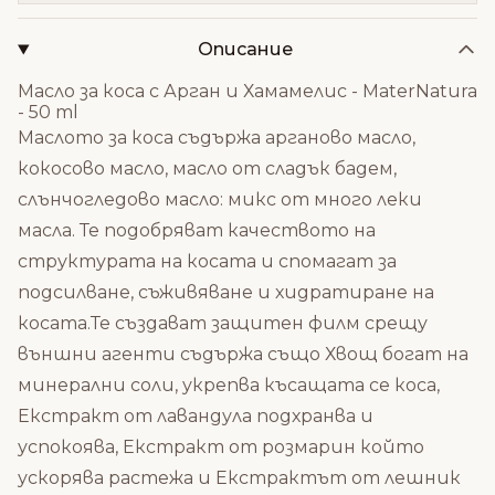
Описание
Масло за коса с Арган и Хамамелис - MaterNatura
- 50 ml
Маслото за коса съдържа арганово масло,
кокосово масло, масло от сладък бадем,
слънчогледово масло: микс от много леки
масла. Те подобряват качеството на
структурата на косата и спомагат за
подсилване, съживяване и хидратиране на
косата.Те създават защитен филм срещу
външни агенти съдържа също Хвощ богат на
минерални соли, укрепва късащата се коса,
Екстракт от лавандула подхранва и
успокоява, Екстракт от розмарин който
ускорява растежа и Екстрактът от лешник