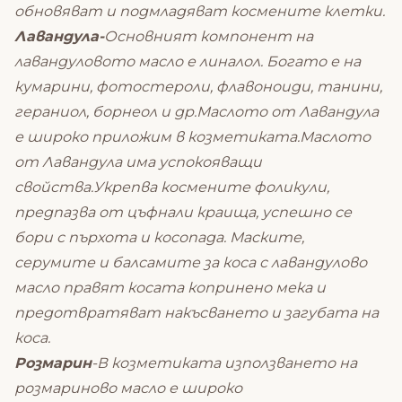
обновяват и подмладяват космените клетки.
Лавандула-
Основният компонент на
лавандуловото масло е линалол. Богато е на
кумарини, фотостероли, флавоноиди, танини,
гераниол, борнеол и др.Маслото от Лавандула
е широко приложим в козметиката.Маслото
от Лавандула има успокояващи
свойства.Укрепва космените фоликули,
предпазва от цъфнали краища, успешно се
бори с пърхота и косопада. Маските,
серумите и балсамите за коса с лавандулово
масло правят косата копринено мека и
предотвратяват накъсването и загубата на
коса.
Розмарин
-В козметиката използването на
розмариново масло е широко