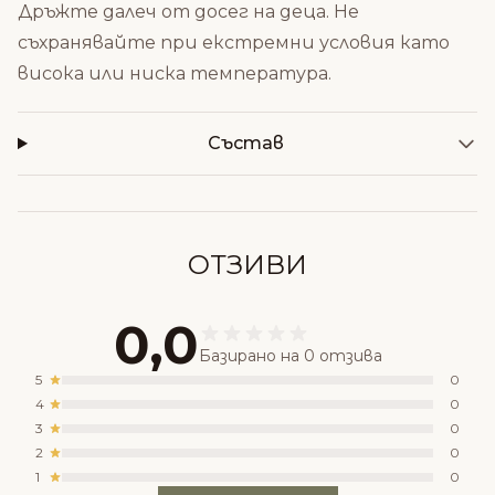
Дръжте далеч от досег на деца. Не
съхранявайте при екстремни условия като
висока или ниска температура.
Състав
ОТЗИВИ
0,0
Базирано на 0 отзива
5
0
4
0
3
0
2
0
1
0