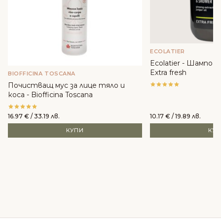
ECOLATIER
Ecolatier - Шампоан
Extra fresh
BIOFFICINA TOSCANA
Почистващ мус за лице тяло и
коса - Biofficina Toscana
16.97
€
/ 33.19 лв.
10.17
€
/ 19.89 лв.
КУПИ
КУ