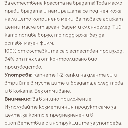
За естествена красота на брадата! Това масло
прави брадата и намиращата се под нея кожа
на лицето копринено меки. За това се грижат
ценни масла от арган, бадем и слънчоглед. Тъй
като попива бързо, то поддържа, без да
оставя мазен филм.
100% от съставките са с естествен произход,
94% от тях са от контролирано био
производство.
Употреба:
Капнете 1-2 капки на дланта си и
втрийте в мустаците и брадата, а след това
и в кожата. Без отмиване.
Внимание:
За външно приложение.
Използвайте козметичния продукт само за
целта, за която е предназначен и в
съответствие с инструкциите за употреба.