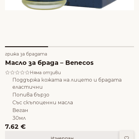
грижа за брадата
Масло за брада – Benecos
Няма отзиви
Поддържа кожата на лицето и брадата
еластични
Попива бързо
Със скъпоценни масла
Веган
30мл
7.62 €
Доба
Изчерпан