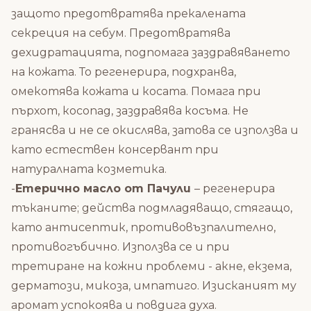
защото предотвратява прекалената
секреция на себум. Предотвратява
дехидратацията, подпомага заздравяването
на кожата. То регенерира, подхранва,
омекотява кожата и косата. Помага при
пърхот, косопад, заздравява косъма. Не
гранясва и не се окислява, затова се използва и
като естествен консервант при
натуралната козметика.
-
Етерично масло от Пачули
– регенерира
тъканите; действа подмладяващо, стягащо,
като антисептик, противовъзпалително,
противогъбично. Използва се и при
третиране на кожни проблеми - акне, екзема,
дерматози, микоза, импатиго. Изисканият му
аромат успокоява и повдига духа.