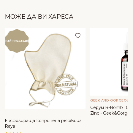
МОЖЕ ДА ВИ ХАРЕСА
Добави в любими
GEEK AND GORGEOUS
Серум B-Bomb 10% 
Zinc - Geek&Gorgeo
Ексфолираща копринена ръкавица
Raya