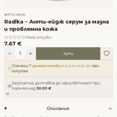
анти-акне
Radika – Анти-ейдж серум за мазна
и проблемна кожа
Няма отзиви
7.67 €
Доба
1
Купи
Спечели
7 зелени точки
при
(≈ 0.14 € / 0.27 лв.)
покупка
Безплатна доставка до офис/автомат при
поръчка над
50,00 €
Описание