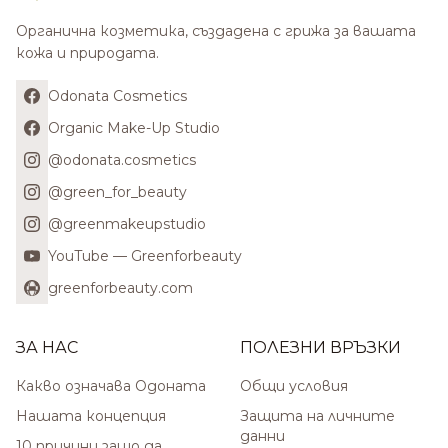
Органична козметика, създадена с грижа за вашата
кожа и природата.
Odonata Cosmetics
Organic Make-Up Studio
@odonata.cosmetics
@green_for_beauty
@greenmakeupstudio
YouTube — Greenforbeauty
greenforbeauty.com
ЗА НАС
ПОЛЕЗНИ ВРЪЗКИ
Какво означава Одоната
Общи условия
Нашата концепция
Защита на личните
данни
10 причини защо да