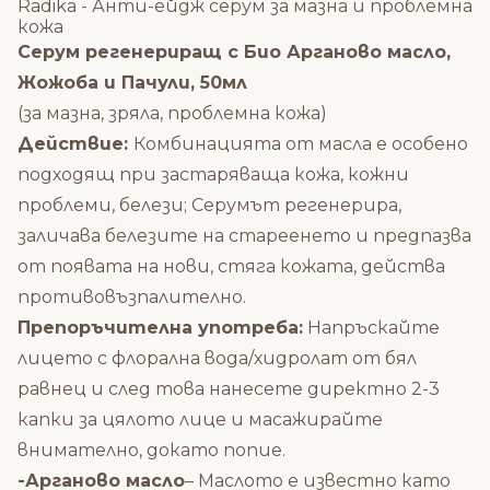
Radika - Анти-ейдж серум за мазна и проблемна
кожа
Серум регенериращ с Био Арганово масло,
Жожоба и Пачули, 50мл
(за мазна, зряла, проблемна кожа)
Действие:
Комбинацията от масла е особено
подходящ при застаряваща кожа, кожни
проблеми, белези; Серумът регенерира,
заличава белезите на стареенето и предпазва
от появата на нови, стяга кожата, действа
противовъзпалително.
Препоръчителна употреба:
Напръскайте
лицето с флорална вода/хидролат от бял
равнец и след това нанесете директно 2-3
капки за цялото лице и масажирайте
внимателно, докато попие.
-Арганово масло
– Маслото е известно като