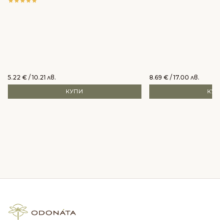
5.22
€
/ 10.21 лв.
8.69
€
/ 17.00 лв.
КУПИ
КУ