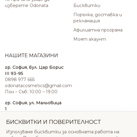
изберете Odonata
Бисквитки
Поръчка, доставка и
рекламация
Афилиатна програма
Моят акаунт
НАШИТЕ МАГАЗИНИ
гр. София, бул. Цар Борис
III 93-95
0898 977 665
odonatacosmetics@gmail.com
Пон – Съб: 10:00 – 19:00
гр. София, ул. Мальовица
1
0876 185 022
sales@odonatacosmetics.com
БИСКВИТКИ И ПОВЕРИТЕЛНОСТ
Пон – Съб: 10:00 – 19:30;
Използваме бисквитки за основната работа на
Нед: 11:00 – 18:00