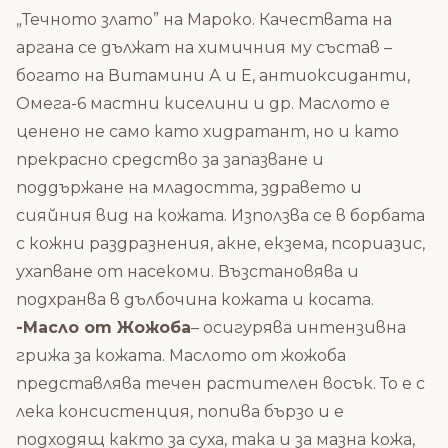
„Течното злато” на Мароко. Качествата на
аргана се дължат на химичния му състав –
богато на Витамини А и Е, антиоксиданти,
Омега-6 мастни киселини и др. Маслото е
ценено не само като хидратант, но и като
прекрасно средство за запазване и
поддържане на младостта, здравето и
сияйния вид на кожата. Използва се в борбата
с кожни раздразнения, акне, екзема, псориазис,
ухапване от насекоми. Възстановява и
подхранва в дълбочина кожата и косата.
-Масло от Жожоба
– осигурява интензивна
грижа за кожата. Маслото от жожоба
представлява течен растителен восък. То е с
лека консистенция, попива бързо и е
подходящ както за суха, така и за мазна кожа,