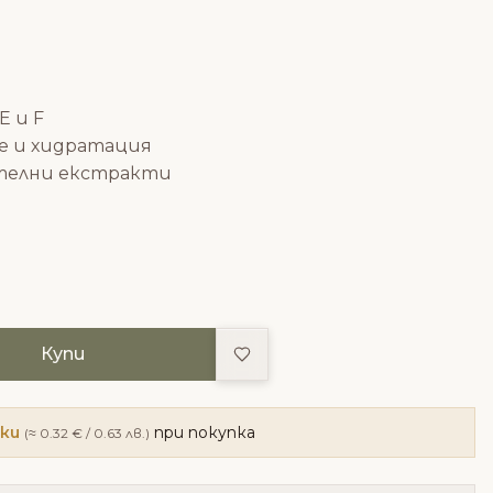
E и F
е и хидратация
телни екстракти
Добави в любими
Купи
чки
при покупка
(≈ 0.32 € / 0.63 лв.)