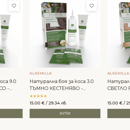
Добави в любими
Добави в люби
ALKEMILLA
ALKEMILLA
оса 9.0
Натурална боя за коса 3.0
Натуралн
СО -
ТЪМНО КЕСТЕНЯВО -
СВЕТЛО Р
Alkemilla
15.00
€
/ 29.34 лв.
15.00
€
/ 2
КУПИ