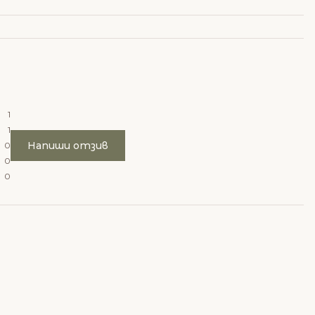
1
1
Напиши отзив
0
0
0