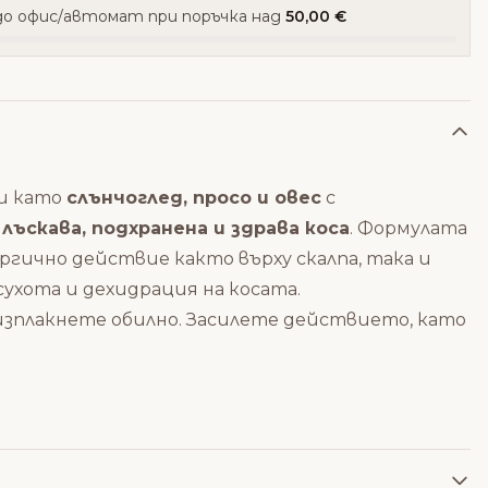
о офис/автомат при поръчка над
50,00 €
ти като
слънчоглед, просо и овес
с
 лъскава, подхранена и здрава коса
. Формулата
ргично действие както върху скалпа, така и
ухота и дехидрация на косата.
 изплакнете обилно. Засилете действието, като