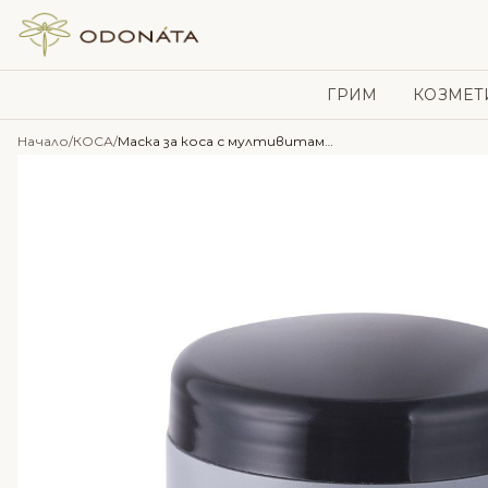
Skip to content
ГРИМ
КОЗМЕТ
Начало
/
КОСА
/
Маска за коса с мултивитамини – Alkemilla