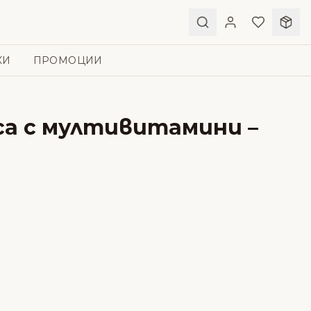
КИ
ПРОМОЦИИ
оса с мултивитамини –