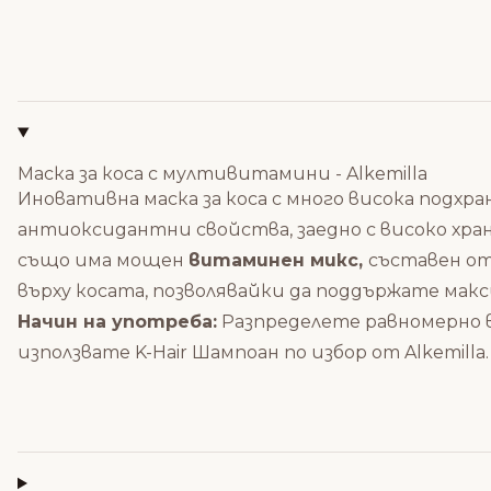
Маска за коса с мултивитамини - Alkemilla
Иновативна маска за коса с много висока подх
антиоксидантни свойства, заедно с високо хра
също има мощен
витаминен микс,
съставен о
върху косата, позволявайки да поддържате мак
Начин на употреба:
Разпределете равномерно в
използвате K-Hair Шампоан по избор от Alkemilla.