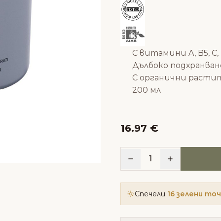
С витамини A, B5, C, 
Дълбоко подхранван
С органични расти
200 мл
16.97 €
1
Спечели
16 зелени то