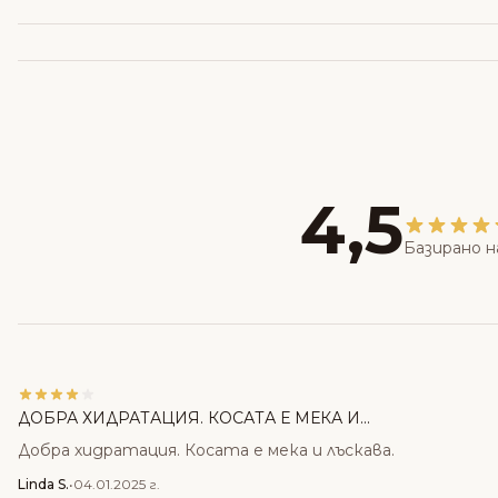
4,5
Базирано н
ДОБРА ХИДРАТАЦИЯ. КОСАТА Е МЕКА И...
Добра хидратация. Косата е мека и лъскава.
Linda S.
•
04.01.2025 г.