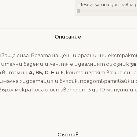
Безплатна доставка д
Описание
ранваща сила. Богата на ценни органични екстрак
нителни бадеми и лен, тя е идеалният съюзник
за
т витамин
А, В5, С, Е и F
, които играят важно сине
симална хидратация и блясък, предотвратявайки с
ърху мокра коса и оставете от 3 до 10 минути и
Състав