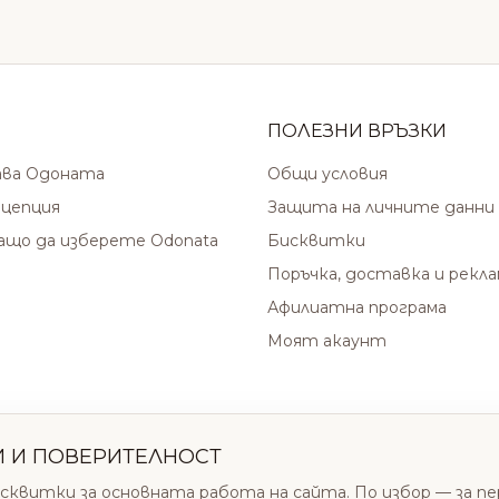
ПОЛЕЗНИ ВРЪЗКИ
ава Одоната
Общи условия
цепция
Защита на личните данни
защо да изберете Odonata
Бисквитки
Поръчка, доставка и рекл
Афилиатна програма
Моят акаунт
И И ПОВЕРИТЕЛНОСТ
сквитки за основната работа на сайта. По избор — за п