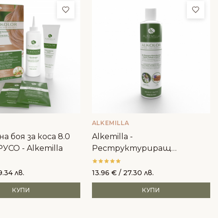
ми
Добави в любими
Доба
ALKEMILLA
а боя за коса 8.0
Alkemilla -
УСО - Alkemilla
Реструктуриращ
шампоан за боядисана коса
9.34 лв.
13.96
€
/ 27.30 лв.
КУПИ
КУПИ