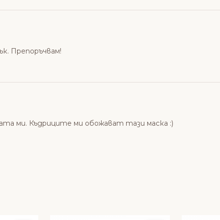
ък. Препоръчвам!
ата ми. Къдриците ми обожават тази маска :)