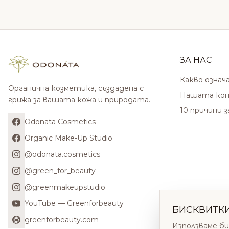
ЗА НАС
Какво означ
Органична козметика, създадена с
Нашата кон
грижа за вашата кожа и природата.
10 причини 
Odonata Cosmetics
Organic Make-Up Studio
@odonata.cosmetics
@green_for_beauty
@greenmakeupstudio
YouTube — Greenforbeauty
БИСКВИТК
greenforbeauty.com
Използваме би