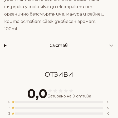
съдържа успокояващи екстракти от
органично безсмъртниче, малура и равнец
които остават свеж дървесен аромат.
100ml
Състав
ОТЗИВИ
0,0
Базирано на 0 отзива
5
0
4
0
3
0