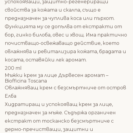
успокояващи, защитно-регенериращи
свойства за кожата и скалпа, също е
предназначен за чуплива коса или пърхот.
Функцията му се допълва от екстракти от
бор, гинко билоба, овес и хвощ. Има практично
почистващо-освежаващо действие, което
овлажнява и ревитализира кожата, брадата и
косата, оставяйки лек аромат.
200 ml
Мъжки крем за лице Дървесен аромат –
Biofficina Toscana
Овлажняващ крем с безсмъртниче от остров
Елба
Хидратиращ и успокояващ крем за лице,
предназначен за мъже. Съдържа органичен
екстракт от тосканско безсмъртниче с
дермо-пречистващи, защитни и