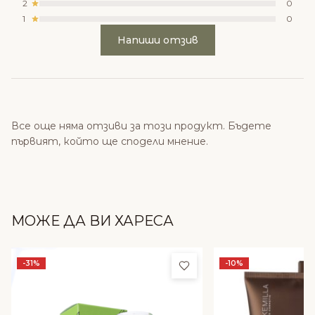
2
0
1
0
Напиши отзив
Все още няма отзиви за този продукт. Бъдете
първият, който ще сподели мнение.
МОЖЕ ДА ВИ ХАРЕСА
Добави в любими
-31%
-10%