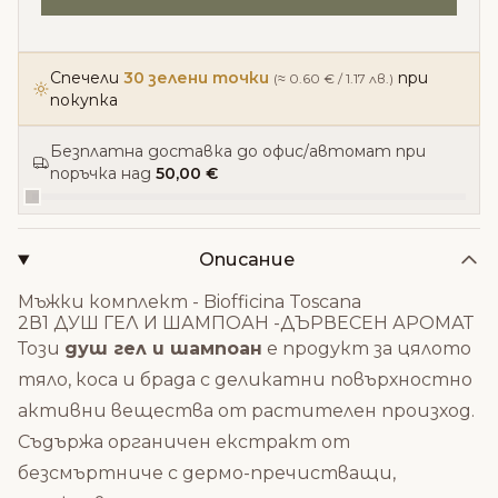
Спечели
30 зелени точки
при
(≈ 0.60 € / 1.17 лв.)
покупка
Безплатна доставка до офис/автомат при
поръчка над
50,00 €
Описание
Мъжки комплект - Biofficina Toscana
2В1 ДУШ ГЕЛ И ШАМПОАН -ДЪРВЕСЕН АРОМАТ
Този
душ гел и шампоан
е продукт за цялото
тяло, коса и брада с деликатни повърхностно
активни вещества от растителен произход.
Съдържа органичен екстракт от
безсмъртниче с дермо-пречистващи,