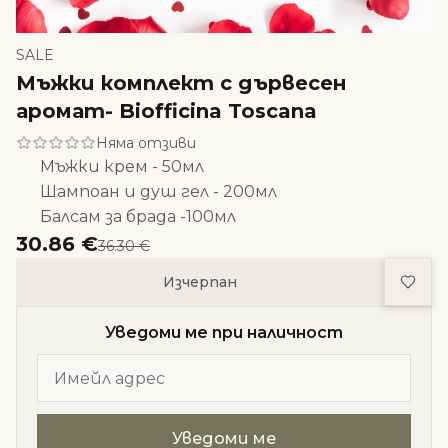
SALE
Мъжки комплект с дървесен
аромат- Biofficina Toscana
Няма отзиви
Мъжки крем - 50мл
Шампоан и душ гел - 200мл
Балсам за брада -100мл
30.86 €
36.30 €
Доба
Изчерпан
Уведоми ме при наличност