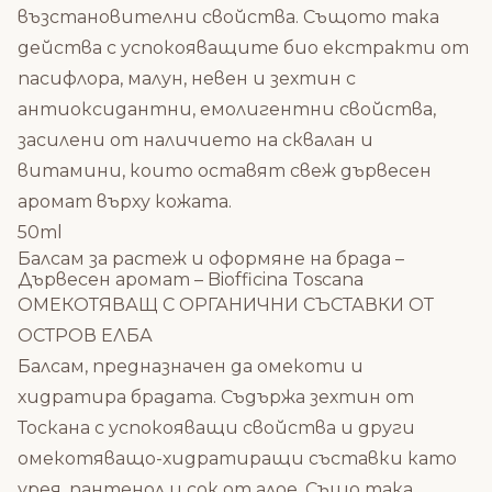
възстановителни свойства. Същото така
действа с успокояващите био екстракти от
пасифлора, малун, невен и зехтин с
антиоксидантни, емолигентни свойства,
засилени от наличието на сквалан и
витамини, които оставят свеж дървесен
аромат върху кожата.
50ml
Балсам за растеж и оформяне на брада –
Дървесен аромат – Biofficina Toscana
ОМЕКОТЯВАЩ С ОРГАНИЧНИ СЪСТАВКИ ОТ
ОСТРОВ ЕЛБА
Балсам, предназначен да омекоти и
хидратира брадата. Съдържа зехтин от
Тоскана с успокояващи свойства и други
омекотяващо-хидратиращи съставки като
урея, пантенол и сок от алое. Също така