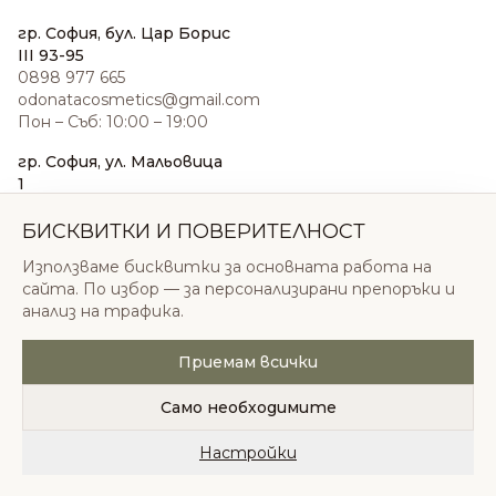
гр. София, бул. Цар Борис
III 93-95
0898 977 665
odonatacosmetics@gmail.com
Пон – Съб: 10:00 – 19:00
гр. София, ул. Мальовица
1
0876 185 022
sales@odonatacosmetics.com
БИСКВИТКИ И ПОВЕРИТЕЛНОСТ
Пон – Съб: 10:00 – 19:30;
Използваме бисквитки за основната работа на
Нед: 11:00 – 18:00
сайта. По избор — за персонализирани препоръки и
анализ на трафика.
Приемам всички
© 2026 Одоната Козметикс ООД. Всички права
запазени.
Само необходимите
Политика за поверителност
Общи условия
Бисквитки
Настройки
Начало
Категории
Любими
Количка
Профил