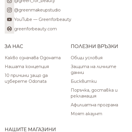
@green_for_beauty
@greenmakeupstudio
YouTube — Greenforbeauty
greenforbeauty.com
ЗА НАС
ПОЛЕЗНИ ВРЪЗКИ
Какво означава Одоната
Общи условия
Нашата концепция
Защита на личните
данни
10 причини защо да
изберете Odonata
Бисквитки
Поръчка, доставка и
рекламация
Афилиатна програма
Моят акаунт
НАШИТЕ МАГАЗИНИ