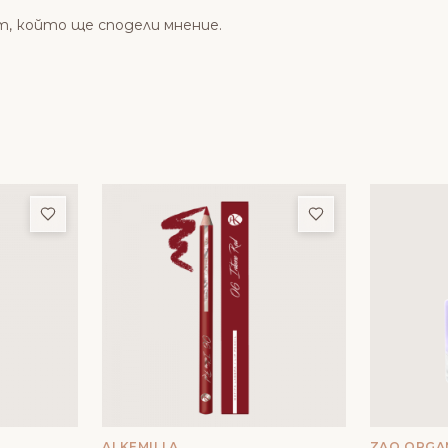
т, който ще сподели мнение.
Добави в любими
Добави в люби
ALKEMILLA
ZAO ORGA