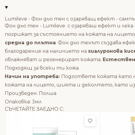
Lumileve - Фон дьо тен с озаряващ ефект - сампъ
Фон дьо тен - Lumileve с озаряваш ефект и лек
погрижат за състоянието на кожата на лицето 
средна до плътна
. Фон дьо тенът създава ефе
благодарение на наличието на
хиалуронова кис
овлажняват и регенерират кожата.
Естествен
Подходящ за всеки ти кожа.
Начин на употреба:
Подгответе кожата като 
кожата на лицето, шията и деколтето, като и
Произведен: Полша
Опаковка: 3мл
СЪЧЕТАЙТЕ ЗАЕДНО С:
Добави в любим