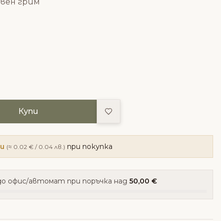
евен грим
Добави в любими
Купи
ки
при покупка
(≈ 0.02 € / 0.04 лв.)
о офис/автомат при поръчка над
50,00 €