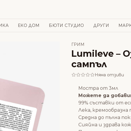
ИКА
ЕКО ДОМ
БЮТИ СТУДИО
ДРУГИ
МАР
ГРИМ
Lumileve – 
сампъл
Няма отзиви
Мостра от 3мл
Можете да добавит
99% съставки от е
Лека, кремообразна
Средна до пълна по
Сияйна и здрава кож