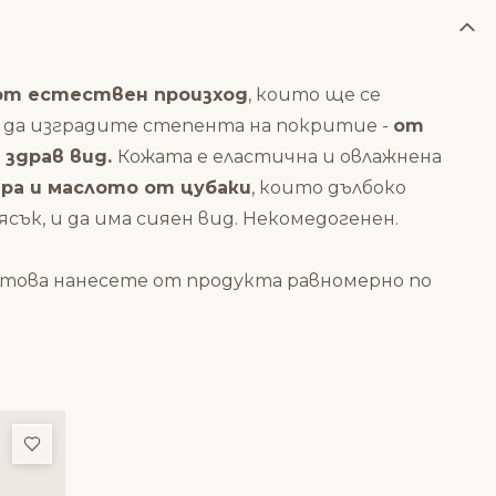
от естествен произход
, които ще се
и да изградите степента на покритие -
от
 здрав вид.
Кожата е еластична и овлажнена
ра и маслото от цубаки
, които дълбоко
ясък, и да има сияен вид. Некомедогенен.
ед това нанесете от продукта равномерно по
Добави в любими