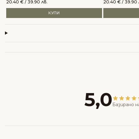
20.40
€
/ 39.90 лв.
20.40
€
/ 39.90 
КУПИ
5,0
Базирано н