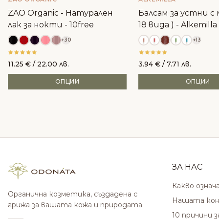
ZAO Organic - Натурален
Балсам за устни с м
лак за нокти - 10free
18 вида ) - Alkemilla
+30
+13
11.25
€
/ 22.00 лв.
3.94
€
/ 7.71 лв.
ОПЦИИ
ОПЦИИ
ЗА НАС
Какво означ
Органична козметика, създадена с
Нашата кон
грижа за вашата кожа и природата.
10 причини 