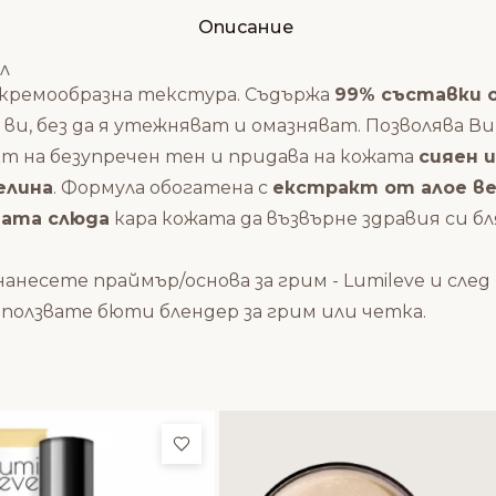
Описание
л
а кремообразна текстура. Съдържа
99% съставки 
ви, без да я утежняват и омазняват. Позволява В
кт на безупречен тен и придава на кожата
сияен и
елина
. Формула обогатена с
екстракт от алое ве
ата слюда
кара кожата да възвърне здравия си бл
нанесете
праймър/основа за грим
- Lumileve и сл
зползвате
бюти блендер
за грим или
четка
.
и
Добави в любими