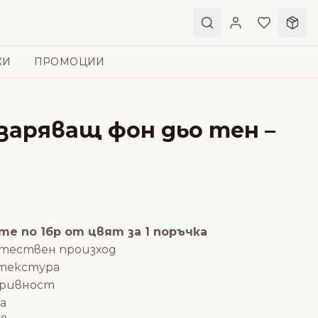
КИ
ПРОМОЦИИ
Озаряващ фон дьо тен –
е по 1бр от цвят за 1 поръчка
стествен произход
 текстура
кривност
а