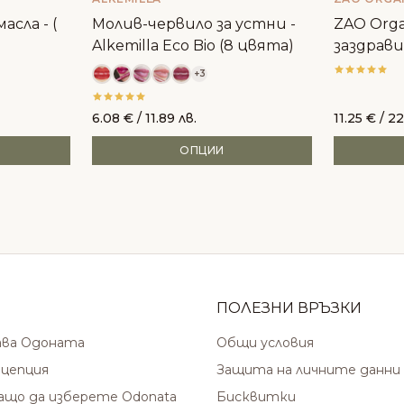
асла - (
Молив-червило за устни -
ZAO Orga
Alkemilla Eco Bio (8 цвята)
заздрави
+3
6.08
€
/ 11.89 лв.
11.25
€
/ 22
ОПЦИИ
ПОЛЕЗНИ ВРЪЗКИ
ава Одоната
Общи условия
цепция
Защита на личните данни
защо да изберете Odonata
Бисквитки