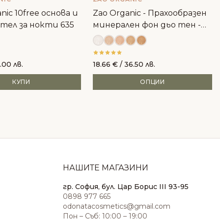
nic 10free основа и
Zao Organic - Прахообразен
тел за нокти 635
минерален фон дьо тен -
пълнител
.00 лв.
18.66
€
/ 36.50 лв.
КУПИ
ОПЦИИ
НАШИТЕ МАГАЗИНИ
гр. София, бул. Цар Борис III 93-95
0898 977 665
odonatacosmetics@gmail.com
Пон – Съб: 10:00 – 19:00