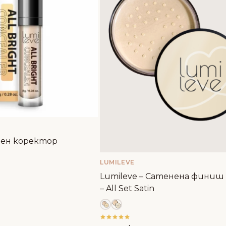
ечен коректор
LUMILEVE
Lumileve – Сатенена финиш
– All Set Satin