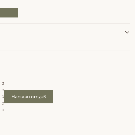
3
0
Напиши отзив
0
0
0