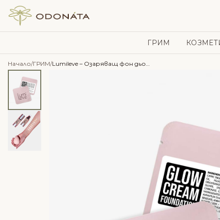
Skip to content
ГРИМ
КОЗМЕТ
Начало
/
ГРИМ
/
Lumileve – Озаряващ фон дьо тен – сампъл