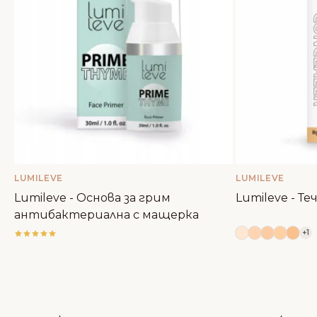
LUMILEVE
LUMILEVE
Lumileve - Основа за грим
Lumileve - Т
aнтибактериална с мащерка
+1