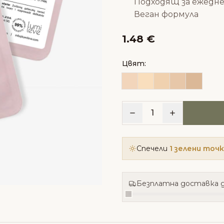
Подходящ за ежедн
Веган формула
1.48 €
Цвят:
1
Спечели
1 зелени точ
Безплатна доставка д