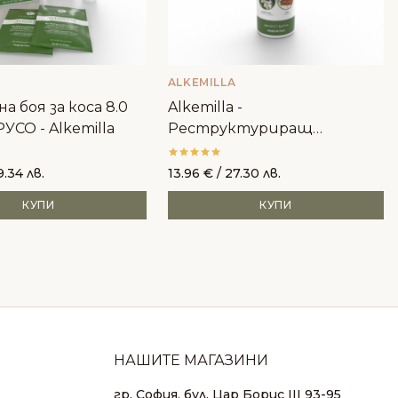
ALKEMILLA
а боя за коса 8.0
Alkemilla -
УСО - Alkemilla
Реструктуриращ
шампоан за боядисана коса
9.34 лв.
13.96
€
/ 27.30 лв.
КУПИ
КУПИ
НАШИТЕ МАГАЗИНИ
гр. София, бул. Цар Борис III 93-95