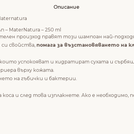
Описание
aternatura
– MaterNatura – 250 ml
елен произход правят този шампоан най-подход
е си свойства,
помага за възстановяването на 
ера, които успокояват и хидратират сухата и сърб
риера върху кожата.
нето на гъбички и бактерии.
а коса и след това изплакнете. Ако е необходимо,