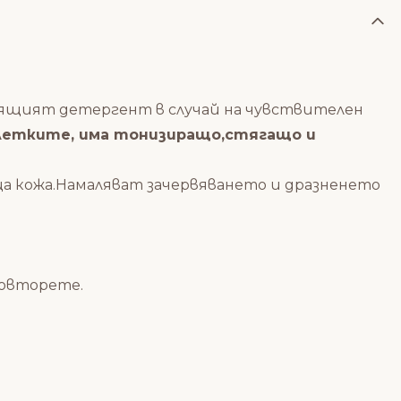
ящият детергент в случай на чувствителен
клетките, има тонизиращо,стягащо и
яща кожа.Намаляват зачервяването и дразненето
 повторете.