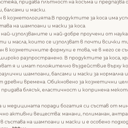
астежа, придава плътност на косъма и предпазва
, балсами и маски.
в козметологията.В продуктите за коса има успо
тава на шампоани и маски за коса.
т най-използваните и най-добре проучени от наук
ти и масла, които се използват в почти всички
н в козметичните формули е това, че в него се с
 широко разпространено. В продуктите за коса,
анват я и имат положително въздействие върху к
азлични шампоани, балсами и маски за нормална и 
т древни времена. Обикновено за козметични цел
придава блясък, еластичност и копринена мекота н
ата и медицината поради богатия си състав от м
ично активни вещества: манани, полиманан, антра
в състава на шампоани и маски и е особено подход