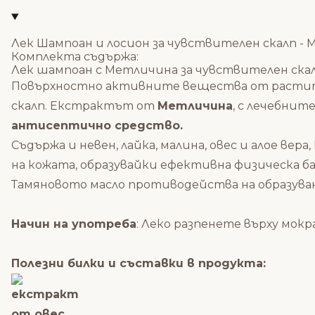
Лек Шампоан и лосион за чувствителен скалп - M
Комплекта съдържа:
Лек шампоан с Метличина за чувствителен скалп 
Повърхностно активните вещества от растит
скалп. Екстрактът от
Метличина
, с лечебнит
антисептично средство.
Съдържа и невен, лайка, малина, овес и алое в
на кожата, образувайки ефективна физическа ба
Тамяновото масло противодейства на образува
Начин на употреба
: Леко разпенете върху мокр
Полезни билки и съставки в продукта: