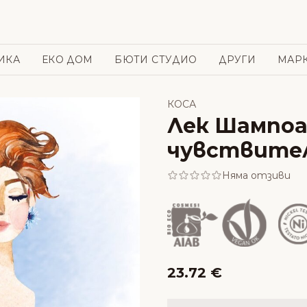
ИКА
ЕКО ДОМ
БЮТИ СТУДИО
ДРУГИ
МАР
КОСА
Лек Шампоан
чувствителе
Няма отзиви
23.72 €