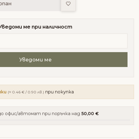
Добави в любими
рпан
Уведоми ме при наличност
чки
при покупка
(≈ 0.46 € / 0.90 лв.)
о офис/автомат при поръчка над
50,00 €