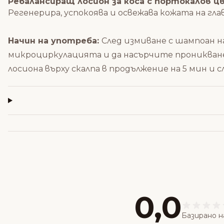
Ребалансиращ лосион за коса с портокалов цв
Регенерира, успокоява и освежава кожата на гла
Начин на употреба:
След измиване с шампоан н
микроциркулацията и да насърчите проникван
лосиона върху скалпа в продължение на 5 мин и 
0,0
Базирано н