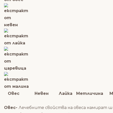
Овес Невен Лайка Метличина Ма
Овес-
Лечебните свойства на овеса намират ши