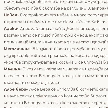
премахва омазняването от скалпа, стимулира р
овесът участва в състава на различни шампоани
Невен-
Екстрактът от невен е много популярен 
пърхота и проблемите със скалпа. Участва в със
Лайка-
Днес лайката е най-известната, една о
растението се приготвят сухи смеси, екстрак
причина цветът на лайката да е често използва
Метличина-
В козметиката използването му е
съдържа, активират растежа на косата, подхр
укрепва структурата на косъма и се използва в р
Малина-
В козметиката малината се използва о
на растението. В продуктите за коса малината 
шампоани и маски за коса.
Алое вера
– Алое Вера се използва в козметик
на алое се съдържат голямо количество биолог
лектини.В продуктите за коса алоето се среща 