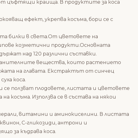
 от цъфтящи краища. В продуктите за коса
кояващ ефект, укрепва косъма, бори се с
ата билки в света.От цветовете на
 типове козметични продукти.Основната
ъдържат над 120 различни съставки.
 хранителните вещества, които растението
ожата на главата. Екстрактът от синчец
суха коса.
и се ползват плодовете, листата и цветовете
а косъма. Използва се в състава на някои
инерали, витамини и аминокиселини. В листата
квинон, C-гликозиди, антрони и
ящо за къдрава коса.