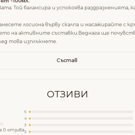
ят -100мл.
вата. Той балансира и успокоява раздразненията, 
анесете лосиона върву скалпа и масажирайте с кр
ето на активните съставки.Веднага ще почувст
след това изплъкнете.
Състав
ОТЗИВИ
5
4
3
а 0 отзива
2