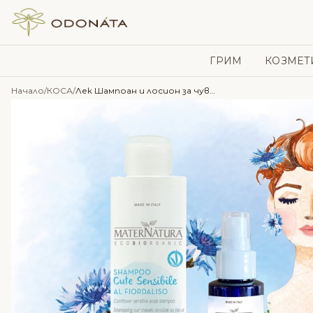
Skip to content
ГРИМ
КОЗМЕТ
Начало
/
КОСА
/
Лек Шампоан и лосион за чувствителен скалп – Maternatura