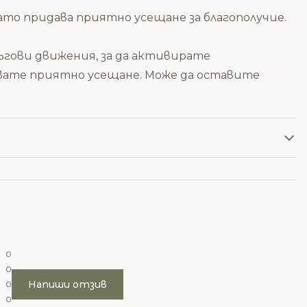
като придава приятно усещане за благополучие.
ъгови движения, за да активирате
вате приятно усещане. Може да оставите
0
0
Напиши отзив
0
0