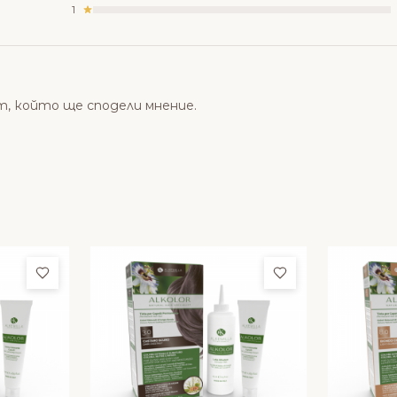
1
т, който ще сподели мнение.
Добави в любими
Добави в люби