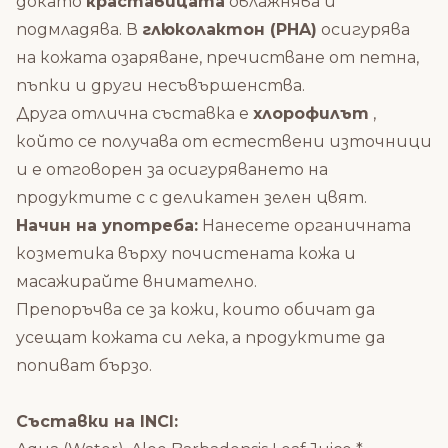
докато
краставицата
овлажнява и
подмладява. В
глюколактон (PHA)
осигурява
на кожата озаряване, пречистване от петна,
пъпки и други несъвършенства.
Друга отлична съставка е
хлорофилът
,
който се получава от естествени източници
и е отговорен за осигуряването на
продуктите с с деликатен зелен цвят.
Начин на употреба:
Нанесете органичната
козметика
върху почистената кожа и
масажирайте внимателно.
Препоръчва се за кожи, които обичат да
усещат кожата си лека, а продуктите да
попиват бързо.
Съставки на INCI: