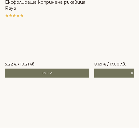
Ексфолираща копринена ръкавица
Raya
5.22
€
/ 10.21 лв.
8.69
€
/ 17.00 лв.
КУПИ
КУ