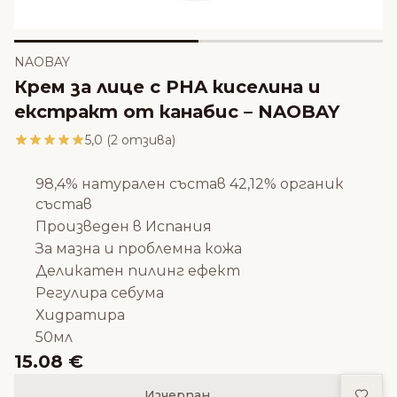
NAOBAY
Крем за лице с PHA киселина и
екстракт от канабис – NAOBAY
5,0 (2 отзива)
98,4% натурален състав 42,12% органик
състав
Произведен в Испания
За мазна и проблемна кожа
Деликатен пилинг ефект
Регулира себума
Хидратира
50мл
15.08 €
Доба
Изчерпан