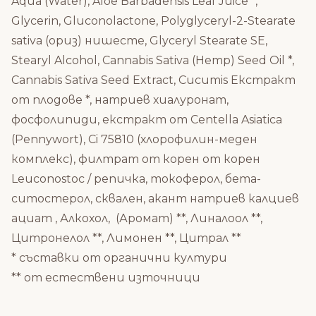
Aqua (Water), Aloe Barbadensis Leaf Juice *,
Glycerin, Gluconolactone, Polyglyceryl-2-Stearate
sativa (ориз) нишесте, Glyceryl Stearate SE,
Stearyl Alcohol, Cannabis Sativa (Hemp) Seed Oil *,
Cannabis Sativa Seed Extract, Cucumis Екстракт
от плодове *, натриев хиалуронат,
фосфолипиди, екстракт от Centella Asiatica
(Pennywort), Ci 75810 (хлорофилин-меден
комплекс), филтрат от корен от корен
Leuconostoc / репичка, токоферол, бета-
ситостерол, сквален, акант натриев калциев
ациат , Алкохол, (Аромат) **, Линалоол **,
Цитронелол **, Лимонен **, Цитрал **
* съставки от органични култури
** от естествени източници