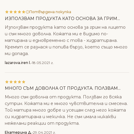
Потвърдена покупка
ИЗПОЛЗВАМ ПРОДУКТА КАТО ОСНОВА ЗА ГРИМ...
Използвам продукта като основа за грим на лицето
и съм много доволна. Кожата ми е видимо по-
матирана и едновременно с това - хидратирана.
Кремът се разнася и попива бързо, което също много
ми допада.
lazarova.iren l.
•
18.05.2021 г.
МНОГО СЪМ ДОВОЛНА ОТ ПРОДУКТА. ПОЛЗВАМ...
Много съм доволна от продукта. Ползвам го всяка
сутрин. Кожата ми е много чувствителна и смесена.
Той матира много добре и усещам след него кожата
си хидратирана и мекичка. Не съм имала никакви
нежелани реакции от продукта.
Екатерина Д.
•
29.04.2021 г.