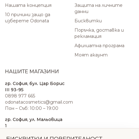
Нашата концепция
Защита на личните
данни
10 причини защо да
изберете Odonata
Бисквитки
Поръчка, доставка и
рекламация
Афилиатна програма
Моят акаунт
НАШИТЕ МАГАЗИНИ
гр. София, бул. Цар Борис
III 93-95
0898 977 665
odonatacosmetics@gmail.com
Пон – Съб: 10:00 – 19:00
гр. София, ул. Мальовица
1
0876 185 022
sales@odonatacosmetics.com