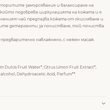
упоритите замърсявания и балансиране на
 който подобрява циркулацията на кожата и я
еленият чай предпазва кожата от окисляване и
тните детергенти за почистване, той почиства
предварително навлажнено, с нежен масаж.
 Dulcis Fruit Water*, Citrus Limon Fruit Extract*,
 alcohol, Dehydroacetic Acid, Parfum**.