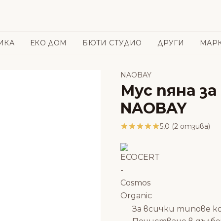
ИКА
ЕКО ДОМ
БЮТИ СТУДИО
ДРУГИ
МАР
NAOBAY
Мус пяна за
NAOBAY
5,0 (2 отзива)
За всички типове к