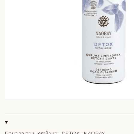
Пяна за почистване - DETOX - NAOBAY