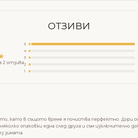
ОТЗИВИ
5
4
3
а 2 отзива
2
1
ето, като в същото време я почиства перфектно. Дори о
м няколко опаковки една след друга и съм изключително до
ез зимата.