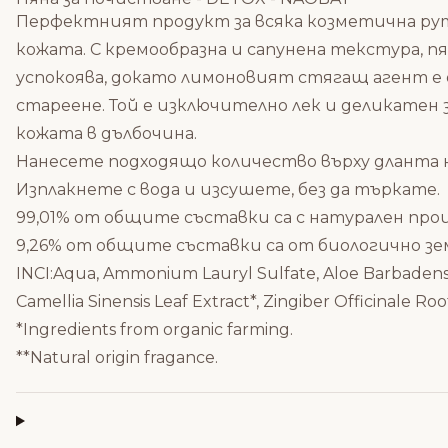
Перфектният продукт за всяка козметична рут
кожата. С кремообразна и сапунена текстура, 
успокоява, докато лимоновият стягащ агент е 
стареене. Той е изключително лек и деликатен
кожата в дълбочина.
Нанесете подходящо количество върху дланта н
Изплакнете с вода и изсушете, без да търкате.
99,01% от общите съставки са с натурален прои
9,26% от общите съставки са от биологично зе
INCI:Aqua, Ammonium Lauryl Sulfate, Aloe Barbadensis L
Camellia Sinensis Leaf Extract*, Zingiber Officinale R
*Ingredients from organic farming.
**Natural origin fragance.