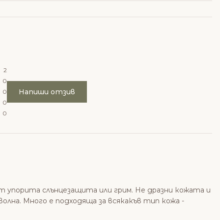
2
0
Напиши отзив
0
0
0
т упорита слънцезащита или грим. Не дразни кожата и
волна. Много е подходяща за всякакъв тип кожа -