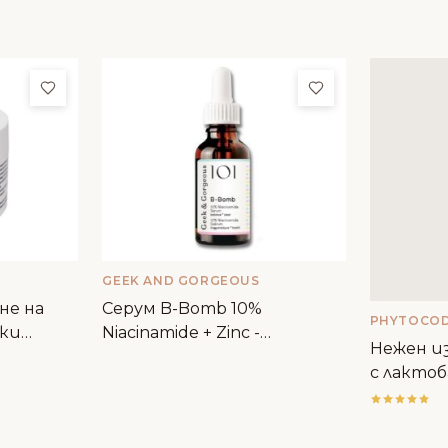
Добави в любими
Добави в люби
GEEK AND GORGEOUS
не на
Серум B-Bomb 10%
PHYTOCO
ски
Niacinamide + Zinc -
Нежен из
 Toscana
Geek&Gorgeous
с лактоб