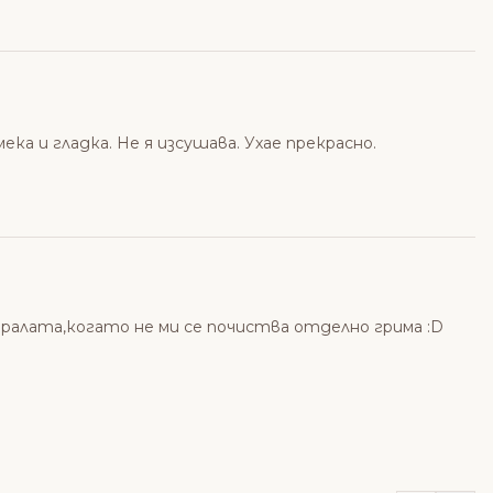
 и гладка. Не я изсушава. Ухае прекрасно.
иралата,когато не ми се почиства отделно грима :D