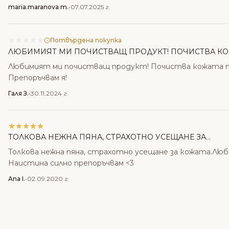
maria.maranova m.
•
07.07.2025 г.
Потвърдена покупка
ЛЮБИМИЯТ МИ ПОЧИСТВАЩ ПРОДУКТ! ПОЧИСТВА КОЖ
Любимият ми почистващ продукт! Почиства кожата прек
Препоръчвам я!
Галя З.
•
30.11.2024 г.
ТОЛКОВА НЕЖНА ПЯНА, СТРАХОТНО УСЕЩАНЕ ЗА...
Толкова нежна пяна, страхотно усещане за кожата.Люби
Наистина силно препоръчвам <3
Ana I.
•
02.09.2020 г.