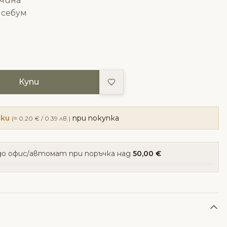
очина
 себум
Добави в любими
Купи
чки
при покупка
(≈ 0.20 € / 0.39 лв.)
о офис/автомат при поръчка над
50,00 €