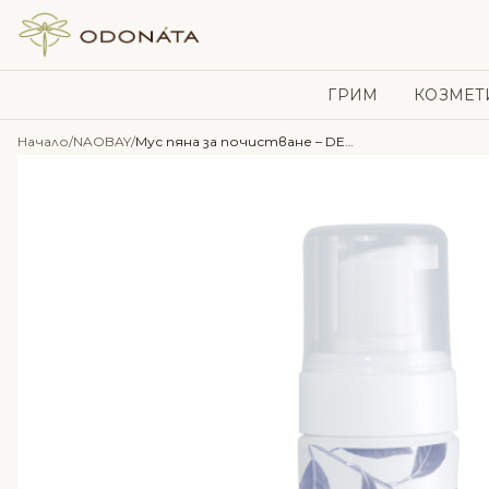
Skip to content
ГРИМ
КОЗМЕТ
Начало
/
NAOBAY
/
Мус пяна за почистване – DETOX – NAOBAY