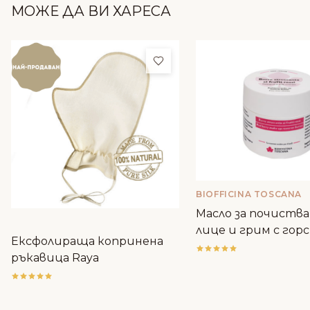
МОЖЕ ДА ВИ ХАРЕСА
Добави в любими
BIOFFICINA TOSCANA
Масло за почиства
лице и грим с гор
Ексфолираща копринена
плодове - Biofficina
ръкавица Raya