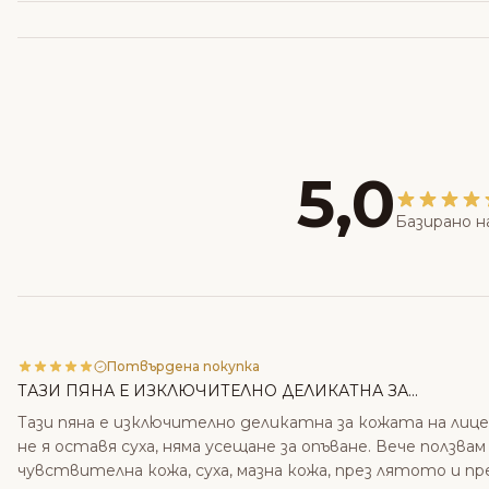
5,0
Базирано н
Потвърдена покупка
ТАЗИ ПЯНА Е ИЗКЛЮЧИТЕЛНО ДЕЛИКАТНА ЗА...
Тази пяна е изключително деликатна за кожата на лиц
не я оставя суха, няма усещане за опъване. Вече ползва
чувствителна кожа, суха, мазна кожа, през лятото и пр