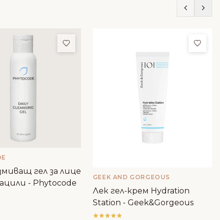
ми
Добави в любими
Доба
DE
миващ гел за лице
GEEK AND GORGEOUS
ацили - Phytocode
Лек гел-крем Hydration
Station - Geek&Gorgeous