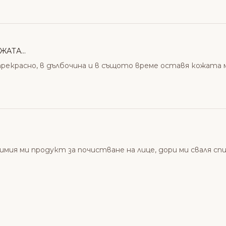
АТА...
расно, в дълбочина и в същото време оставя кожата мека
мия ми продукт за почистване на лице, дори ми сваля сп