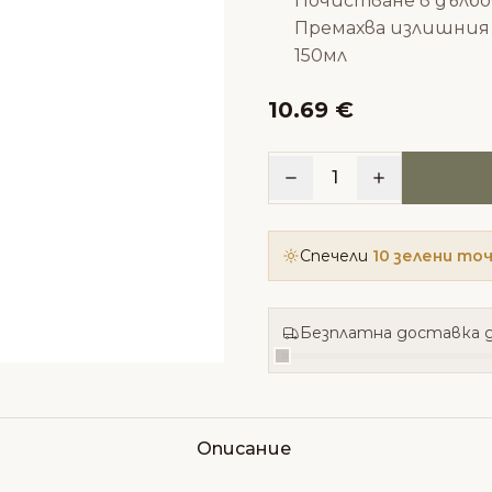
Почистване в дълб
Премахва излишния
150мл
10.69 €
1
Спечели
10 зелени то
Безплатна доставка д
Описание