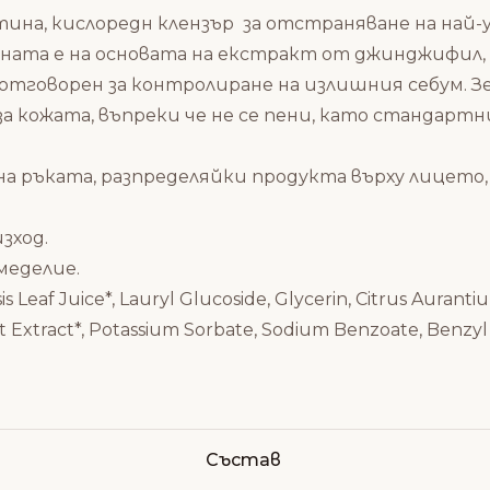
ина, кислоредн клензър за отстраняване на най-
пяната е на основата на екстракт от джинджифил,
отговорен за контролиране на излишния себум. З
 за кожата, въпреки че не се пени, като стандар
а ръката, разпределяйки продукта върху лицето, 
зход.
меделие.
eaf Juice*, Lauryl Glucoside, Glycerin, Citrus Aurantium
oot Extract*, Potassium Sorbate, Sodium Benzoate, Benzyl
Състав