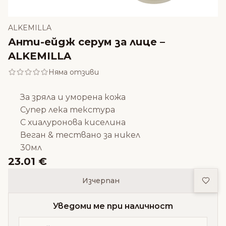
ALKEMILLA
Анти-ейдж серум за лице –
ALKEMILLA
Няма отзиви
За зряла и уморена кожа
Супер лека текстура
С хиалуронова киселина
Веган & тествано за никел
30мл
23.01 €
Доба
Изчерпан
Уведоми ме при наличност