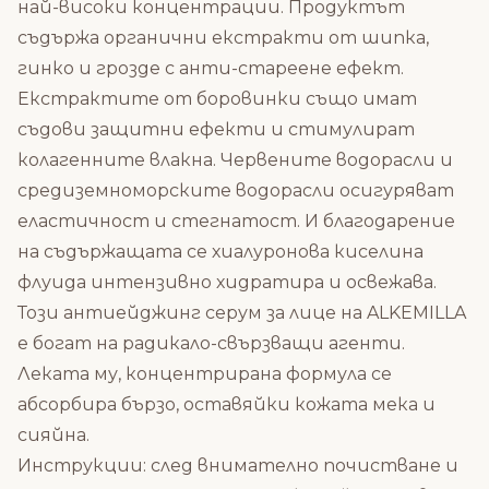
най-високи концентрации. Продуктът
съдържа органични екстракти от шипка,
гинко и грозде с анти-стареене ефект.
Екстрактите от боровинки също имат
съдови защитни ефекти и стимулират
колагенните влакна.
Червените водорасли
и
средиземноморските водорасли осигуряват
еластичност и стегнатост. И благодарение
на съдържащата се хиалуронова киселина
флуида интензивно хидратира и освежава.
Този антиейджинг серум за лице на
ALKEMILLA
е богат на радикало-свързващи агенти.
Леката му, концентрирана формула се
абсорбира бързо, оставяйки кожата мека и
сияйна.
Инструкции: след внимателно почистване и