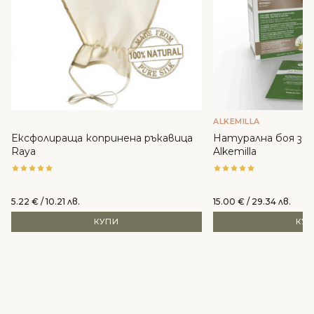
ALKEMILLA
Ексфолираща копринена ръкавица
Натурална боя за к
Raya
Alkemilla
5.22
€
/ 10.21 лв.
15.00
€
/ 29.34 лв.
КУПИ
КУ