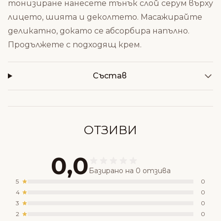
тонизиране нанесете тънък слой серум върху
лицето, шията и деколтето. Масажирайте
деликатно, докато се абсорбира напълно.
Продължете с подходящ крем.
Състав
ОТЗИВИ
0,0
Базирано на 0 отзива
5
0
4
0
3
0
2
0