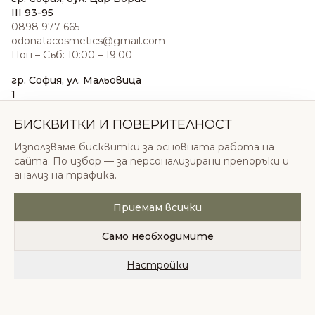
III 93-95
0898 977 665
odonatacosmetics@gmail.com
Пон – Съб: 10:00 – 19:00
гр. София, ул. Мальовица
1
0876 185 022
sales@odonatacosmetics.com
БИСКВИТКИ И ПОВЕРИТЕЛНОСТ
Пон – Съб: 10:00 – 19:30;
Използваме бисквитки за основната работа на
Нед: 11:00 – 18:00
сайта. По избор — за персонализирани препоръки и
анализ на трафика.
Приемам всички
© 2026 Одоната Козметикс ООД. Всички права
запазени.
Само необходимите
Политика за поверителност
Общи условия
Бисквитки
Настройки
Начало
Категории
Любими
Количка
Профил