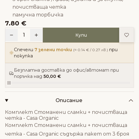
почистваща четка
памучна торбичка
7.80 €
Доба
1
Купи
Спечели
7 зелени точки
при
(≈ 0.14 € / 0.27 лв.)
покупка
Безплатна доставка до офис/автомат при
поръчка над
50,00 €
Описание
Комплект Стоманени сламки + почистваща
четка - Casa Organic
Комплект Стоманени сламки + почистваща
четка - Casa Organic съдържа пакет от 3 броя