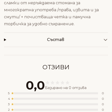
сламки от неръждаема стомана за
многократна употреба /права, извита и за
смути/ + почистваща четка и памучна
торбичка за удобно съхранение.
Състав
ОТЗИВИ
0,0
Базирано на 0 отзива
5
0
4
0
3
0
2
0