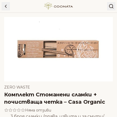
Skip to content
ZERO WASTE
Комплект Стоманени сламки +
почистваща четка – Casa Organic
Няма отзиви
3 броя сламки /права, извита и за смути/