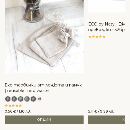
ECO by Naty - Еже
превръзки - 32бр
Еко торбички от лен,юта и памук
| reusable, zero waste
+8
0.56
€
/ 1.10 лв.
5.11
€
/ 9.99 лв.
ОПЦИИ
КУ