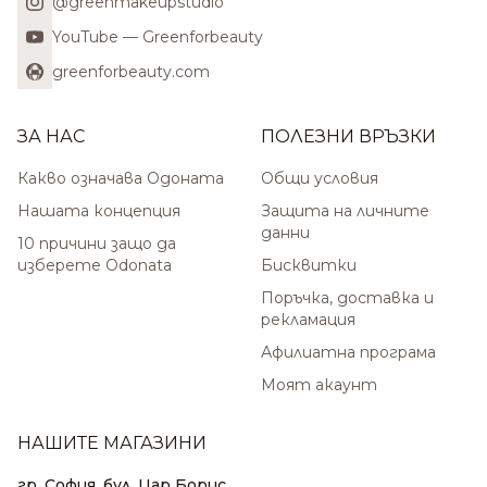
@greenmakeupstudio
YouTube — Greenforbeauty
greenforbeauty.com
ЗА НАС
ПОЛЕЗНИ ВРЪЗКИ
Какво означава Одоната
Общи условия
Нашата концепция
Защита на личните
данни
10 причини защо да
изберете Odonata
Бисквитки
Поръчка, доставка и
рекламация
Афилиатна програма
Моят акаунт
НАШИТЕ МАГАЗИНИ
гр. София, бул. Цар Борис