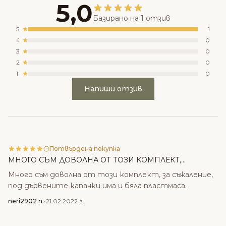
5,0
Базирано на 1 отзив
5
1
4
0
3
0
2
0
1
0
Напиши отзив
Потвърдена покупка
МНОГО СЪМ ДОВОЛНА ОТ ТОЗИ КОМПЛЕКТ,...
Много съм доволна от този комплект, за съжаление,
под дървените капачки има и бяла пластмаса.
neri2902 n.
•
21.02.2022 г.