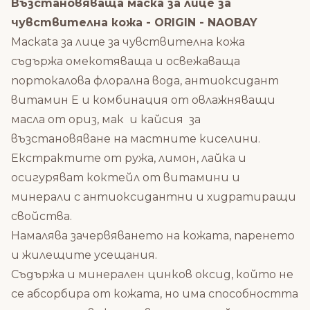
Възстановяваща маска за лице за
чувствителна кожа - ORIGIN - NAOBAY
Маскаta за лице за чувствителна кожа
съдържа омекотяваща и освежаваща
портокалова флорална вода, антиоксидант
витамин Е и комбинация от овлажняващи
масла от ориз, мак и кайсия за
възстановяване на мастните киселини.
Екстрактите от ружа, лимон, лайка и
осигуряват коктейл от витамини и
минерали с антиоксидантни и хидратиращи
свойства.
Намалява зачервяването на кожата, паренето
и жилещите усещания.
Съдържа и минерален цинков оксид, който не
се абсорбира от кожата, но има способността