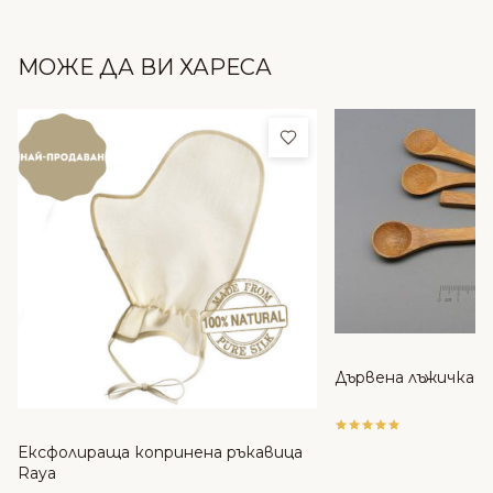
МОЖЕ ДА ВИ ХАРЕСА
Добави в любими
Дървена лъжичка
Ексфолираща копринена ръкавица
Raya