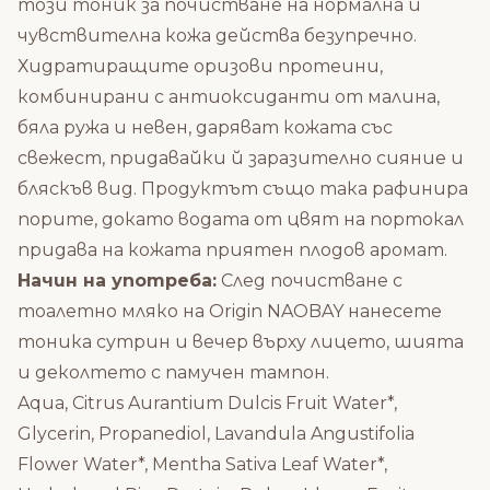
този тоник за почистване на нормална и
чувствителна кожа действа безупречно.
Хидратиращите оризови протеини,
комбинирани с антиоксиданти от малина,
бяла ружа и невен, даряват кожата със
свежест, придавайки й заразително сияние и
бляскъв вид. Продуктът също така рафинира
порите, докато водата от цвят на портокал
придава на кожата приятен плодов аромат.
Начин на употреба:
След почистване с
тоалетно мляко на Origin NAOBAY нанесете
тоника сутрин и вечер върху лицето, шията
и деколтето с памучен тампон.
Aqua, Citrus Aurantium Dulcis Fruit Water*,
Glycerin, Propanediol, Lavandula Angustifolia
Flower Water*, Mentha Sativa Leaf Water*,