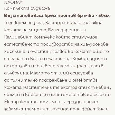
NAOBAY
Комплекта съдържа:
Възстановяващ крем против бръчки - 50мл
Този крем подхранва, хидратира и заглажда
кожата на лицето. Благодарение на
Калциевият комплекс който стимулира
естественото производство на хиалуронова
киселина и еластин, правейки кожата още по-
стегната свежа и еластична. Комбинацията
от оризово и тиквено масло хидратират в
дълбочина. Маслото от ший осигурява
допълнително подхранване и омекотява
кожата. Растителните екстракти от невен ,
ябълки и виолетки имат омекотяващ ефект.
Екстрактите от лимон и грозде носят
забележително антиоксидантно действие и