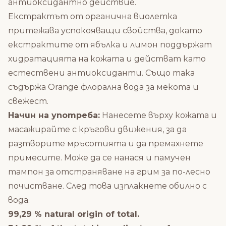
антиоксидантно действие.
Екстрактът от органична виолетка
притежава успокояващи свойства, докато
екстрактите от ябълка и лимон поддържат
хидратацията на кожата и действат като
естествени антиоксиданти. Също така
съдържа Orange флорална вода за мекота и
свежест.
Начин на употреба:
Нанесете върху кожата и
масажирайте с кръгови движения, за да
разтворите мръсотията и да премахнете
примесите. Може да се нанася и памучен
тампон за отстраняване на грим за по-лесно
почистване. След това изплакнете обилно с
вода.
99,29 % natural origin of total.