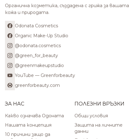
Органична козметика, създадена с грижа за вашата
кожа и природата.
Odonata Cosmetics
Organic Make-Up Studio
@odonata.cosmetics
@green_for_beauty
@greenmakeupstudio
YouTube — Greenforbeauty
greenforbeauty.com
ЗА НАС
ПОЛЕЗНИ ВРЪЗКИ
Какво означава Одоната
Общи условия
Нашата концепция
Защита на личните
данни
10 причини защо да