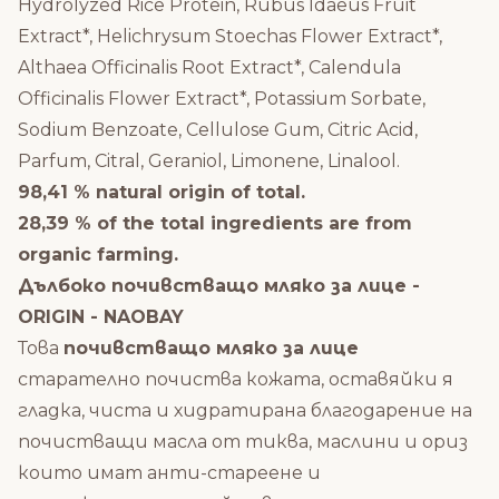
Hydrolyzed Rice Protein, Rubus Idaeus Fruit
Extract*, Helichrysum Stoechas Flower Extract*,
Althaea Officinalis Root Extract*, Calendula
Officinalis Flower Extract*, Potassium Sorbate,
Sodium Benzoate, Cellulose Gum, Citric Acid,
Parfum, Citral, Geraniol, Limonene, Linalool.
98,41 % natural origin of total.
28,39 % of the total ingredients are from
organic farming.
Дълбоко почивстващо мляко за лице -
ORIGIN - NAOBAY
Това
почивстващо мляко за лице
старателно почиства кожата, оставяйки я
гладка, чиста и хидратирана благодарение на
почистващи масла от тиква, маслини и ориз
които имат анти-стареене и