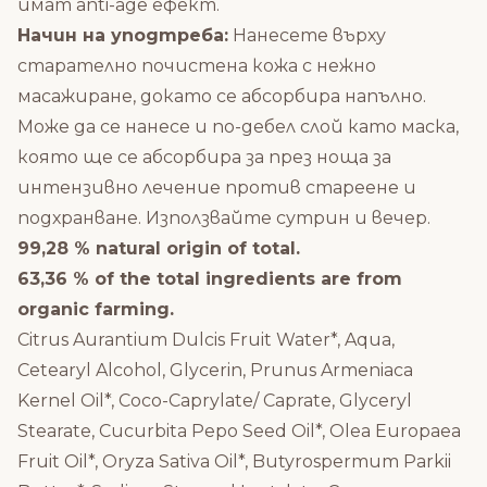
имат anti-age ефект.
Начин на уподтреба:
Нанесете върху
старателно почистена кожа с нежно
масажиране, докато се абсорбира напълно.
Може да се нанесе и по-дебел слой като маска,
която ще се абсорбира за през ноща за
интензивно лечение против стареене и
подхранване.
Използвайте сутрин и вечер.
99,28 % natural origin of total.
63,36 % of the total ingredients are from
organic farming.
Citrus Aurantium Dulcis Fruit Water*, Aqua,
Cetearyl Alcohol, Glycerin, Prunus Armeniaca
Kernel Oil*, Coco-Caprylate/ Caprate, Glyceryl
Stearate, Cucurbita Pepo Seed Oil*, Olea Europaea
Fruit Oil*, Oryza Sativa Oil*, Butyrospermum Parkii