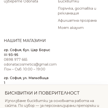
изберете Odonata
Бисквитки
Поръчка, доставка и
рекламация
Афилиатна програма
Моят акаунт
НАШИТЕ МАГАЗИНИ
гр. София, бул. Цар Борис
III 93-95
0898 977 665
odonatacosmetics@gmail.com
Пон – Съб: 10:00 – 19:00
гр. София, ул. Мальовица
1
0876 185 022
sales@odonatacosmetics.com
БИСКВИТКИ И ПОВЕРИТЕЛНОСТ
Пон – Съб: 10:00 – 19:30;
Използваме бисквитки за основната работа на
Нед: 11:00 – 18:00
сайта. По избор — за персонализирани препоръки и