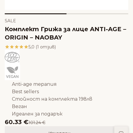
SALE
Комплект Грижа за лице ANTI-AGE –
ORIGIN – NAOBAY
5,0 (1 отзив)
Anti-age терапия
Best sellers
Стойност на комплекта 198лв
Веган
Идеален за подарък
60.33 €
101.24 €
Доба