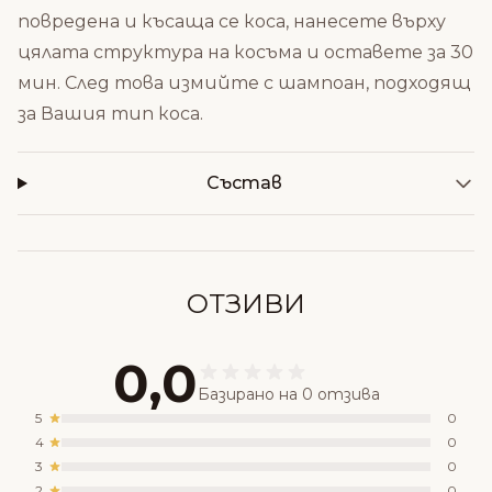
повредена и късаща се коса, нанесете върху
цялата структура на косъма и оставете за 30
мин. След това измийте с шампоан, подходящ
за Вашия тип коса.
Състав
ОТЗИВИ
0,0
Базирано на 0 отзива
5
0
4
0
3
0
2
0