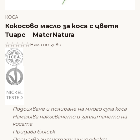
КОСА
Кокосово масло за коса с цветя
Тиаре – MaterNatura
Няма отзиви
Подсилване и полиране на много суха коса
Намалява накъсването и заплитането на
косата
Придава блясък
Премахва антистатичния ефект