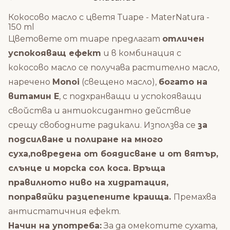
Кокосово масло с цветя Тиаре - MaterNatura -
150 ml
Цветовете от тиаре предлагат
отличен
успокояващ ефект
и в комбинация с
кокосово масло се получава растително масло,
наречено
Monoi
(свещено масло),
богато на
витамин Е
, с подхранващи и успокояващи
свойства и антиоксидантно действие
срещу свободните радикали. Използва се
за
подсилване и полиране на много
суха,повредена от боядисване и от вятър,
слънце и морска сол коса. Връща
правилното ниво на хидратация,
поправяйки разцепените краища.
Премахва
антистатичния ефект.
Начин на употреба:
За да омекотите сухата,