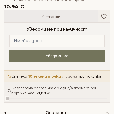
10.94 €
Доба
Изчерпан
Уведоми ме при наличност
Уведоми ме
Спечели
10 зелени точки
при покупка
(≈ 0.20 €)
Безплатна доставка до офис/автомат при
поръчка над
50,00 €
Описание