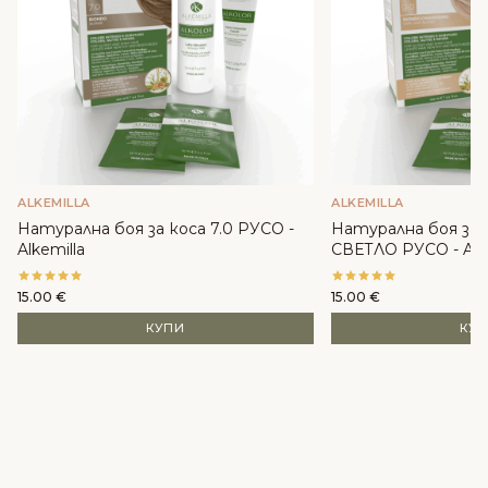
ALKEMILLA
ALKEMILLA
Натурална боя за коса 7.0 РУСО -
Натурална боя за 
Alkemilla
СВЕТЛО РУСО - Alke
15.00
€
15.00
€
КУПИ
КУ