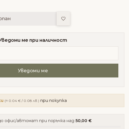
Добави в любими
рпан
Уведоми ме при наличност
ки
при покупка
(≈ 0.04 € / 0.08 лв.)
о офис/автомат при поръчка над
50,00 €