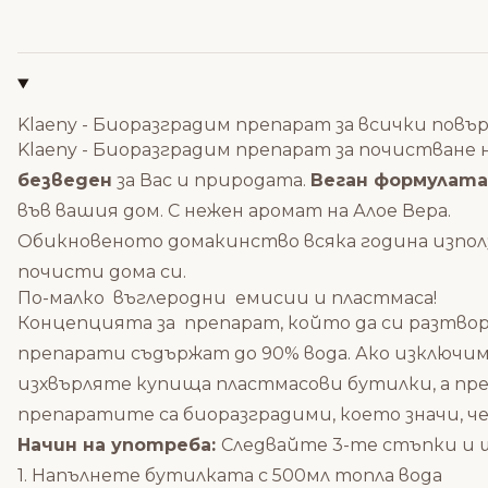
Klaeny - Биоразградим препарат за всички повъ
Klaeny - Биоразградим препарат за почистване
безведен
за Вас и природата.
Веган формулата
във вашия дом. С нежен аромат на Алое Вера.
Обикновеното домакинство всяка година използ
почисти дома си.
По-малко въглеродни емисии и пластмаса!
Концепцията за препарат, който да си разтв
препарати съдържат до 90% вода. Ако изключи
изхвърляте купища пластмасови бутилки, а пре
препаратите са биоразградими, което значи, ч
Начин на употреба:
Следвайте 3-те стъпки и 
1. Напълнете бутилката с 500мл топла вода