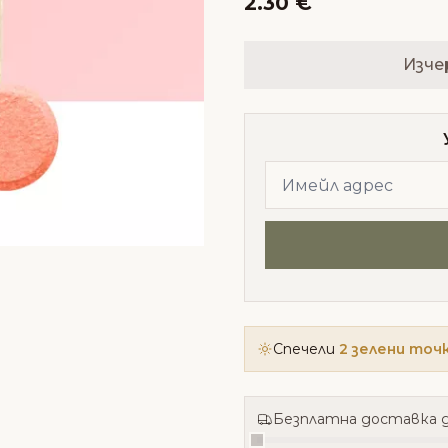
2.30 €
Изче
Спечели
2 зелени точ
Безплатна доставка д