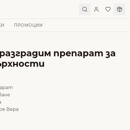
КИ
ПРОМОЦИИ
оразградим препарат за
ърхности
парат
ване
а
ое Вера