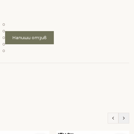
0
0
Напиши отзив
0
0
0