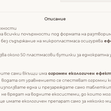
Описание
рхности
 на всички почърхности под формата на разтвори
без съдържание на микропластмаса осигурява
еф
ва около 50 пластмасови бутилки за еднократна у
орите сами вкъщи има
огромен екологичен ефек
м водата от уравнението се спестяват огромни 
използвате една и презареждате само таблетките
е не врядат на водните екосистеми, до които мог
ще имате екологичен препарат само за няколко м