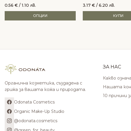
0.56
€
/ 1.10 лв.
3.17
€
/ 6.20 лв.
ОПЦИИ
КУПИ
ЗА НАС
Какво означ
Органична козметика, създадена с
Нашата кон
грижа за вашата кожа и природата.
10 причини 
Odonata Cosmetics
Organic Make-Up Studio
@odonata.cosmetics
@green_for_beauty