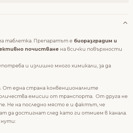
ма таблетка. Препаратът е
биоразградим и
ективно почистване
на всички повърхности
потреба и излишно много химикали, за да
т
. От една страна конвенционалните
количества емисии от транспорта. От друга не
. Не на последно място е и фактът, че
ат да достигнат след като ги отмием в канала.
инути: