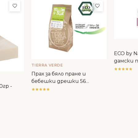
Добави в любими
Добави в люби
ECO by N
дамски п
TIERRA VERDE
Прах за бяло пране и
бебешки дрешки 56
0гр -
пранета - Tierra Verde