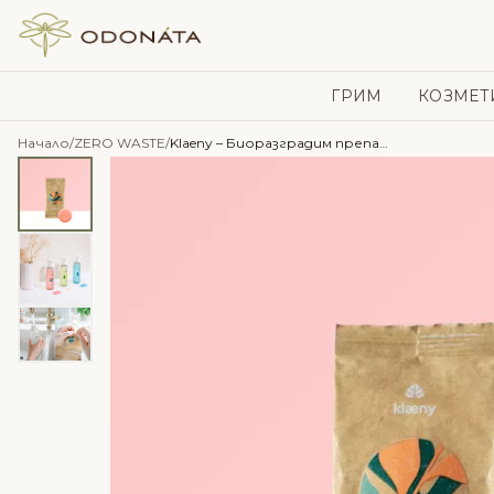
Skip to content
ГРИМ
КОЗМЕТ
Начало
/
ZERO WASTE
/
Klaeny – Биоразградим препарат за всички повърхности