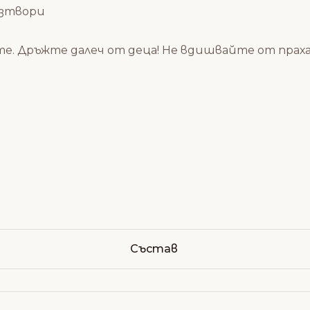
азтвори
те. Дръжте далеч от деца! Не вдишвайте от праха
Състав