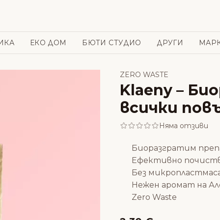
ИКА
ЕКО ДОМ
БЮТИ СТУДИО
ДРУГИ
МАР
ZERO WASTE
Klaeny – Би
всички пов
Няма отзиви
Биоразгратим пре
Ефективно почист
Без микропластмас
Нежен аромат на Ал
Zero Waste