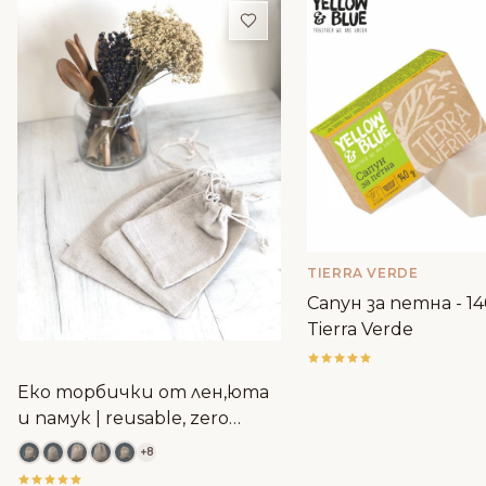
Добави в любими
TIERRA VERDE
Сапун за петна - 14
Tierra Verde
Еко торбички от лен,юта
и памук | reusable, zero
waste
+8