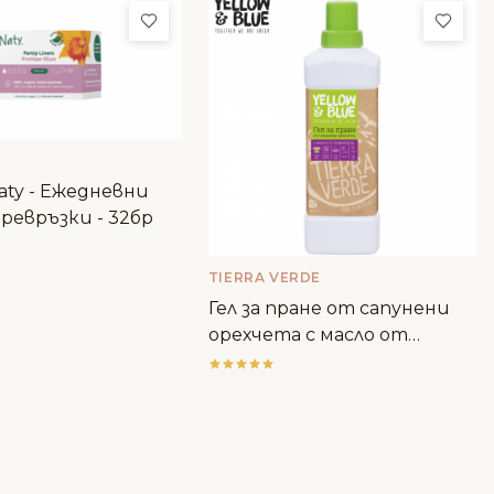
ми
Добави в любими
Доба
aty - Ежедневни
ревръзки - 32бр
TIERRA VERDE
Гел за пране от сапунени
орехчета с масло от
лавандула - Tierra Verde