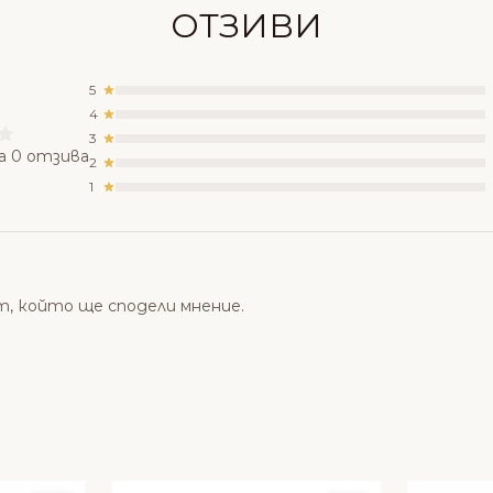
ОТЗИВИ
5
4
3
а 0 отзива
2
1
т, който ще сподели мнение.