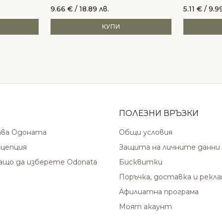
9.66
€
/ 18.89 лв.
5.11
€
/ 9.99
КУПИ
ПОЛЕЗНИ ВРЪЗКИ
ава Одоната
Общи условия
цепция
Защита на личните данни
защо да изберете Odonata
Бисквитки
Поръчка, доставка и рекл
Афилиатна програма
Моят акаунт