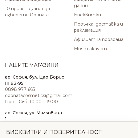
данни
10 причини защо да
изберете Odonata
Бисквитки
Поръчка, доставка и
рекламация
Афилиатна програма
Моят акаунт
НАШИТЕ МАГАЗИНИ
гр. София, бул. Цар Борис
III 93-95
0898 977 665
odonatacosmetics@gmail.com
Пон – Съб: 10:00 – 19:00
гр. София, ул. Мальовица
1
0876 185 022
sales@odonatacosmetics.com
БИСКВИТКИ И ПОВЕРИТЕЛНОСТ
Пон – Съб: 10:00 – 19:30;