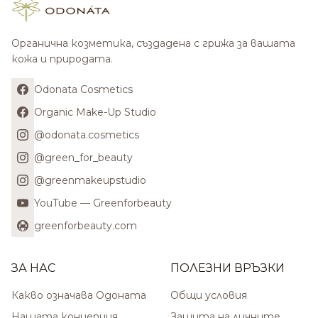
Органична козметика, създадена с грижа за вашата
кожа и природата.
Odonata Cosmetics
Organic Make-Up Studio
@odonata.cosmetics
@green_for_beauty
@greenmakeupstudio
YouTube — Greenforbeauty
greenforbeauty.com
ЗА НАС
ПОЛЕЗНИ ВРЪЗКИ
Какво означава Одоната
Общи условия
Нашата концепция
Защита на личните