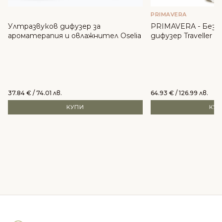
PRIMAVERA
Ултразвуков дифузер за
PRIMAVERA - Безж
ароматерапия и овлажнител Oselia
дифузер Traveller
37.84
€
/ 74.01 лв.
64.93
€
/ 126.99 лв.
КУПИ
КУ