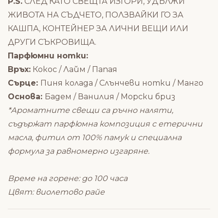
P.S.
СЛЕД КАТО СВЕЩТА ИЗГОРИ, УДЪЛЖИ
ЖИВОТА НА СЪДЧЕТО, ПОЛЗВАЙКИ ГО ЗА
КАШПА, КОНТЕЙНЕР ЗА ЛИЧНИ ВЕЩИ ИЛИ
ДРУГИ СЪКРОВИЩА.
Парфюмни нотки:
Връх:
Кокос / Лайм / Папая
Сърце:
Пиня колада / Слънчеви нотки / Манго
Основа:
Бадем / Ванилия / Морски бриз
*Ароматните свещи са ръчно наляти,
съдържат парфюмна композиция с етерични
масла, фитил от 100% памук и специална
формула за равномерно изгаряне.
Време на горене: до 100 часа
Цвят: виолетово райе