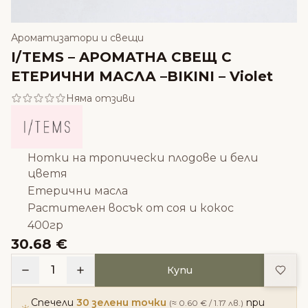
Ароматизатори и свещи
I/TEMS – AРОМАТНА СВЕЩ С
ЕТЕРИЧНИ МАСЛА –BIKINI – Violet
Няма отзиви
Нотки на тропически плодове и бели
цветя
Етерични масла
Растителен восък от соя и кокос
400гр
30.68 €
Доба
1
Купи
Спечели
30 зелени точки
при
(≈ 0.60 € / 1.17 лв.)