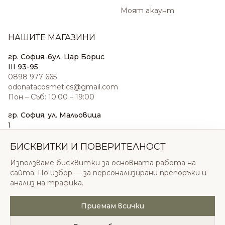
Моят акаунт
НАШИТЕ МАГАЗИНИ
гр. София, бул. Цар Борис
III 93-95
0898 977 665
odonatacosmetics@gmail.com
Пон – Съб: 10:00 – 19:00
гр. София, ул. Мальовица
1
0876 185 022
sales@odonatacosmetics.com
БИСКВИТКИ И ПОВЕРИТЕЛНОСТ
Пон – Съб: 10:00 – 19:30;
Използваме бисквитки за основната работа на
Нед: 11:00 – 18:00
сайта. По избор — за персонализирани препоръки и
анализ на трафика.
Приемам всички
© 2026 Одоната Козметикс ООД. Всички права
запазени.