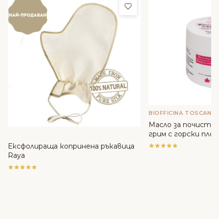
Добави в любими
BIOFFICINA TOSCANA
Масло за почиства
грим с горски плодо
Toscana
Ексфолираща копринена ръкавица
Raya