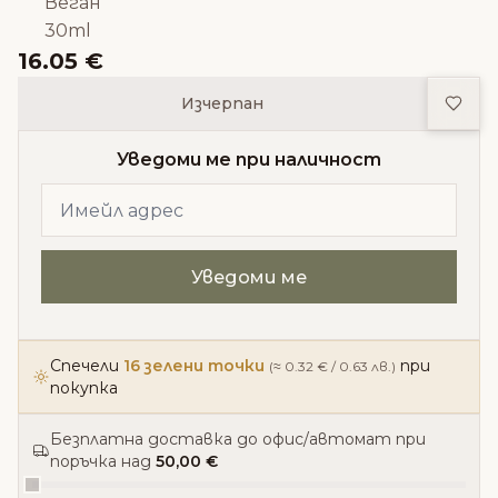
Веган
30ml
16.05 €
Доба
Изчерпан
Уведоми ме при наличност
Спечели
16 зелени точки
при
(≈ 0.32 € / 0.63 лв.)
покупка
Безплатна доставка до офис/автомат при
поръчка над
50,00 €