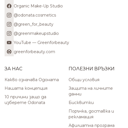
Organic Make-Up Studio
@odonata.cosmetics
@green_for_beauty
@greenmakeupstudio
YouTube — Greenforbeauty
greenforbeauty.com
ЗА НАС
ПОЛЕЗНИ ВРЪЗКИ
Какво означава Одоната
Общи условия
Нашата концепция
Защита на личните
данни
10 причини защо да
изберете Odonata
Бисквитки
Поръчка, доставка и
рекламация
Афилиатна програма