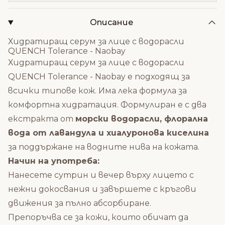
Описание
Хидратиращ серум за лице с водорасли
QUENCH Tolerance - Naobay
Хидратиращ серум за лице с водорасли
QUENCH Tolerance - Naobay е подходящ за
всички типове кож. Има лека формула за
комфортна хидратация. Формулиран е с два
екстракта от
морски водорасли, флорална
вода от лавандула и хиалуронова киселина
за поддържане на водните нива на кожата.
Начин на употреба:
Нанесете сутрин и вечер върху лицето с
нежни докосвания и завършете с кръгови
движения за пълно абсорбиране.
Препоръчва се за кожи, които обичат да