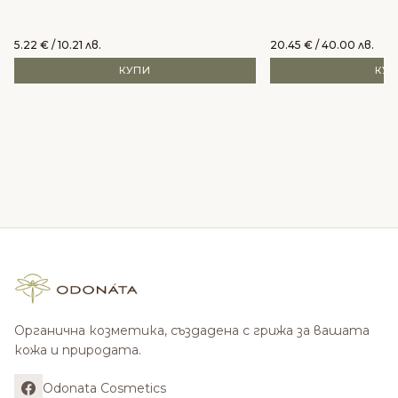
5.22
€
/ 10.21 лв.
20.45
€
/ 40.00 лв.
КУПИ
КУ
Органична козметика, създадена с грижа за вашата
кожа и природата.
Odonata Cosmetics