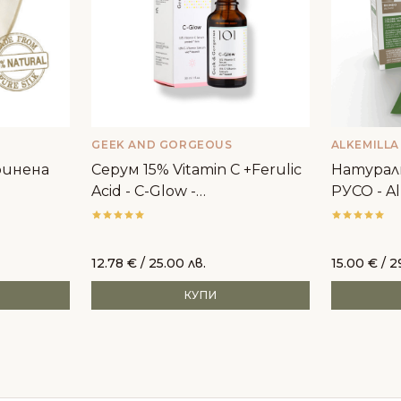
GEEK AND GORGEOUS
ALKEMILLA
ринена
Серум 15% Vitamin C +Ferulic
Натуралн
Acid - C-Glow -
РУСО - Al
Geek&Gorgeous
12.78
€
/ 25.00 лв.
15.00
€
/ 2
КУПИ