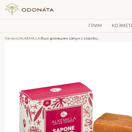
Skip to content
ГРИМ
КОЗМЕТ
Начало
/
ALKEMILLA
/
Био домашен сапун с горски плодове против бръчки – Alkemilla