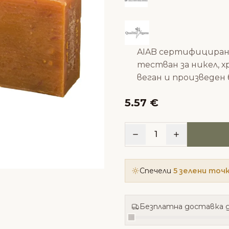
AIAB сертифицира
тестван за никел, х
веган и произведе
5.57 €
1
Спечели
5 зелени точ
Безплатна доставка д