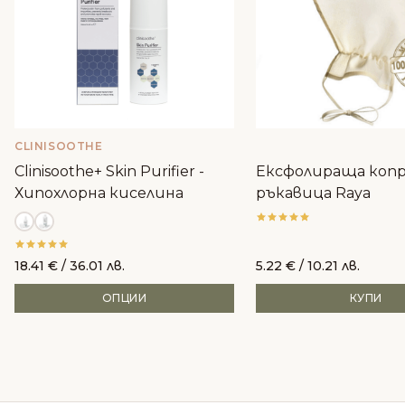
CLINISOOTHE
Clinisoothe+ Skin Purifier -
Ексфолираща коп
Хипохлорна киселина
ръкавица Raya
18.41
€
/ 36.01 лв.
5.22
€
/ 10.21 лв.
ОПЦИИ
КУПИ