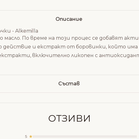
Описание
ки - Alkemilla
ово масло. По време на този процес се добавят ак
но действие и екстракт от боровинки, който им
екстракти, включително ликопен с антиоксидан
Състав
ОТЗИВИ
5