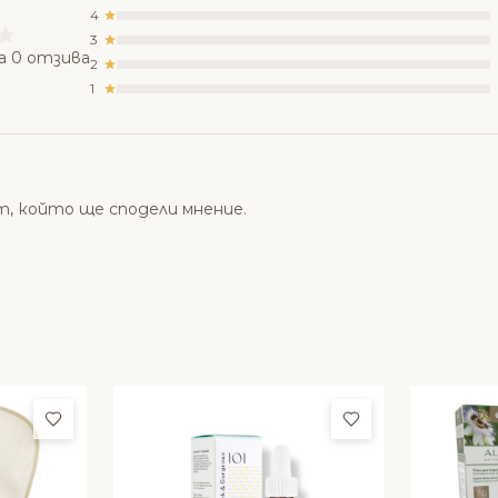
4
3
а 0 отзива
2
1
т, който ще сподели мнение.
Добави в любими
Добави в люби