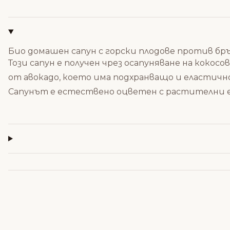
Био домашен сапун с горски плодове против бръч
Този сапун е получен чрез осапуняване на кокос
от авокадо, което има подхранващо и еластич
Сапунът е естествено оцветен с растителни 