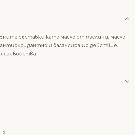
тивните съставки като,масло от маслини, масло
а антиоксидантно и балансиращо действие.
тни свойства.
0