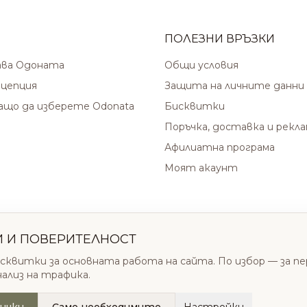
ПОЛЕЗНИ ВРЪЗКИ
ава Одоната
Общи условия
цепция
Защита на личните данни
защо да изберете Odonata
Бисквитки
Поръчка, доставка и рекл
Афилиатна програма
Моят акаунт
И И ПОВЕРИТЕЛНОСТ
сквитки за основната работа на сайта. По избор — за п
нализ на трафика.