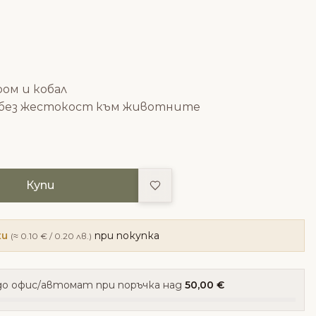
н
ром и кобал
н без жестокост към животните
Добави в любими
Купи
ки
при покупка
(≈ 0.10 € / 0.20 лв.)
о офис/автомат при поръчка над
50,00 €