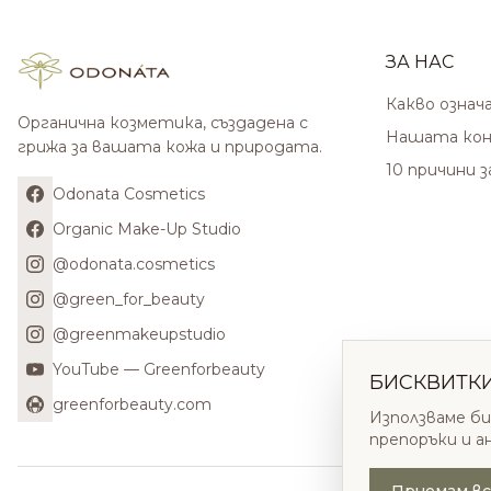
ЗА НАС
Какво означ
Органична козметика, създадена с
Нашата кон
грижа за вашата кожа и природата.
10 причини 
Odonata Cosmetics
Organic Make-Up Studio
@odonata.cosmetics
@green_for_beauty
@greenmakeupstudio
YouTube — Greenforbeauty
БИСКВИТК
greenforbeauty.com
Използваме би
препоръки и а