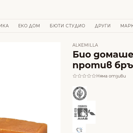
ИКА
ЕКО ДОМ
БЮТИ СТУДИО
ДРУГИ
МАР
ALKEMILLA
Био домашен
против бръч
Няма отзиви