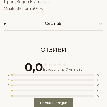
Произведен в Италия.
Опаковка от 30мл.
Състав
ОТЗИВИ
0,0
Базирано на 0 отзива
5
0
4
0
3
0
2
0
1
0
Напиши отзив