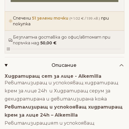
Спечели
51 зелени точки
при
(≈ 1.02 € / 1.99 лв.)
покупка
Безплатна доставка до офис/автомат при
поръчка над
50,00 €
Описание
Хидратиращ сет за лице - Alkemilla
Ревитализиращ и успокояващ хидратиращ
крем за лице 24h и Хидратиращ серум за
дехидратирана и девитализирана кожа
Ревитализиращ и успокояващ хидратиращ
крем за лице 24h – Alkemilla
Ревитализиращият и успокояващ