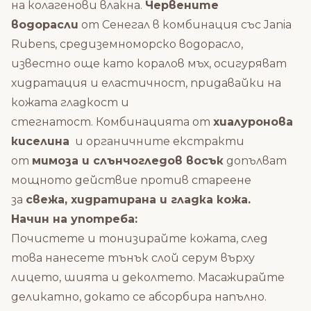
на колагенови влакна
.
Червените
водорасли
от Сенегал в комбинация със
Jania
Rubens, средиземноморскo водорасло,
известнo още като
коралов мъх,
осигуряват
хидратация и еластичност, придавайки на
кожата гладкост и
стегнатост.
Комбинацията от
хиалуронова
киселина
и органичните екстракти
от
мимоза и слънчогледов восък
допълват
мощното действие против стареене
за
свежа, хидратирана и гладка кожа.
Начин на употреба:
Почистете и тонизирайте кожата, след
това нанесете тънък слой серум върху
лицето, шията и деколтето. Масажирайте
деликатно, докато се абсорбира напълно.