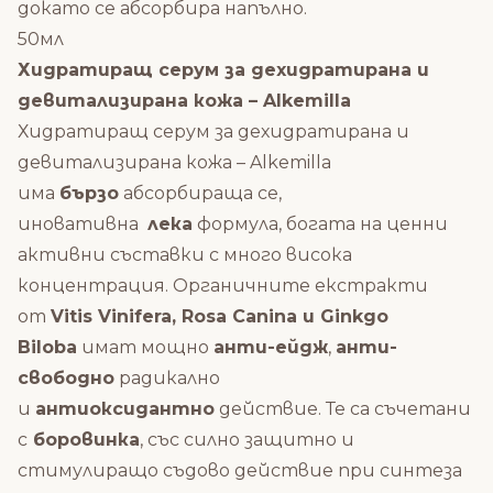
докато се абсорбира напълно.
50мл
Хидратиращ серум за дехидратирана и
девитализирана кожа – Alkemilla
Хидратиращ серум за дехидратирана и
девитализирана кожа – Alkemilla
има
бързо
абсорбираща се,
иновативна
лека
формула, богата на ценни
активни съставки
с много висока
концентрация.
Органичните екстракти
от
Vitis Vinifera, Rosa Canina и Ginkgo
Biloba
имат мощно
анти-ейдж
,
анти-
свободно
радикално
и
антиоксидантно
действие. Те са съчетани
с
боровинка
,
със силно защитно и
стимулиращо съдово действие при синтеза