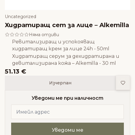
Uncategorized
Хидратиращ сет за лице – Alkemilla
Няма отзиви
Ревитализиращ и успокояващ
хидратиращ крем за лице 24h - 50ml
Хидратиращ серум за дехидратирана и
девитализирана кожа – Alkemilla - 30 ml
51.13 €
Доба
Изчерпан
Уведоми ме при наличност