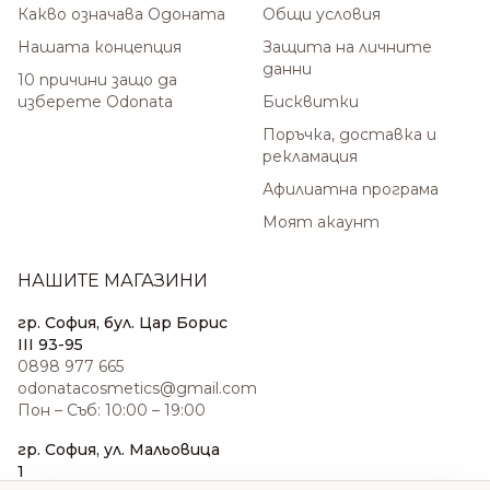
Какво означава Одоната
Общи условия
Нашата концепция
Защита на личните
данни
10 причини защо да
изберете Odonata
Бисквитки
Поръчка, доставка и
рекламация
Афилиатна програма
Моят акаунт
НАШИТЕ МАГАЗИНИ
гр. София, бул. Цар Борис
III 93-95
0898 977 665
odonatacosmetics@gmail.com
Пон – Съб: 10:00 – 19:00
гр. София, ул. Мальовица
1