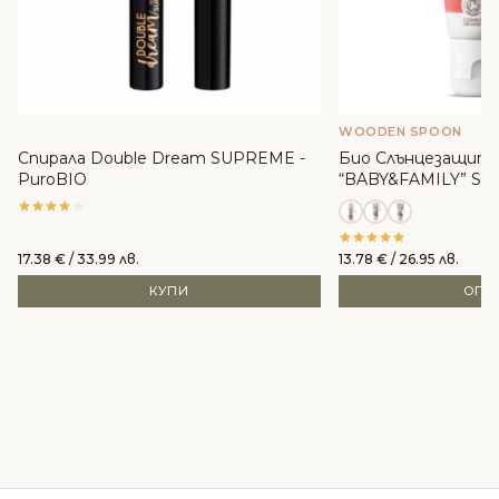
WOODEN SPOON
Спирала Double Dream SUPREME -
Био Слънцезащите
PuroBIO
“BABY&FAMILY” SPF
WoodenSpoon
17.38
€
/ 33.99 лв.
13.78
€
/ 26.95 лв.
КУПИ
ОПЦ