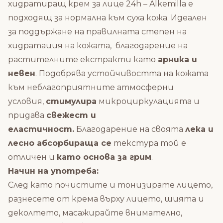
хидратиращ крем за лице 24h – Alkemilla е
подходящ за нормална към суха кожа. Идеален
за поддържане на правилната степен на
хидратация на кожата, благодарение на
растителните екстракти като
арника и
невен
. Подобрява устойчивостта на кожата
към неблагоприятните атмосферни
условия,
стимулира
микроциркулацията и
придава
свежест и
еластичност.
Благодарение на своята
лека и
лесно абсорбираща се
текстура той е
отличен и
като основа за грим
.
Начин на употреба:
След като почистите и тонизирате лицето,
разнесете от крема върху лицето, шията и
деколтето, масажирайте внимателно,