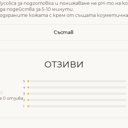
ycolica за подготовка и понижаване не pH-то на 
а подейства за 5-10 минути.
 подхраните кожата с крем от същата козметична
Състав
ОТЗИВИ
5
4
3
а 0 отзива
2
1