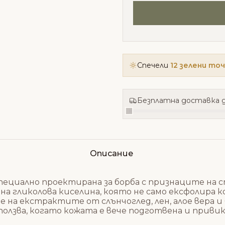
Спечели
12 зелени то
Безплатна доставка д
Описание
, специално проектирана за борба с признаците на 
а гликолова киселина, която не само ексфолира 
 на екстрактите от слънчоглед, лен, алое вера и
ползва, когато кожата е вече подготвена и привик