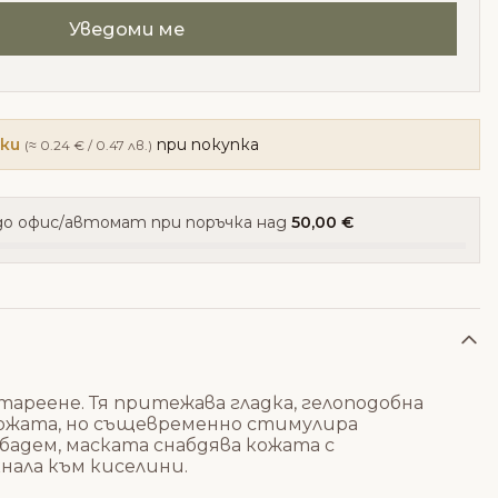
чки
при покупка
(≈ 0.24 € / 0.47 лв.)
о офис/автомат при поръчка над
50,00 €
стареене. Тя притежава гладка, гелоподобна
кожата, но същевременно стимулира
 бадем, маската снабдява кожата с
нала към киселини.