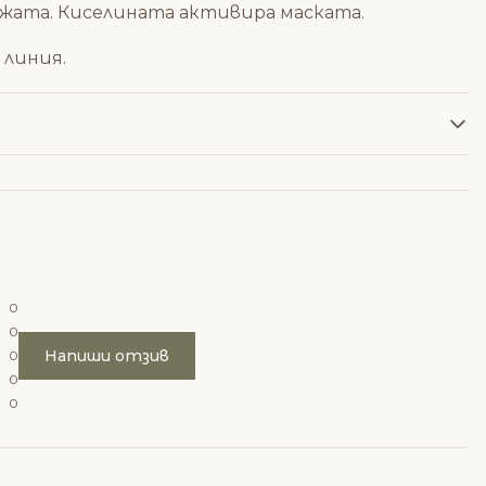
кожата. Киселината активира маската.
 линия.
0
0
Напиши отзив
0
0
0