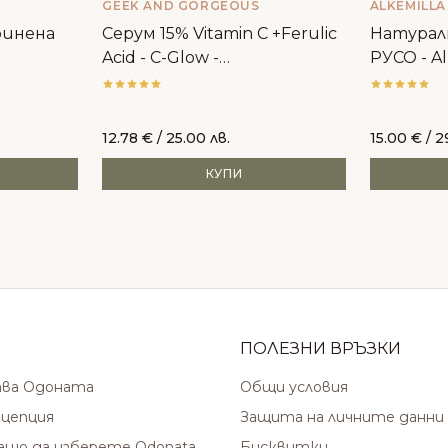
GEEK AND GORGEOUS
ALKEMILLA
ринена
Серум 15% Vitamin C +Ferulic
Натуралн
Acid - C-Glow -
РУСО - Al
Geek&Gorgeous
12.78
€
/ 25.00 лв.
15.00
€
/ 2
КУПИ
ПОЛЕЗНИ ВРЪЗКИ
ава Одоната
Общи условия
цепция
Защита на личните данни
защо да изберете Odonata
Бисквитки