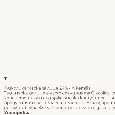
Гликолика Маска за лице 24% - Alkemilla
Тази маска за лице е част от линията Glycolica
консистенция и съдържа висока концентрация н
продукцията на колаген и еластин. Благодарение
допълнителна влага. Препоръчително е да се из
Употреба: