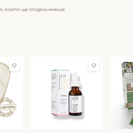
т, който ще сподели мнение.
Добави в любими
Добави в люби