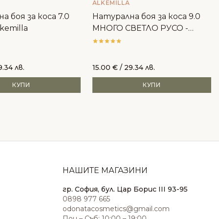
ALKEMILLA
а боя за коса 7.0
Натурална боя за коса 9.0
kemilla
МНОГО СВЕТЛО РУСО -
Alkemilla
9.34 лв.
15.00
€
/ 29.34 лв.
КУПИ
КУПИ
НАШИТЕ МАГАЗИНИ
гр. София, бул. Цар Борис III 93-95
0898 977 665
odonatacosmetics@gmail.com
Пон – Съб: 10:00 – 19:00