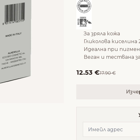
За зряла кожа
Гликолова киселина
Идеална при пигме
Веган и тествана з
12.53 €
17.90 €
Изче