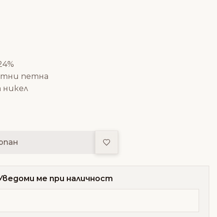
 24%
нтни петна
а никел
Добави в любими
рпан
Уведоми ме при наличност