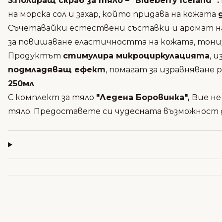
3.Полиращ скраб за тяло – "Blueberry Iceland"
:
на морска сол и захар, който придава на кожата
Съчетавайки естествени съставки и аромат на 
за повишаване еластичността на кожата, тониз
Продуктът
стимулира микроциркулацията
, 
подмладяващ ефект
, помагат за изравняване 
250мл
С комплект за тяло
"Ледена Боровинка",
Вие не
тяло. Предоставете си чудесната възможност д