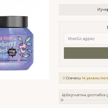
Изче
Спечели
14 зелени то
Безплатна доставка д