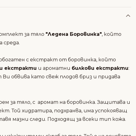
омплект за тяло
"Ледена Боровинка"
, който
 среда.
 обогатен с екстракт от боровинка, който
и екстракти
и ароматни
билкови екстракти
:
Ви обвива като свеж плодов бриз и придава
рем за тяло, с
аромат на боровинка. Защитава и
фект
. Той хидратира, подхранва,
има успокояващ
тавя мазни следи.
Подходящ за всеки тип кожа.