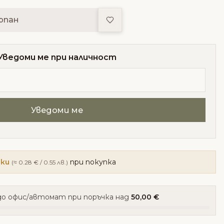
Добави в любими
рпан
Уведоми ме при наличност
чки
при покупка
(≈ 0.28 € / 0.55 лв.)
о офис/автомат при поръчка над
50,00 €