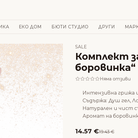
ИКА
ЕКО ДОМ
БЮТИ СТУДИО
ДРУГИ
МАР
SALE
Комплект з
боровинка“
Няма отзиви
Интензивна грижа и
Съдържа: Душ гел, Л
Натурален и чист 
Аромат на боровин
14.57 €
19.43 €