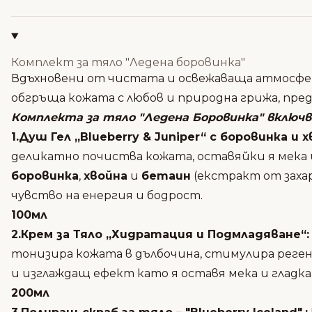
Комплект за тяло "Ледена боровинка"
Вдъхновени от чистата и освежаваща атмосфер
обгръща кожата с любов и природна грижа, пре
Комплекта за тяло "Ледена Боровинка" включв
1.Душ Гел
„Blueberry & Juniper“ с боровинка и х
деликатно почиства кожата, оставяйки я мека
боровинка
,
хвойна
и
бетаин
(екстракт от заха
чувство на енергия и бодрост.
100мл
2.Крем за Тяло „Хидратация и Подмладяване“:
тонизира кожата в дълбочина, стимулира реге
и изглаждащ ефект
като я оставя мека и гладка
200мл