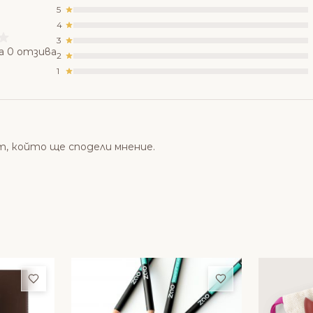
5
4
3
а 0 отзива
2
1
т, който ще сподели мнение.
Добави в любими
Добави в люби