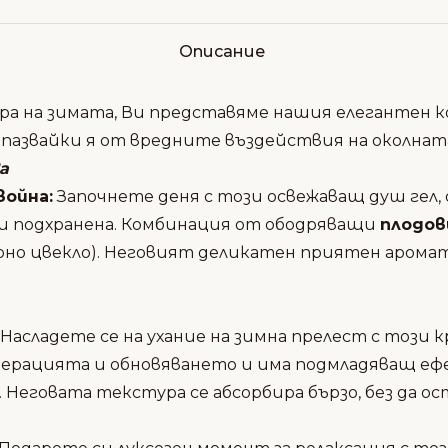
Описание
а на зимата, Ви представяме нашия елегантен к
дпазвайки я от вредните въздействия на околната
а
война:
Започнете деня с този освежаващ душ гел,
 и подхранена. Комбинация от ободряващи
плодов
рно цвекло). Неговият деликатен приятен аромат 
Насладете се на ухание на зимна прелест с този к
нерацията и обновяването и има подмладяващ е
. Неговата текстура се абсорбира бързо, без да ос