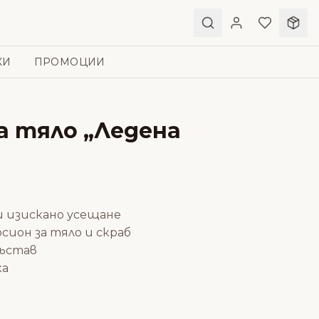
КИ
ПРОМОЦИИ
а тяло „Ледена
 изискано усещане
осион за тяло и скраб
състав
ка