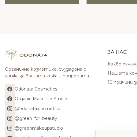
ЗА НАС
Какво означ
Органична козметика, създадена с
Нашата кон
грижа за вашата кожа и природата.
10 причини 
Odonata Cosmetics
Organic Make-Up Studio
@odonata.cosmetics
@green_for_beauty
@greenmakeupstudio