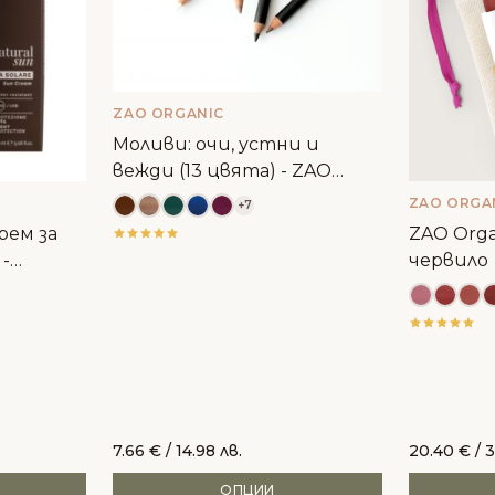
ZAO ORGANIC
Моливи: очи, устни и
вежди (13 цвята) - ZAO
Organic
ZAO ORGA
+7
рем за
ZAO Orga
 -
червило
7.66
€
/ 14.98 лв.
20.40
€
/ 3
ОПЦИИ