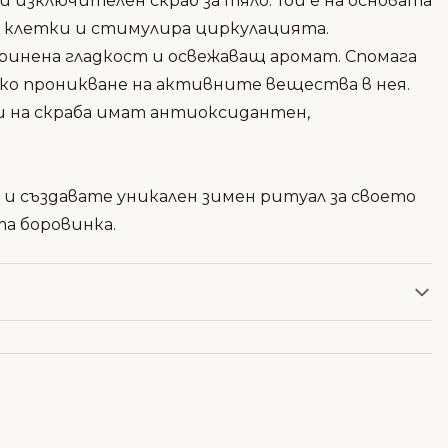
 изключителен скраб за тяло. Той е на
основата
клетки и стимулира циркулацията.
принена гладкост и освежаващ аромат.
Спомага
око проникване на активните вещества в нея.
на скраба имат антиоксидантен,
о и създавате уникален зимен ритуал за своето
а боровинка.