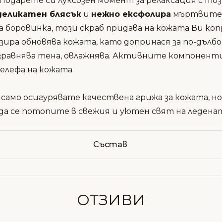
Подарете си луксозен момент за релаксация с този
деликатен блясък
и
нежно ексфолира
мъртвите 
боровинка, този скраб придава на кожата Ви ко
ира обновява кожата, като допринася за по-дълб
изравнява тена, овлажнява.
Активните компоненти 
релефа на кожата.
 само осигурявате качествена грижа за кожата, н
а се потопите в свежия и уютен свят на леденат
Състав
ОТЗИВИ