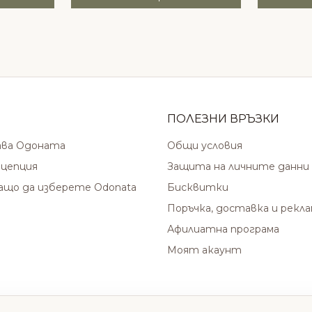
ПОЛЕЗНИ ВРЪЗКИ
ава Одоната
Общи условия
цепция
Защита на личните данни
защо да изберете Odonata
Бисквитки
Поръчка, доставка и рекл
Афилиатна програма
Моят акаунт