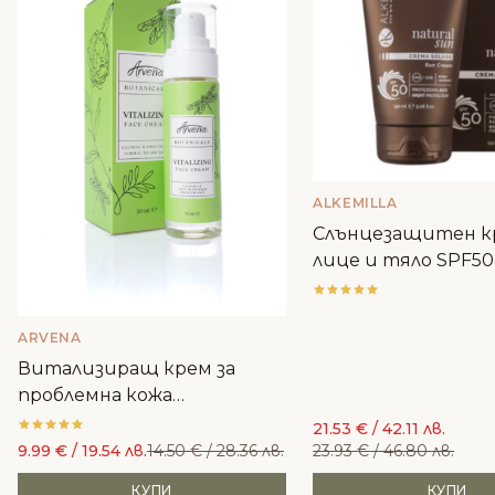
ALKEMILLA
Слънцезащитен к
лице и тяло SPF50
ALKEMILLA
ARVENA
Витализиращ крем за
проблемна кожа
Ботаникълс - Arvena
21.53
€
/ 42.11 лв.
Cosmetics
9.99
€
/ 19.54 лв.
14.50
€
/ 28.36 лв.
23.93
€
/ 46.80 лв.
КУПИ
КУПИ