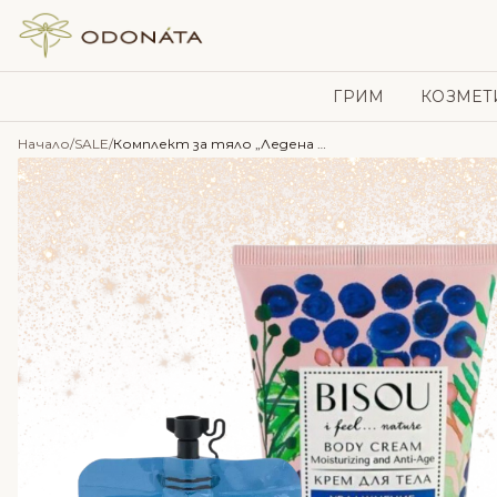
Skip to content
ГРИМ
КОЗМЕТ
Начало
/
SALE
/
Комплект за тяло „Ледена боровинка“