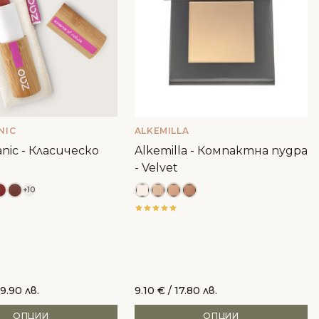
NIC
ALKEMILLA
nic - Класическо
Alkemilla - Компактна пудра
- Velvet
+10
9.90 лв.
9.10
€
/ 17.80 лв.
ОПЦИИ
ОПЦИИ