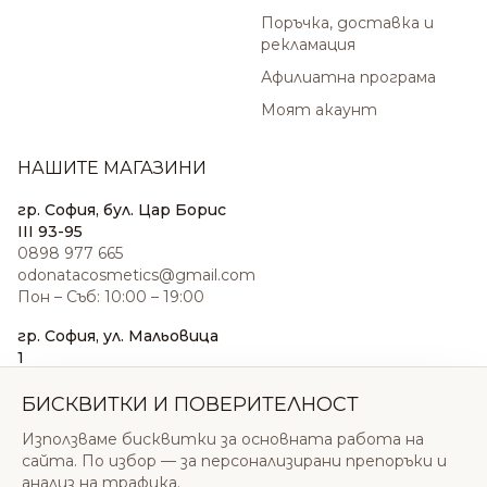
Поръчка, доставка и
рекламация
Афилиатна програма
Моят акаунт
НАШИТЕ МАГАЗИНИ
гр. София, бул. Цар Борис
III 93-95
0898 977 665
odonatacosmetics@gmail.com
Пон – Съб: 10:00 – 19:00
гр. София, ул. Мальовица
1
0876 185 022
sales@odonatacosmetics.com
БИСКВИТКИ И ПОВЕРИТЕЛНОСТ
Пон – Съб: 10:00 – 19:30;
Използваме бисквитки за основната работа на
Нед: 11:00 – 18:00
сайта. По избор — за персонализирани препоръки и
анализ на трафика.