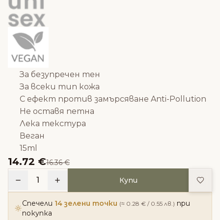
За безупречен тен
За всеки тип кожа
С ефект против замърсяване Anti-Pollution
Не оставя петна
Лека текстура
Веган
15ml
14.72 €
16.36 €
Доба
1
Купи
Спечели
14 зелени точки
при
(≈ 0.28 € / 0.55 лв.)
покупка