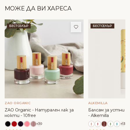
МОЖЕ ДА ВИ ХАРЕСА
Добави в любими
БЕСТСЕЛЪР
БЕСТСЕЛЪР
ZAO ORGANIC
ALKEMILLA
ZAO Organic - Натурален лак за
Балсам за устни с м
нокти - 10free
- Alkemilla
+30
+13