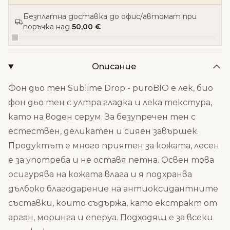
Безплатна доставка до офис/автомат при
поръчка над
50,00 €
Описание
Фон дьо тен Sublime Drop - puroBIO е лек, био
фон дьо тен с ултра гладка и лека текстура,
като на воден серум. За безупречен тен с
естествен, деликатен и сияен завършек.
Продуктът е много приятен за кожата, лесен
е за употреба и не оставя петна. Освен това
осигурява на кожата влага и я подхранва
дълбоко благодарение на антиоксидантните
съставки, които съдържа, като екстракт от
арган, моринга и еперуа. Подходящ е за всеки