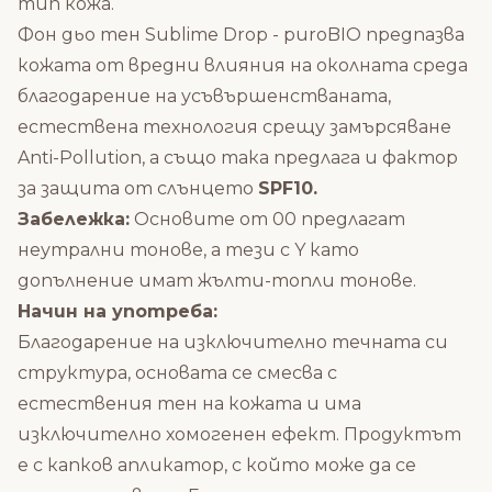
тип кожа.
Фон дьо тен Sublime Drop - puroBIO предпазва
кожата от вредни влияния на околната среда
благодарение на усъвършенстваната,
естествена технология срещу замърсяване
Anti-Pollution, а също така предлага и фактор
за защита от слънцето
SPF10.
Забележка:
Основите от 00 предлагат
неутрални тонове, а тези с Y като
допълнение имат жълти-топли тонове.
Начин на употреба:
Благодарение на изключително течната си
структура, основата се смесва с
естествения тен на кожата и има
изключително хомогенен ефект. Продуктът
е с капков апликатор, с който може да се