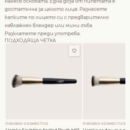
нанесе основата. Една доза от пипетата е
достатъчна за цялото лице. Разнесете
капките по лицето си с предварително
навлажнен блендер или мини гъба.
Разклатете преди употреба.
ПОДХОДЯЩА ЧЕТКА
Добави в любими
PUROBIO COSMECTICS
PUROBIO COSMECTICS