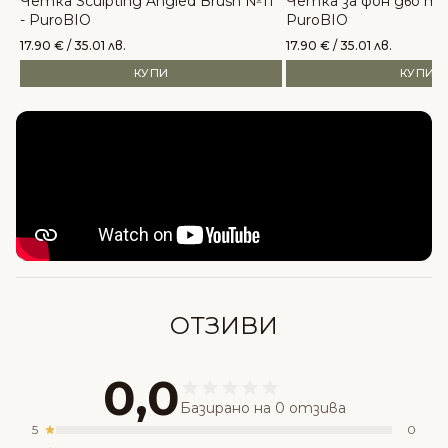
Четка Sculpting Angled Brush №11
Четка за фон дьо те
- PuroBIO
PuroBIO
17.90
€
/ 35.01 лв.
17.90
€
/ 35.01 лв.
КУПИ
КУПИ
Произведен е в Италия.
Опитайте и
Спирала Full Love - puroBIO
.
Състав
ОТЗИВИ
0,0
Базирано на 0 отзива
5
0