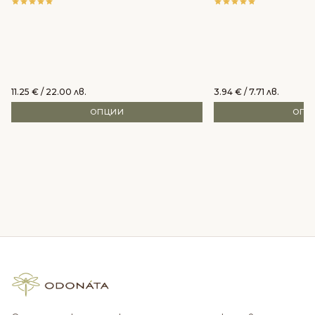
11.25
€
/ 22.00 лв.
3.94
€
/ 7.71 лв.
ОПЦИИ
ОПЦ