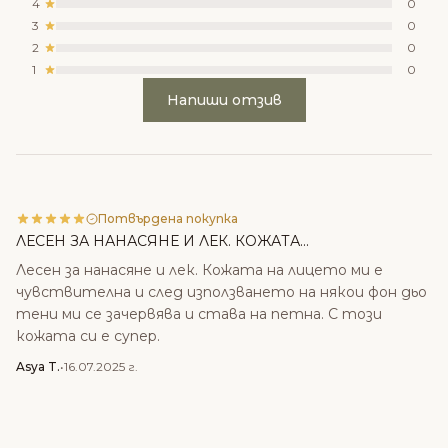
4
0
3
0
2
0
1
0
Напиши отзив
Потвърдена покупка
ЛЕСЕН ЗА НАНАСЯНЕ И ЛЕК. КОЖАТА...
Лесен за нанасяне и лек. Кожата на лицето ми е
чувствителна и след използването на някои фон дьо
тени ми се зачервява и става на петна. С този
кожата си е супер.
Asya T.
•
16.07.2025 г.