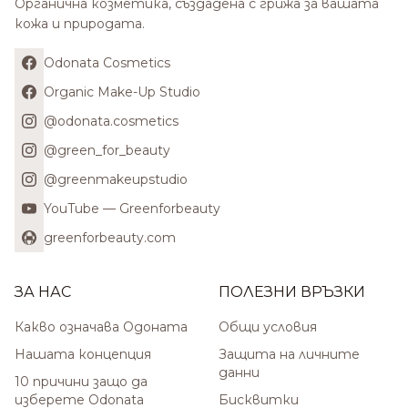
Органична козметика, създадена с грижа за вашата
кожа и природата.
Odonata Cosmetics
Organic Make-Up Studio
@odonata.cosmetics
@green_for_beauty
@greenmakeupstudio
YouTube — Greenforbeauty
greenforbeauty.com
ЗА НАС
ПОЛЕЗНИ ВРЪЗКИ
Какво означава Одоната
Общи условия
Нашата концепция
Защита на личните
данни
10 причини защо да
изберете Odonata
Бисквитки