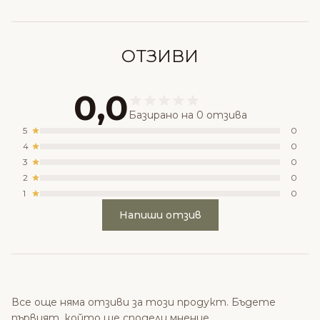
ОТЗИВИ
0,0
Базирано на 0 отзива
5
0
4
0
3
0
2
0
1
0
Напиши отзив
Все още няма отзиви за този продукт. Бъдете
първият, който ще сподели мнение.