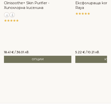
Clinisoothe+ Skin Purifier -
Ексфолираща копр
Хипохлорна киселина
Raya
18.41
€
/ 36.01 лв.
5.22
€
/ 10.21 лв.
ОПЦИИ
КУ