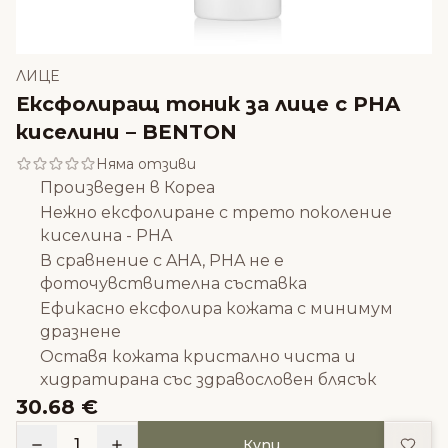
ЛИЦЕ
Ексфолиращ тоник за лице с PHA
киселини – BENTON
Няма отзиви
Произведен в Кореа
Нежно ексфолиране с трето поколение
киселина - PHA
В сравнение с AHA, PHA не е
фоточувствителна съставка
Ефикасно ексфолира кожата с минимум
дразнене
Оставя кожата кристално чиста и
хидратирана със здравословен блясък
30.68 €
Доба
1
Купи