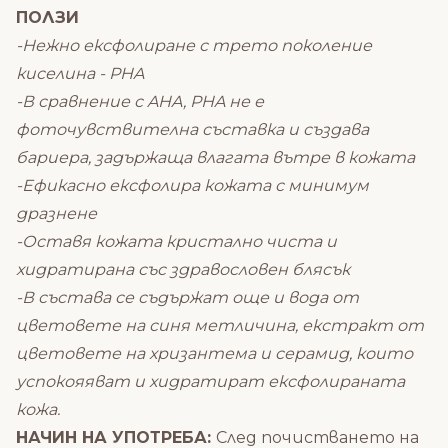
ПОЛЗИ
-Нежно ексфолиране с трето поколение
киселина - PHA
-В сравнение с AHA, PHA не е
фоточувствителна съставка и създава
бариера, задържаща влагата вътре в кожата
-Ефикасно ексфолира кожата с минимум
дразнене
-Оставя кожата кристално чиста и
хидратирана със здравословен блясък
-В състава се съдържат още и вода от
цветовете на синя метличина, екстракт от
цветовете на хризантема и серамид, които
успокояяват и хидратират ексфолираната
кожа.
НАЧИН НА УПОТРЕБА:
След почистването на