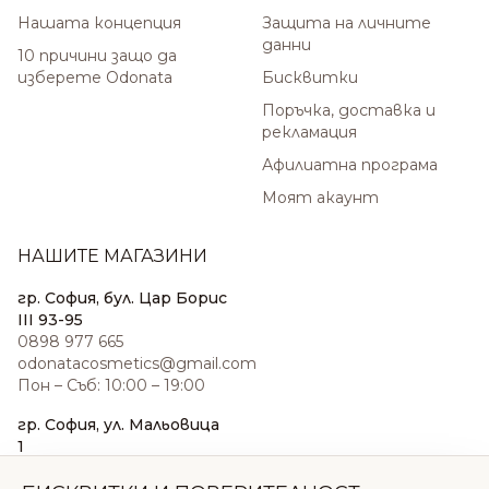
Нашата концепция
Защита на личните
данни
10 причини защо да
изберете Odonata
Бисквитки
Поръчка, доставка и
рекламация
Афилиатна програма
Моят акаунт
НАШИТЕ МАГАЗИНИ
гр. София, бул. Цар Борис
III 93-95
0898 977 665
odonatacosmetics@gmail.com
Пон – Съб: 10:00 – 19:00
гр. София, ул. Мальовица
1
0876 185 022