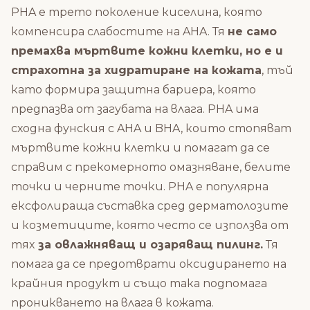
PHA е трето поколение киселина, която
компенсира слабостите на AHA. Тя
не само
премахва мъртвите кожни клетки, но е и
страхотна за хидратиране на кожата
, тъй
като формира защитна бариера, която
предпазва от загубата на влага. PHA има
сходна фунския с AHA и BHA, които стопяват
мъртвите кожни клетки и помагат да се
справим с прекомерното омазняване, белите
точки и черните точки. PHA е популярна
ексфолираща съставка сред дерматолозите
и козметиците, която често се използва от
тях
за овлажняващ и озаряващ пилинг.
Тя
помага да се предотврати оксидирането на
крайния продукт и също така подпомага
проникването на влага в кожата.