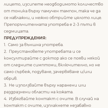
лицето, изсипете неодбодимото количество
от тоника върху памучен тампон, така че да
се навлажни, и нежно обтрийте цялото лице.
Препоръчителната употреба е 2-3 пъти в
седмицата.
ПРЕДУПРЕЖДЕНИЯ:
1. Само за външна употреба.
2. Преустановете употребата и се
консултирайте с доктор ако се появи някой
от следните симптоми, включително, но не
само сърбеж, подуване, зачервяване и/или
обрив.
3. Не използвайте върху наранени или
раздразнени области на кожата.
4. Избягвайте контакт с очите. В случай на
контакт с очите, изплакнете незабавно