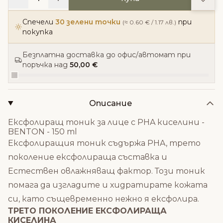
Спечели
30 зелени точки
при
(≈ 0.60 € / 1.17 лв.)
покупка
Безплатна доставка до офис/автомат при
поръчка над
50,00 €
Описание
Ексфолиращ тоник за лице с PHA киселини -
BENTON - 150 ml
Ексфолиращия тоник съдържа PHA, трето
поколение ексфолираща съставка и
Естествен овлажняващ фактор. Този тоник
помага да изгладите и хидратирате кожата
си, като същевременно нежно я ексфолира.
ТРЕТО ПОКОЛЕНИЕ ЕКСФОЛИРАЩА
КИСЕЛИНА