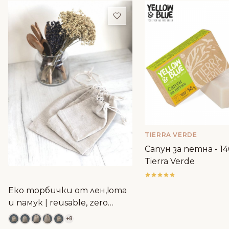
Добави в любими
TIERRA VERDE
Сапун за петна - 14
Tierra Verde
Еко торбички от лен,юта
и памук | reusable, zero
waste
+8