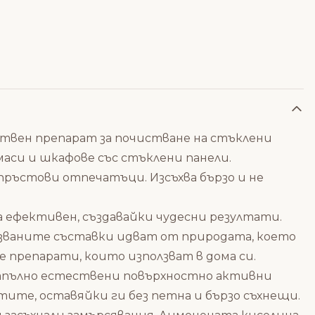
ествен препарат за почистване на стъклени
маси и шкафове със стъклени панели.
 пръстови отпечатъци. Изсъхва бързо и не
та ефективен, създавайки чудесни резултати.
лзваните съставки идват от природата, което
 препарати, които използват в дома си.
 напълно естествени повърхностно активни
тите, оставяйки ги без петна и бързо съхнещи.