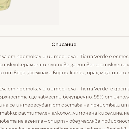
Описание
сла от портокал и цитронела - Tierra Verde е ест
 стъклокерамични плотове за готвене, стъклени 
т вода, засъхнали водни капки, прах, мазнини и
сла от портокал и цитронела - Tierra Verde е дос
върхността ще заблести безупречно. 99% от изпо
тина се интересуват от състава на почистващите
ставки: растителен алкохол, лимонена киселина,
вата на агента – спирт – обезмаслява повърхнос