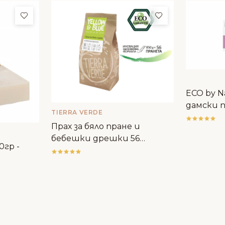
Добави в любими
Добави в люби
ECO by N
дамски п
TIERRA VERDE
Прах за бяло пране и
бебешки дрешки 56
0гр -
пранета - Tierra Verde