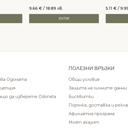
9.66
€
/ 18.89 лв.
5.11
€
/ 9.99
КУПИ
ПОЛЕЗНИ ВРЪЗКИ
ава Одоната
Общи условия
цепция
Защита на личните данни
защо да изберете Odonata
Бисквитки
Поръчка, доставка и рекл
Афилиатна програма
Моят акаунт