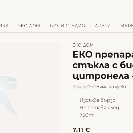
ИКА
ЕКО ДОМ
БЮТИ СТУДИО
ДРУГИ
МАР
ЕКО ДОМ
ЕКО препар
стъкла с би
цитронела –
Няма отзиви
Изсъхва бързо
Не оставя следи
750ml
7.11 €