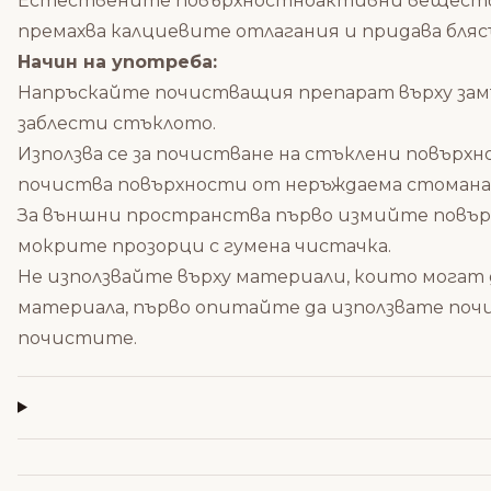
Естествените повърхностноактивни вещества н
премахва калциевите отлагания и придава бляс
Начин на употреба:
Напръскайте почистващия препарат върху замър
заблести стъклото.
Използва се за почистване на стъклени повърх
почиства повърхности от неръждаема стомана
За външни пространства първо измийте повър
мокрите прозорци с гумена чистачка.
Не използвайте върху материали, които могат 
материала, първо опитайте да използвате поч
почистите.