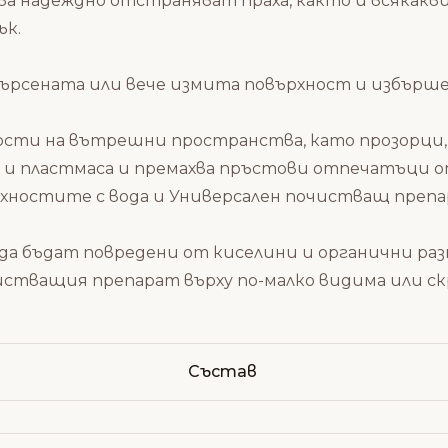
адеждно отстраняват праха, както и всякакви 
ък.
сената или вече измита повърхност и избършете
ности на вътрешни пространства, като прозорци,
 и пластмаса и премахва пръстови отпечатъци о
хностите с вода и
Универсален почистващ препара
да бъдат повредени от киселини и органични разт
истващия препарат върху по-малко видима или ск
Състав