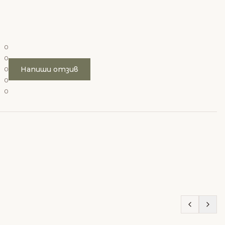
0
0
Напиши отзив
0
0
0