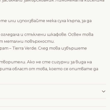
засъхнали замърсявания. Лимонената киселина
 или използвайте мека суха кърпа, за да
 огледала и стъклени шкафове. Освен това
т метални повърхности.
т – Tierra Verde
. След това избършете
ворители. Ако не сте сигурни за вида на
рита област от това, което се опитвате да