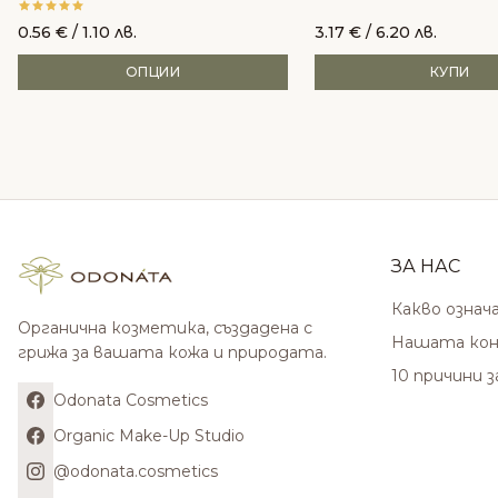
0.56
€
/ 1.10 лв.
3.17
€
/ 6.20 лв.
ОПЦИИ
КУПИ
ЗА НАС
Какво означ
Органична козметика, създадена с
Нашата кон
грижа за вашата кожа и природата.
10 причини 
Odonata Cosmetics
Organic Make-Up Studio
@odonata.cosmetics