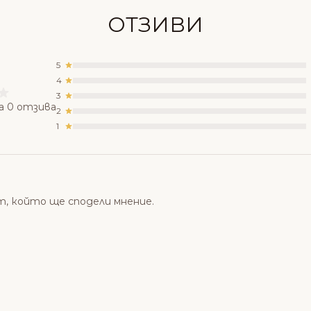
ОТЗИВИ
5
4
3
а 0 отзива
2
1
т, който ще сподели мнение.