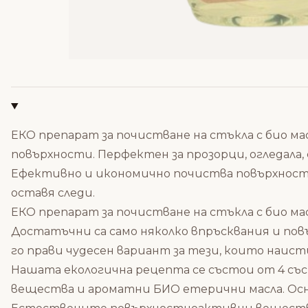
ЕКО препарат за почистване на стъкла с био ма
повърхности. Перфектен за прозорци, огледала,
Ефективно и икономично почиства повърхности о
оставя следи.
ЕКО препарат за почистване на стъкла с био ма
Достатъчни са само няколко впръсквания и по
го прави чудесен вариант за тези, които наис
Нашата екологична рецепта се състои от 4 съ
вещества и ароматни БИО етерични масла. Осно