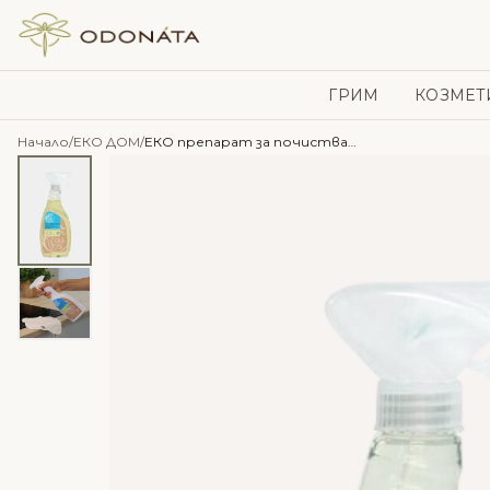
Skip to content
ГРИМ
КОЗМЕТ
Начало
/
ЕКО ДОМ
/
ЕКО препарат за почистване на стъкла с био масла от портокал и цитронела – Tierra Verde