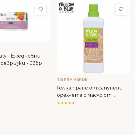
ми
Добави в любими
Доба
aty - Ежедневни
ревръзки - 32бр
TIERRA VERDE
Гел за пране от сапунени
орехчета с масло от
лавандула - Tierra Verde