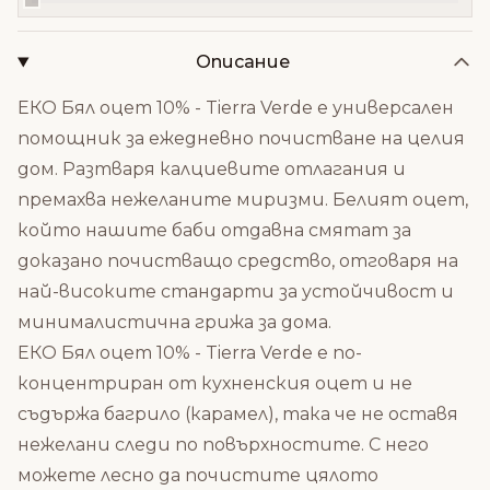
Описание
ЕКО Бял оцет 10% - Tierra Verde е универсален
помощник за ежедневно почистване на целия
дом. Разтваря калциевите отлагания и
премахва нежеланите миризми. Белият оцет,
който нашите баби отдавна смятат за
доказано почистващо средство, отговаря на
най-високите стандарти за устойчивост и
минималистична грижа за дома.
ЕКО Бял оцет 10% - Tierra Verde е по-
концентриран от кухненския оцет и не
съдържа багрило (карамел), така че не оставя
нежелани следи по повърхностите. С него
можете лесно да почистите цялото