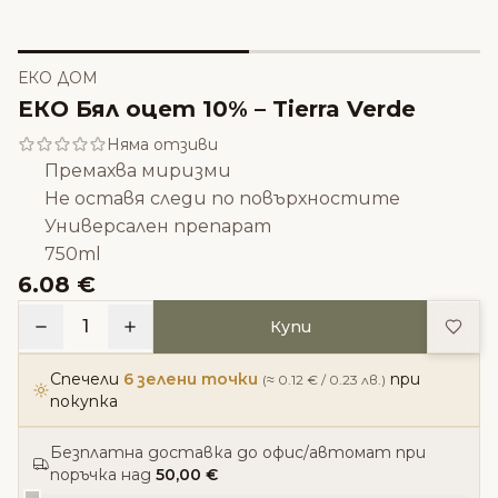
ЕКО ДОМ
ЕКО Бял оцет 10% – Tierra Verde
Няма отзиви
Премахва миризми
Не оставя следи по повърхностите
Универсален препарат
750ml
6.08 €
Доба
1
Купи
Спечели
6 зелени точки
при
(≈ 0.12 € / 0.23 лв.)
покупка
Безплатна доставка до офис/автомат при
поръчка над
50,00 €