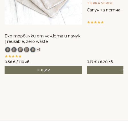
TIERRA VERDE
Сапун за петна - 14
Еко торбички от лен,юта и памук
| reusable, zero waste
+8
0.56
€
/ 1.10 лв.
3.17
€
/ 6.20 лв.
ОПЦИИ
КУ