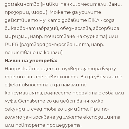
домакинство (мивки, печки, смесители, вани,
прозорци, щори). Можете да усилите
действието му, като добавите BIKA - сода
бикарбонат (абразив, обезмаслява, абсорбира
миризми, напр. почистване на фурната) или
PUER (разтваря замърсяванията, напр.
почистване на канали).
Начин на употреба:
Напръскайте оцета с пулверизатора върху
третираните повърхности. За да увеличите
ефективността и да намалите
консумацията, разнесете продукта с гъба или
луфа. Оставете го да действа няколко
секунди и след това го измийте. При по-
голямо замърсяване удължете експозицията
или повторете процедурата.