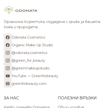
Органична козметика, създадена с грижа за вашата
кожа и природата.
Odonata Cosmetics
Organic Make-Up Studio
@odonata.cosmetics
@green_for_beauty
@greenmakeupstudio
YouTube — Greenforbeauty
greenforbeauty.com
ЗА НАС
ПОЛЕЗНИ ВРЪЗКИ
Какво означава Одоната
Общи условия