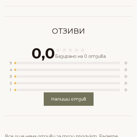
ОТЗИВИ
0,0
Базирано на 0 отзива
5
0
4
0
3
0
2
0
1
0
Напиши отзив
Все още няма отзиви за този продукт. Бъдете