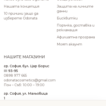
Нашата концепция
Защита на личните
данни
10 причини защо да
изберете Odonata
Бисквитки
Поръчка, доставка и
рекламация
Афилиатна програма
Моят акаунт
НАШИТЕ МАГАЗИНИ
гр. София, бул. Цар Борис
III 93-95
0898 977 665
odonatacosmetics@gmail.com
Пон – Съб: 10:00 – 19:00
гр. София, ул. Мальовица
1
0876 185 022