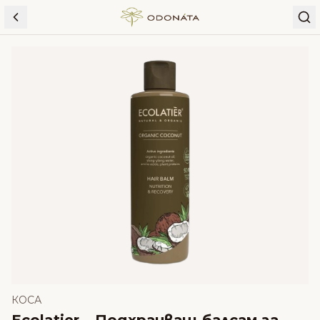
Skip to content
КОСА
Ecolatier – Подхранващ балсам за