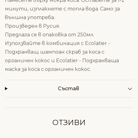
Нанесете върху мокра коса. Оставете за 1-2
минути, изплакнете с топла вода. Само за
външна употреба.
Произведен в Русия.
Предлага се в опаковка от 250мл.
Използвайте в комбинация с
Ecolatier -
Подхранващ шампоан скраб за коса с
органичен кокос
и
Ecolatier - Подхранваща
маска за коса с органичен кокос
.
Състав
ОТЗИВИ