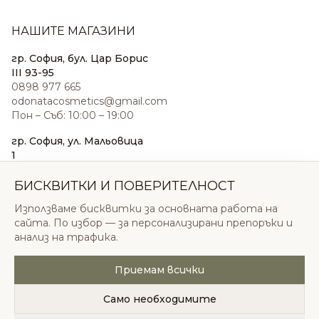
НАШИТЕ МАГАЗИНИ
гр. София, бул. Цар Борис
III 93-95
0898 977 665
odonatacosmetics@gmail.com
Пон – Съб: 10:00 – 19:00
гр. София, ул. Мальовица
1
0876 185 022
sales@odonatacosmetics.com
БИСКВИТКИ И ПОВЕРИТЕЛНОСТ
Пон – Съб: 10:00 – 19:30;
Използваме бисквитки за основната работа на
Нед: 11:00 – 18:00
сайта. По избор — за персонализирани препоръки и
анализ на трафика.
Приемам всички
© 2026 Одоната Козметикс ООД. Всички права
запазени.
Само необходимите
Политика за поверителност
Общи условия
Бисквитки