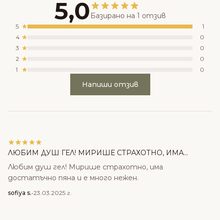
5,0
Базирано на 1 отзив
5
1
4
0
3
0
2
0
1
0
Напиши отзив
ЛЮБИМ ДУШ ГЕЛ! МИРИШЕ СТРАХОТНО, ИМА...
Любим душ гел! Мирише страхотно, има
достатъчно пяна и е много нежен.
sofiya s.
•
23.03.2025 г.