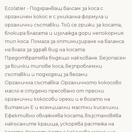
Ecolatier - Подхранващ балсам за коса с
органичен кокос е с уникална формула и
органични съставки. Той се грижи за косата,
блокира влагата и изглажда дори непокорния
тип коса. Помага за оптимизиране на баланса
на влага за здрав вид на косата.
Предотвратява бъдещо накъсване. Безопасен
за всички типове коса, безпроблемни
съставки и подходящ за вегани.
Органична съставка: Органичното кокосово
масло е студено пресовано от пресни
органични кокосови орехи и е богато на
витамин Е и есенциални мастни киселини.
Ефективно овлажнява косата, възстановява
накъсаните краища, ускорява растежа на