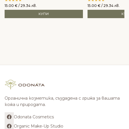
15.00
€
/ 29.34 лв.
15.00
€
/ 29.34 лв.
КУПИ
КУ
Органична козметика, създадена с грижа за вашата
кожа и природата.
Odonata Cosmetics
Organic Make-Up Studio