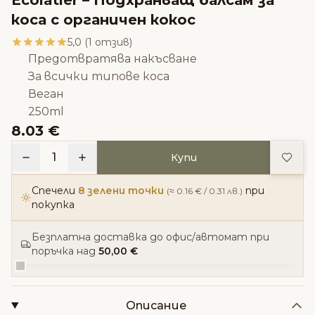
коса с органичен кокос
5,0 (1 отзив)
Предотвратява накъсване
За всички типове коса
Веган
250ml
8.03 €
Доба
1
Купи
Спечели
8 зелени точки
при
(≈ 0.16 € / 0.31 лв.)
покупка
Безплатна доставка до офис/автомат при
поръчка над
50,00 €
Описание