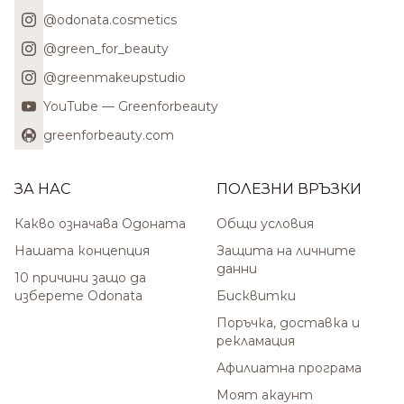
@odonata.cosmetics
@green_for_beauty
@greenmakeupstudio
YouTube — Greenforbeauty
greenforbeauty.com
ЗА НАС
ПОЛЕЗНИ ВРЪЗКИ
Какво означава Одоната
Общи условия
Нашата концепция
Защита на личните
данни
10 причини защо да
изберете Odonata
Бисквитки
Поръчка, доставка и
рекламация
Афилиатна програма
Моят акаунт