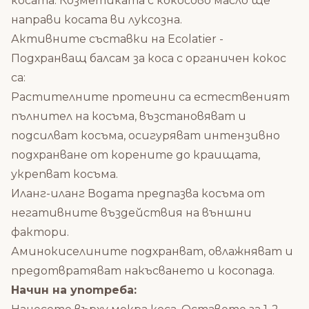
косата. Козметиката с кокосово масло ще
направи косата ви луксозна.
Активните съставки на Ecolatier -
Подхранващ балсам за коса с органичен кокос
са:
Растителните протеини са естественият
пълнител на косъма, възстановяват и
подсилват косъма, осигуряват интензивно
подхранване от корените до краищата,
укрепват косъма.
Иланг-иланг Водата предпазва косъма от
негативните въздействия на външни
фактори.
Аминокиселините подхранват, овлажняват и
предотвратяват накъсването и косопада.
Начин на употреба: