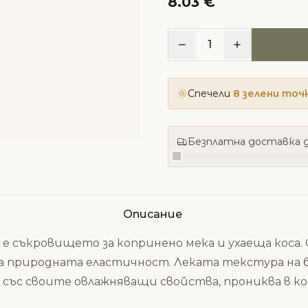
8.03 €
1
Спечели
8 зелени точ
Безплатна доставка д
Описание
ера е съкровището за копринено мека и ухаеща коса
 природната еластичност. Леката текстура на ба
 със своите овлажняващи свойства, прониква в к