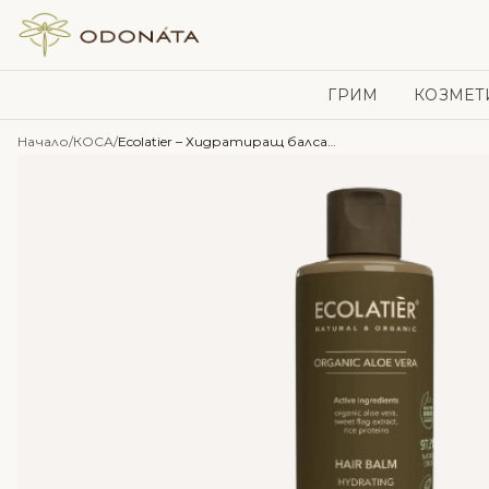
Skip to content
ГРИМ
КОЗМЕТ
Начало
/
КОСА
/
Ecolatier – Хидратиращ балсам за коса с Алое вера