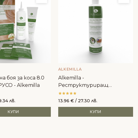
ALKEMILLA
а боя за коса 8.0
Alkemilla -
УСО - Alkemilla
Реструктуриращ
шампоан за боядисана коса
9.34 лв.
13.96
€
/ 27.30 лв.
КУПИ
КУПИ