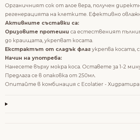
Органичният сок от алое вера, получен директ
регенерацията на клетките. Ефективно овлажня
Активните съставки са:
Оризовите протеини
са естественият пълнит
до краищата, укрепват косата.
Екстрактът от сладък флаг
укрепва косата, 
Начин на употреба:
Нанесете върху мокра коса. Оставете за 1-2 мин
Предлага се в опаковка от 250мл.
Опитайте в комбинация с
Ecolatier - Хидратир