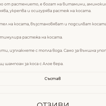
но от растението, е богат на витамини, аминок
ва, укрепва и осигурява растеж на косата.
ел на косата, възстановяват и подсилват косат
стимулира растежа на косата.
ути, изплакнете с топла вода. Само за външна упо
ащ шампоан за коса с Алое вера
.
Състав
ОТЗИВИ