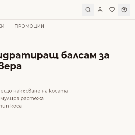
КИ
ПРОМОЦИИ
 Хидратиращ балсам за
 вера
ещо накъсване на косата
имулира растежа
тип коса