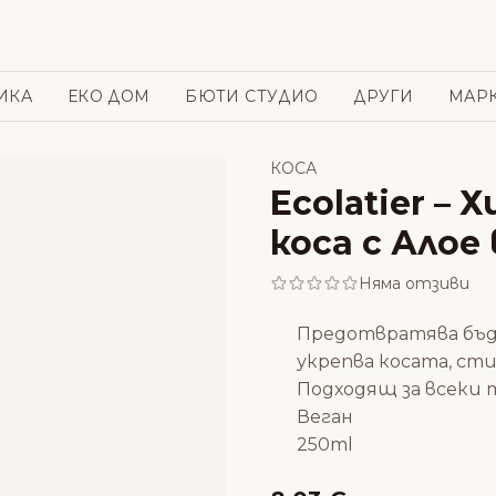
ИКА
ЕКО ДОМ
БЮТИ СТУДИО
ДРУГИ
МАР
КОСА
Ecolatier –
коса с Алое
Няма отзиви
Предотвратява бъд
укрепва косата, ст
Подходящ за всеки 
Веган
250ml