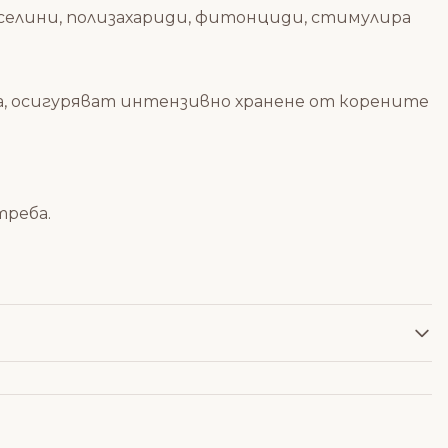
иселини, полизахариди, фитонциди, стимулира
а, осигуряват интензивно хранене от корените
треба.