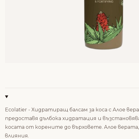
Ecolatier - Хидратиращ балсам за коса с Алое в
предоставя дълбока хидратация и възстановява
косата от корените до върховете. Алое верата,
влияния.