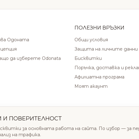
ПОЛЕЗНИ ВРЪЗКИ
ава Одоната
Общи условия
цепция
Защита на личните данни
защо да изберете Odonata
Бисквитки
Поръчка, доставка и рекл
Афилиатна програма
Моят акаунт
И И ПОВЕРИТЕЛНОСТ
сквитки за основната работа на сайта. По избор — за п
нализ на трафика.