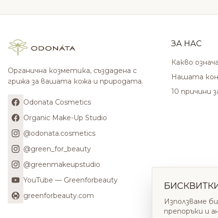
ЗА НАС
Какво означ
Органична козметика, създадена с
Нашата кон
грижа за вашата кожа и природата.
10 причини 
Odonata Cosmetics
Organic Make-Up Studio
@odonata.cosmetics
@green_for_beauty
@greenmakeupstudio
YouTube — Greenforbeauty
БИСКВИТК
greenforbeauty.com
Използваме би
препоръки и а