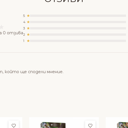
5
4
3
а 0 отзива
2
1
т, който ще сподели мнение.
Добави в любими
Добави в люби