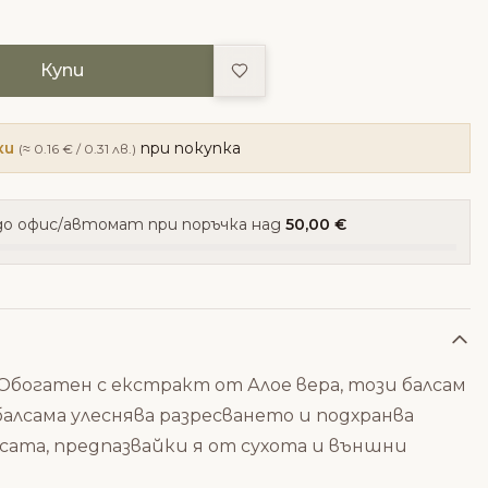
Добави в любими
Купи
ки
при покупка
(≈ 0.16 € / 0.31 лв.)
о офис/автомат при поръчка над
50,00 €
. Обогатен с екстракт от Алое вера, този балсам
лсама улеснява разресването и подхранва
осата, предпазвайки я от сухота и външни