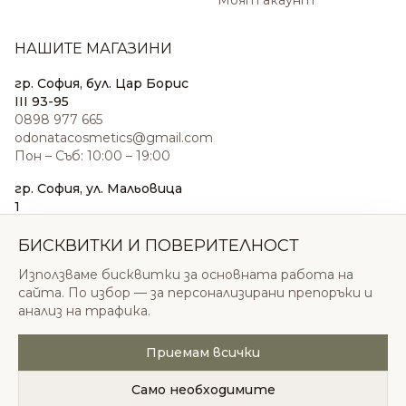
Моят акаунт
НАШИТЕ МАГАЗИНИ
гр. София, бул. Цар Борис
III 93-95
0898 977 665
odonatacosmetics@gmail.com
Пон – Съб: 10:00 – 19:00
гр. София, ул. Мальовица
1
0876 185 022
sales@odonatacosmetics.com
БИСКВИТКИ И ПОВЕРИТЕЛНОСТ
Пон – Съб: 10:00 – 19:30;
Използваме бисквитки за основната работа на
Нед: 11:00 – 18:00
сайта. По избор — за персонализирани препоръки и
анализ на трафика.
Приемам всички
© 2026 Одоната Козметикс ООД. Всички права
запазени.
Само необходимите
Политика за поверителност
Общи условия