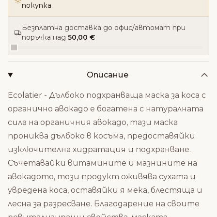
покупка
Безплатна доставка до офис/автомат при
поръчка над
50,00 €
Описание
Ecolatier - Дълбоко подхранваща маска за коса с
органично авокадо е богатена с натуралната
сила на органичния авокадо, тази маска
прониква дълбоко в косъма, предоставяйки
изключителна хидратация и подхранване.
Съчетавайки витамините и мазнините на
авокадото, този продукт оживява сухата и
увредена коса, оставяйки я мека, блестяща и
лесна за разресване. Благодарение на своите