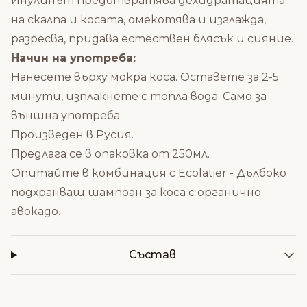
Инулинът предотвратява дехидратацията
на скалпа и косата, омекотява и изглажда,
разресва, придава естествен блясък и сияние.
Начин на употреба:
Нанесете върху мокра коса. Оставете за 2-5
минути, изплакнете с топла вода. Само за
външна употреба.
Произведен в Русия.
Предлага се в опаковка от 250мл.
Опитайте в комбинация с
Ecolatier - Дълбоко
подхранващ шампоан за коса с органично
авокадо
.
Състав