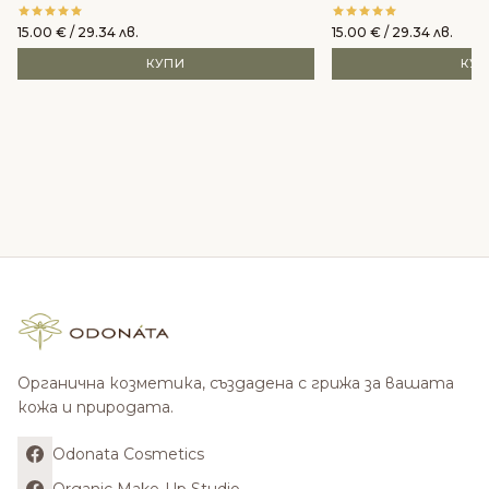
15.00
€
/ 29.34 лв.
15.00
€
/ 29.34 лв.
КУПИ
КУ
Органична козметика, създадена с грижа за вашата
кожа и природата.
Odonata Cosmetics