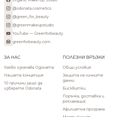
Organic Make-Up Studio
@odonata.cosmetics
@green_for_beauty
@greenmakeupstudio
YouTube — Greenforbeauty
greenforbeauty.com
ЗА НАС
ПОЛЕЗНИ ВРЪЗКИ
Какво означава Одоната
Общи условия
Нашата концепция
Защита на личните
данни
10 причини защо да
изберете Odonata
Бисквитки
Поръчка, доставка и
рекламация
Афилиатна програма