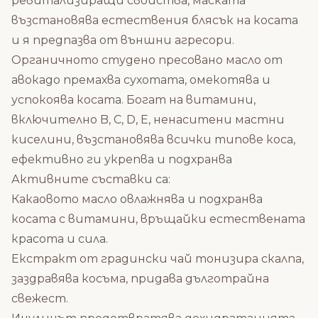
ревитализиращи свойства, маската
възстановява естествения блясък на косата
и я предпазва от външни агресори.
Органичното студено пресовано масло от
авокадо премахва сухотата, омекотява и
успокоява косата. Богат на витамини,
включително B, C, D, E, ненаситени мастни
киселини, възстановява всички типове коса,
ефективно ги укрепва и подхранва
Активните съставки са:
Какаовото масло овлажнява и подхранва
косата с витамини, връщайки естествената
красота и сила.
Екстракт от градински чай тонизира скалпа,
заздравява косъма, придава дълготрайна
свежест.