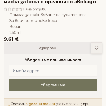
маска за коса с органично авокадо
Няма отзиви
Помага за съживяване на сухите коса
За всички типове коса
Веган
250ml
9.61 €
Доба
Изчерпан
Уведоми ме при наличност
Спечели
9 зелени точки
при
(≈ 0.18 € / 0.35 лв.)