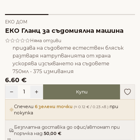
ЕКО ДОМ
EКО Гланц за съдомиялна машина
Няма отзиви
придава на съдовете естествен блясък
разтваря натрупванията от храна
ускорява изсъхването на съдовете
750мл - 375 измивания
6.60 €
Доба
1
Купи
Спечели
6 зелени точки
при
(≈ 0.12 € / 0.23 лв.)
покупка
Безплатна доставка до офис/автомат при
поръчка над
50,00 €