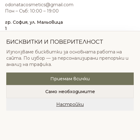
odonatacosmetics@gmail.com
Пон – Съб: 10:00 – 19:00
гр. София, ул. Мальовица
1
0876 185 022
sales@odonatacosmetics.com
БИСКВИТКИ И ПОВЕРИТЕЛНОСТ
Пон – Съб: 10:00 – 19:30;
Използваме бисквитки за основната работа на
Нед: 11:00 – 18:00
сайта. По избор — за персонализирани препоръки и
анализ на трафика.
Приемам всички
© 2026 Одоната Козметикс ООД. Всички права
запазени.
Само необходимите
Политика за поверителност
Общи условия
Бисквитки
Настройки
Начало
Категории
Любими
Количка
Профил