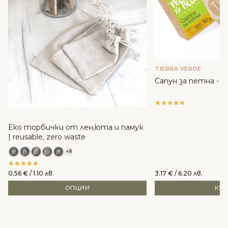
TIERRA VERDE
Сапун за петна - 14
Еко торбички от лен,юта и памук
| reusable, zero waste
+8
0.56
€
/ 1.10 лв.
3.17
€
/ 6.20 лв.
ОПЦИИ
КУ