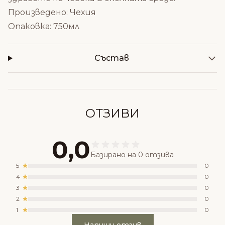
Произведено: Чехия
Опаковка: 750мл
Състав
ОТЗИВИ
0,0
Базирано на 0 отзива
5
0
4
0
3
0
2
0
1
0