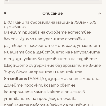
Описание
EКО Гланц за съдомиялна машина 750мл - 375
измивания
Гланцът придава на съдовете естествен
блясък. Изцяло натуралните съставки
разтварят наслоените минерали, утаени от
миещата вода. Действието на натуралните
тензиди ускорява изсъхването на съдовете.
Щадящото съдържание без аромати не влияе
върху вкуса на храните и напитките.
Упътване:
ГЛАНЦА дозира миялната машина.
Долейте продукт, когато светне
контролната лампа, както е описано в
упътването на производителя. За
правилната работа е важно да се извърши