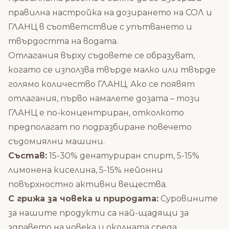
правилна настройка на дозирането на СОЛ и
ГЛАНЦ в съответствие с упътването и
твърдостта на водата.
Отлагания върху съдовете се образуват,
когато се използва твърде малко или твърде
голямо количество ГЛАНЦ. Ако се появят
отлагания, първо намалете дозата – този
ГЛАНЦ е по-концентриран, отколкото
предполагат по подразбиране повечето
съдомиялни машини.
Състав:
15-30% денатуриран спирт, 5-15%
лимонена киселина, 5-15% нейонни
повърхностно активни вещества.
С грижа за човека и природата:
Суровините
за нашите продукти са най-щадящи за
здравето на човека и околната среда.