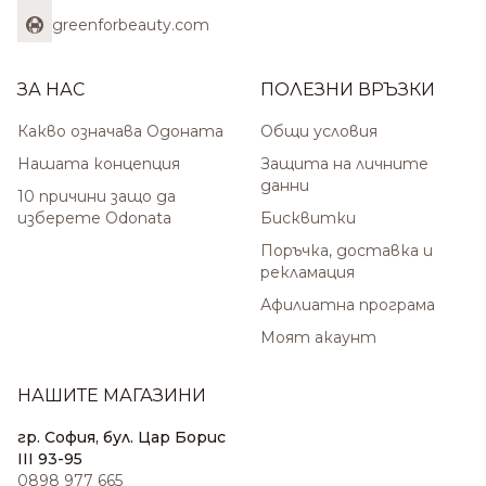
greenforbeauty.com
ЗА НАС
ПОЛЕЗНИ ВРЪЗКИ
Какво означава Одоната
Общи условия
Нашата концепция
Защита на личните
данни
10 причини защо да
изберете Odonata
Бисквитки
Поръчка, доставка и
рекламация
Афилиатна програма
Моят акаунт
НАШИТЕ МАГАЗИНИ
гр. София, бул. Цар Борис
III 93-95
0898 977 665