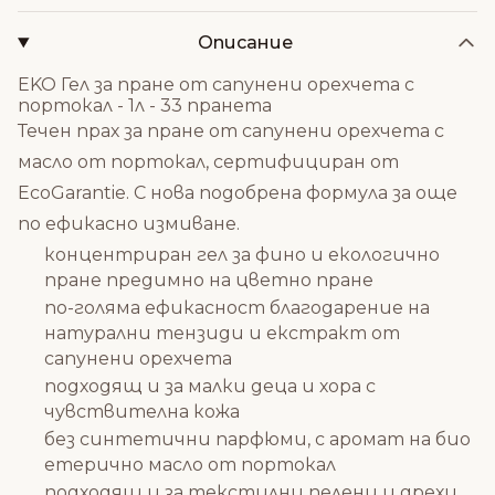
Описание
ЕKO Гел за пране от сапунени орехчета с
портокал - 1л - 33 пранета
Течен прах за пране от сапунени орехчета с
масло от портокал, сертифициран от
EcoGarantie.
С нова подобрена формула за още
по ефикасно измиване.
концентриран гел за фино и екологично
пране предимно на цветно пране
по-голяма ефикасност благодарение на
натурални тензиди и екстракт от
сапунени орехчета
подходящ и за малки деца и хора с
чувствителна кожа
без синтетични парфюми, с аромат на био
етерично масло от портокал
подходящ и за текстилни пелени и дрехи