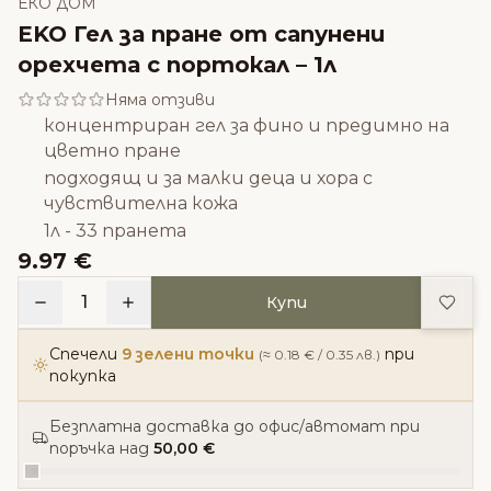
ЕКО ДОМ
ЕKO Гел за пране от сапунени
орехчета с портокал – 1л
Няма отзиви
концентриран гел за фино и предимно на
цветно пране
подходящ и за малки деца и хора с
чувствителна кожа
1л - 33 пранета
9.97 €
Доба
1
Купи
Спечели
9 зелени точки
при
(≈ 0.18 € / 0.35 лв.)
покупка
Безплатна доставка до офис/автомат при
поръчка над
50,00 €