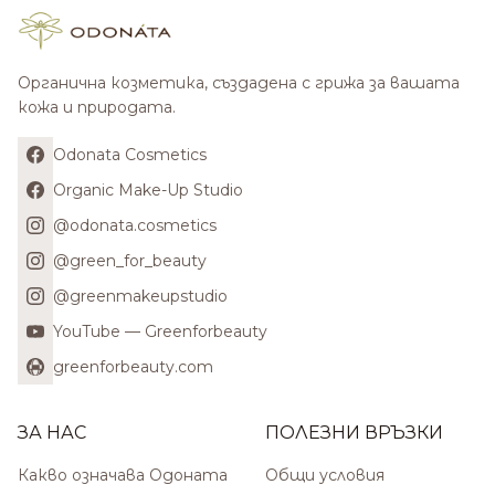
Органична козметика, създадена с грижа за вашата
кожа и природата.
Odonata Cosmetics
Organic Make-Up Studio
@odonata.cosmetics
@green_for_beauty
@greenmakeupstudio
YouTube — Greenforbeauty
greenforbeauty.com
ЗА НАС
ПОЛЕЗНИ ВРЪЗКИ
Какво означава Одоната
Общи условия