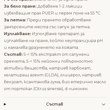
За бяло пране:
Добавяме 1-2 лъжици
избелващия прах PUER и перем поне на 55 °C.
За петна:
Преди прането обработваме
замърсените места със сапун за петна.
Изплакване:
Използваме препарат за
изплакване на пране, който неутрализира рН
и намалява дразненето на кожата.
Състав:
5-< 15% екстракт от сапунени
орехчета, 5-< 15% нейонни повърхностно
активни вещества, натриев карбонат,
хелатиращ агент (GLDA), глицерол, натриев
бензоат, ксантанова гума, био етерично масло
от портокал (Citrus sinensis), d-лимонен.
Състав