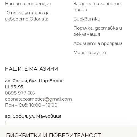
Нашата концепция
Защита на личните
данни
10 причини защо да
изберете Odonata
Бисквитки
Поръчка, доставка и
рекламация
Афилиатна програма
Моят акаунт
НАШИТЕ МАГАЗИНИ
гр. София, бул. Цар Борис
III 93-95
0898 977 665
odonatacosmetics@gmail.com
Пон – Съб: 10:00 – 19:00
гр. София, ул. Мальовица
1
0876 185 022
sales@odonatacosmetics.com
БИСКВИТКИ И ПОВЕРИТЕЛНОСТ