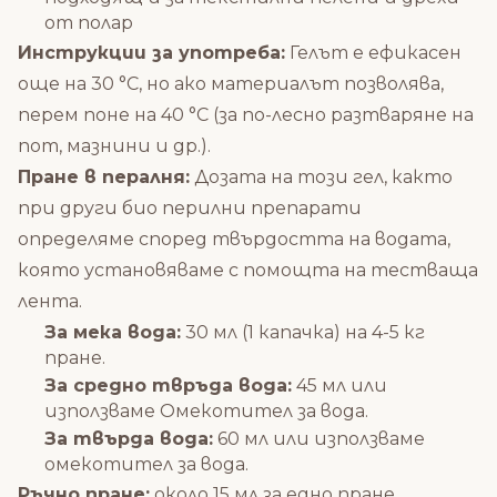
от полар
Инструкции за употреба:
Гелът е ефикасен
още на 30 °C, но ако материалът позволява,
перем поне на 40 °C (за по-лесно разтваряне на
пот, мазнини и др.).
Пране в пералня:
Дозата на този гел, както
при други
био перилни препарати
определяме според твърдостта на водата,
която установяваме с помощта на тестваща
лента.
За мека вода:
30 мл (1 капачка) на 4-5 кг
пране.
За средно твръда вода:
45 мл или
използваме Омекотител за вода.
За твърда вода:
60 мл или използваме
омекотител за вода.
Ръчно пране:
около 15 мл за едно пране.