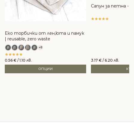
Сапун за петна - 14
Еко торбички от лен,юта и памук
| reusable, zero waste
+8
0.56
€
/ 1.10 лв.
3.17
€
/ 6.20 лв.
ОПЦИИ
КУ