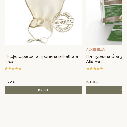
ALKEMILLA
Ексфолираща копринена ръкавица
Натурална боя за к
Raya
Alkemilla
5.22
€
15.00
€
КУПИ
КУ