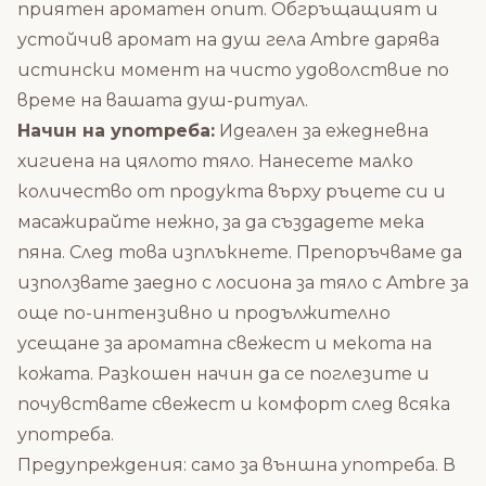
приятен ароматен опит. Обгръщащият и
устойчив аромат на душ гела Ambre дарява
истински момент на чисто удоволствие по
време на вашата душ-ритуал.
Начин на употреба:
Идеален за ежедневна
хигиена на цялото тяло.
Нанесете малко
количество от продукта върху ръцете си и
масажирайте нежно, за да създадете мека
пяна.
След това изплъкнете.
Препоръчваме да
използвате заедно с
лосиона за тяло с Ambre
за
още по-интензивно и продължително
усещане за ароматна свежест и мекота на
кожата. Разкошен начин да се поглезите и
почувствате свежест и комфорт след всяка
употреба.
Предупреждения: само за външна употреба.
В