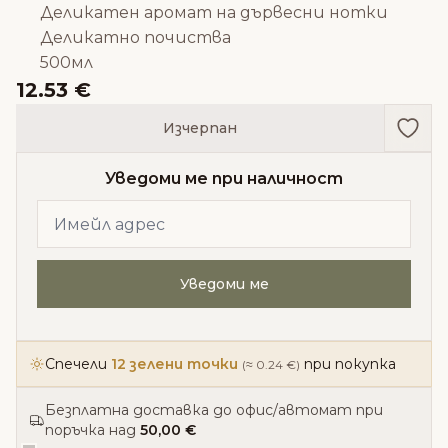
Деликатен аромат на дървесни нотки
Деликатно почиства
500мл
12.53 €
Доба
Изчерпан
Уведоми ме при наличност
Уведоми ме
Спечели
12 зелени точки
при покупка
(≈ 0.24 €)
Безплатна доставка до офис/автомат при
поръчка над
50,00 €