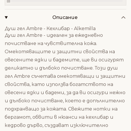
Описание
Душ гел Ambre - Кехлибар - Alkemilla
Душ гел Ambre - идеален за ежедневно
почистване на чувствителна кожа.
Омекотяващите и защитни свойства на
овесените ядки и бадемите, ще ви осигурят
деликатно и дълбоко почистване. Този душ
гел Ambre
съчетава омекотяващи и защитни
свойства, като използва богатството на
овесени ядки и бадеми, за да ви осигури нежно
и дълбоко почистване, което е допълнително
подхранващо за кожата. Свежите нотки на
бергамот, обвити в нюанси на кехлибар и
кедрово дърво, създават изключително