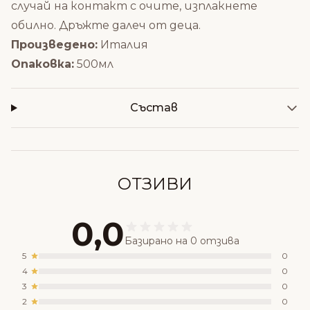
случай на контакт с очите, изплакнете
обилно.
Дръжте далеч от деца.
Произведено:
Италия
Опаковка:
500мл
Състав
ОТЗИВИ
0,0
Базирано на 0 отзива
5
0
4
0
3
0
2
0