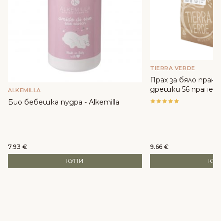
TIERRA VERDE
Прах за бяло пран
дрешки 56 пранета 
ALKEMILLA
Био бебешка пудра - Alkemilla
7.93
€
9.66
€
КУПИ
КУ