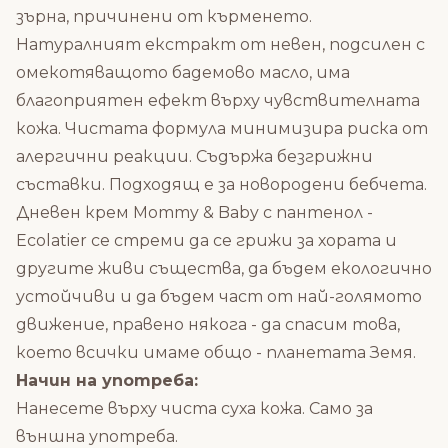
зърна, причинени от кърменето.
Натуралният екстракт от невен, подсилен с
омекотяващото бадемово масло, има
благоприятен ефект върху чувствителната
кожа. Чистата формула минимизира риска от
алергични реакции. Съдържа безгрижни
съставки. Подходящ е за новородени бебчета.
Дневен крем Mommy & Baby с пантенол -
Ecolatier се стреми да се грижи за хората и
другите живи същества, да бъдем екологично
устойчиви и да бъдем част от най-голямото
движение, правено някога - да спасим това,
което всички имаме общо - планетата Земя.
Начин на употреба:
Нанесете върху чиста суха кожа. Само за
външна употреба.