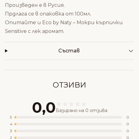
Произведен е в Русия.
Прдлага се в опаковка от 100мл.
Опитайте и E
co by Naty – Мокри кърпички
Sensitive с лек аромат
.
Състав
ОТЗИВИ
0,0
Базирано на 0 отзива
5
0
4
0
3
0
2
0