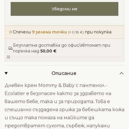
Уведоми ме
Спечели
9 зелени точки
при покупка
(≈ 0.18 €)
Безплатна доставка до офис/автомат при
поръчка над
50,00 €
Описание
Дневен крем Mommy & Baby с пантенол -
Ecolatier е безопасен както за здравето на
вашето бебе, така и за природата. Това е
специално създадена грижа за бебешката кожа
и също така помага на майките да
предотвратят сухота, сърбеж, напукани