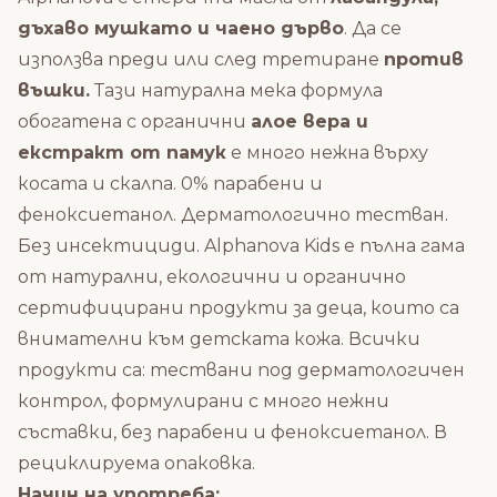
дъхаво мушкато и чаено дърво
. Да се
използва преди или след третиране
против
въшки.
Тази натурална мека формула
обогатена с органични
алое вера и
екстракт от памук
е много нежна върху
косата и скалпа. 0% парабени и
феноксиетанол. Дерматологично тестван.
Без инсектициди. Alphanova Kids е пълна гама
от натурални, екологични и органично
сертифицирани продукти за деца, които са
внимателни към детската кожа. Всички
продукти са: тествани под дерматологичен
контрол, формулирани с много нежни
съставки, без парабени и феноксиетанол. В
рециклируема опаковка.
Начин на употреба: