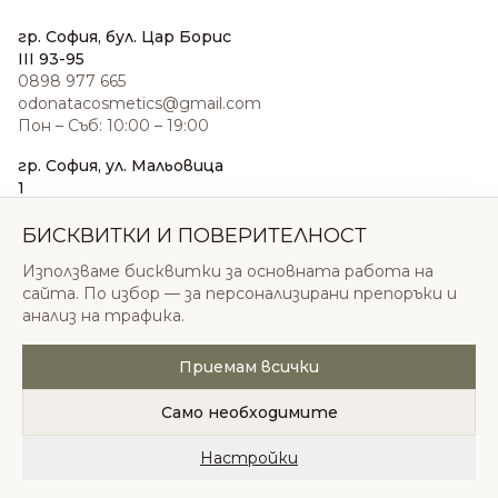
гр. София, бул. Цар Борис
III 93-95
0898 977 665
odonatacosmetics@gmail.com
Пон – Съб: 10:00 – 19:00
гр. София, ул. Мальовица
1
0876 185 022
sales@odonatacosmetics.com
БИСКВИТКИ И ПОВЕРИТЕЛНОСТ
Пон – Съб: 10:00 – 19:30;
Използваме бисквитки за основната работа на
Нед: 11:00 – 18:00
сайта. По избор — за персонализирани препоръки и
анализ на трафика.
Приемам всички
© 2026 Одоната Козметикс ООД. Всички права
запазени.
Само необходимите
Политика за поверителност
Общи условия
Бисквитки
Настройки
Начало
Категории
Любими
Количка
Профил