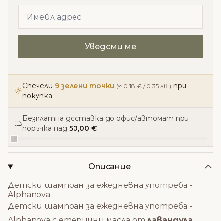
Спечели
9 зелени точки
при
(≈ 0.18 € / 0.35 лв.)
покупка
Безплатна доставка до офис/автомат при
поръчка над
50,00 €
Описание
Детски шампоан за ежедневна употреба -
Alphanova
Детски шампоан за ежедневна употреба -
Alphanova с етерични масла от
лавандула,