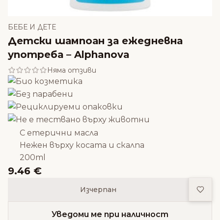
БЕБЕ И ДЕТЕ
Детски шампоан за ежедневна
употреба – Alphanova
Няма отзиви
С етерични масла
Нежен върху косата и скалпа
200ml
9.46 €
Доба
Изчерпан
Уведоми ме при наличност