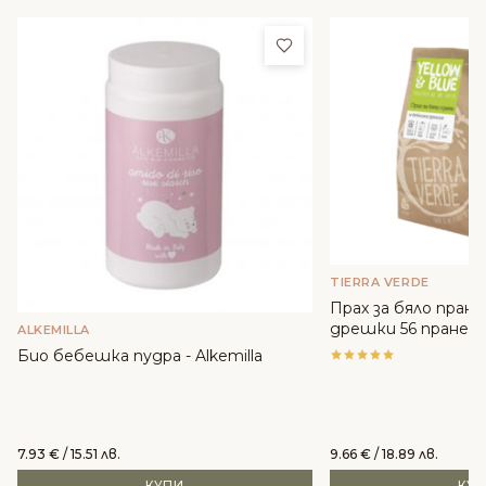
Добави в любими
TIERRA VERDE
Прах за бяло пран
дрешки 56 пранета 
ALKEMILLA
Био бебешка пудра - Alkemilla
7.93
€
/ 15.51 лв.
9.66
€
/ 18.89 лв.
КУПИ
КУ