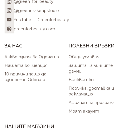
@green_for_beauty
@greenmakeupstudio
YouTube — Greenforbeauty
greenforbeauty.com
ЗА НАС
ПОЛЕЗНИ ВРЪЗКИ
Какво означава Одоната
Общи условия
Нашата концепция
Защита на личните
данни
10 причини защо да
изберете Odonata
Бисквитки
Поръчка, доставка и
рекламация
Афилиатна програма
Моят акаунт
НАШИТЕ МАГАЗИНИ