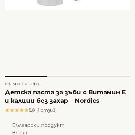
орална хигиена
Детска паста за зъби с Витамин Е
и калции без захар – Nordics
5,0 (1 отзив)
Български продукт
Веган