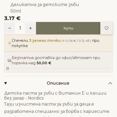
Деликатна за детските зъби
50ml
3.17 €
Доба
1
Купи
Спечели
3 зелени точки
при
(≈ 0.06 € / 0.12 лв.)
покупка
Безплатна доставка до офис/автомат при
поръчка над
50,00 €
Описание
Детска паста за зъби с Витамин Е и калции
без захар - Nordics
Тази изчистена паста за зъби за деца е
разработена специално за борба с кариесите.