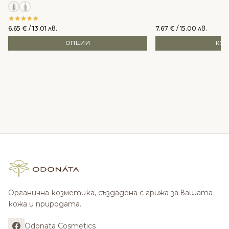
6.65
€
/ 13.01 лв.
7.67
€
/ 15.00 лв.
ОПЦИИ
КУ
Органична козметика, създадена с грижа за вашата
кожа и природата.
Odonata Cosmetics