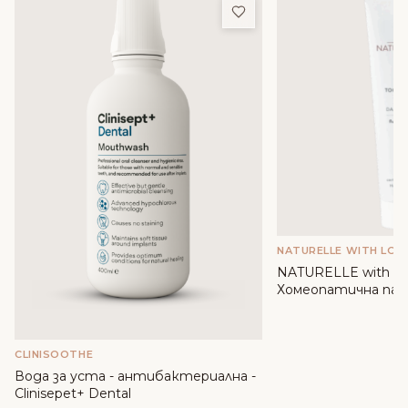
Добави в любими
NATURELLE WITH LOV
NATURELLE with lov
Хомеопатична паст
вода от Роза дама
CLINISOOTHE
Вода за уста - антибактериална -
Clinisepet+ Dental