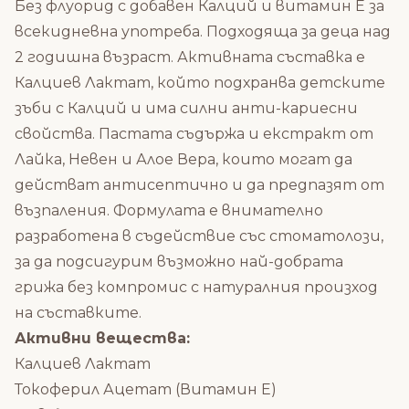
Без флуорид с добавен Калций и витамин Е за
всекидневна употреба. Подходяща за деца над
2 годишна възраст. Активната съставка е
Калциев Лактат, който подхранва детските
зъби с Калций и има силни анти-кариесни
свойства. Пастата съдържа и екстракт от
Лайка, Невен и Алое Вера, които могат да
действат антисептично и да предпазят от
възпаления. Формулата е внимателно
разработена в съдействие със стоматолози,
за да подсигурим възможно най-добрата
грижа без компромис с натуралния произход
на съставките.
Активни вещества:
Калциев Лактат
Токоферил Ацетат (Витамин Е)