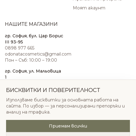
Моят акаунт
НАШИТЕ МАГАЗИНИ
гр. София, бул. Цар Борис
III 93-95
0898 977 665
odonatacosmetics@gmail.com
Пон – Съб: 10:00 – 19:00
гр. София, ул. Мальовица
1
0876 185 022
sales@odonatacosmetics.com
БИСКВИТКИ И ПОВЕРИТЕЛНОСТ
Пон – Съб: 10:00 – 19:30;
Използваме бисквитки за основната работа на
Нед: 11:00 – 18:00
сайта. По избор — за персонализирани препоръки и
анализ на трафика.
Приемам всички
© 2026 Одоната Козметикс ООД. Всички права
запазени.