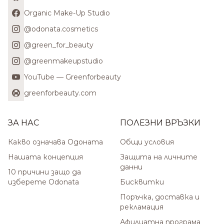
Organic Make-Up Studio
@odonata.cosmetics
@green_for_beauty
@greenmakeupstudio
YouTube — Greenforbeauty
greenforbeauty.com
ЗА НАС
ПОЛЕЗНИ ВРЪЗКИ
Какво означава Одоната
Общи условия
Нашата концепция
Защита на личните
данни
10 причини защо да
изберете Odonata
Бисквитки
Поръчка, доставка и
рекламация
Афилиатна програма