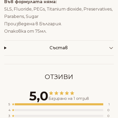
Във формулата няма:
SLS, Fluoride, PEGs, Titanium dioxide, Preservatives,
Parabens, Sugar
Произведена в България.
Опаковка от 75мл.
Състав
ОТЗИВИ
5,0
Базирано на 1 отзив
5
1
4
0
3
0