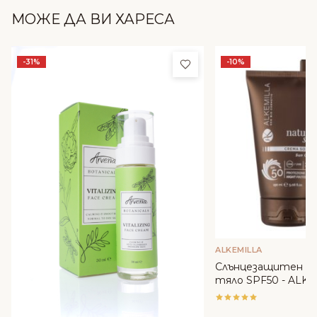
МОЖЕ ДА ВИ ХАРЕСА
Добави в любими
-31%
-10%
ALKEMILLA
Слънцезащитен кре
тяло SPF50 - ALK