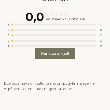
0,0
Базирано на 0 отзива
5
0
4
0
3
0
2
0
1
0
Напиши отзив
Все още няма отзиви за този продукт. Бъдете
първият, който ще сподели мнение.