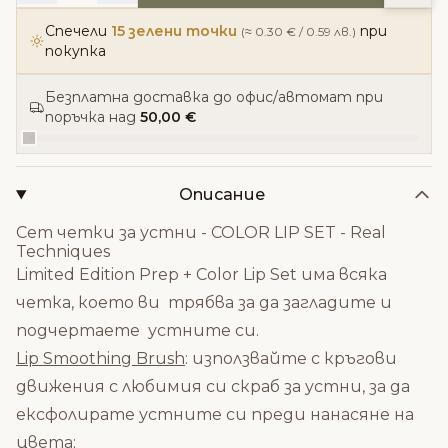
Спечели
15 зелени точки
при
(≈ 0.30 € / 0.59 лв.)
покупка
Безплатна доставка до офис/автомат при
поръчка над
50,00 €
Описание
Сет четки за устни - COLOR LIP SET - Real
Techniques
Limited Edition Prep + Color Lip Set има всяка
четка, което ви трябва за да загладите и
подчертаете устните си.
Lip Smoothing Brush
: използвайте с кръгови
движения с любимия си
скраб за устни
, за да
ексфолирате устните си преди нанасяне на
цвета;