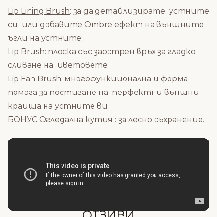
Lip Lining Brush
: за да детайлизирате устните
си или добавите Ombre ефект на външните
ъгли на устните;
Lip Brush
: плоска със заострен връх за гладко
сливане на цветовете
Lip Fan Brush: многофункционална и форма
помага за постигане на перфектни външни
краища на устните ви
БОНУС Огледална кутия : за лесно съхранение.
Състав
ОТЗИВИ