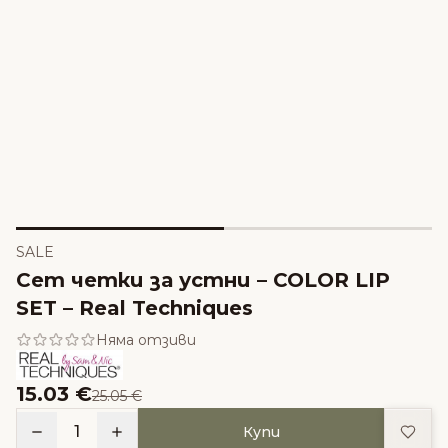
SALE
Сет четки за устни – COLOR LIP
SET – Real Techniques
Няма отзиви
15.03 €
25.05 €
Доба
1
Купи