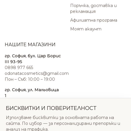
Поръчка, доставка и
рекламация
Афилиатна програма
Моят акаунт
НАШИТЕ МАГАЗИНИ
гр. София, бул. Цар Борис
III 93-95
0898 977 665
odonatacosmetics@gmail.com
Пон – Съб: 10:00 – 19:00
гр. София, ул. Мальовица
1
0876 185 022
sales@odonatacosmetics.com
БИСКВИТКИ И ПОВЕРИТЕЛНОСТ
Пон – Съб: 10:00 – 19:30;
Използваме бисквитки за основната работа на
Нед: 11:00 – 18:00
сайта. По избор — за персонализирани препоръки и
анализ на трафика.