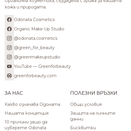
Органична козметика, създадена с грижа за вашата
кожа и природата.
Odonata Cosmetics
Organic Make-Up Studio
@odonata.cosmetics
@green_for_beauty
@greenmakeupstudio
YouTube — Greenforbeauty
greenforbeauty.com
ЗА НАС
ПОЛЕЗНИ ВРЪЗКИ
Какво означава Одоната
Общи условия
Нашата концепция
Защита на личните
данни
10 причини защо да
изберете Odonata
Бисквитки