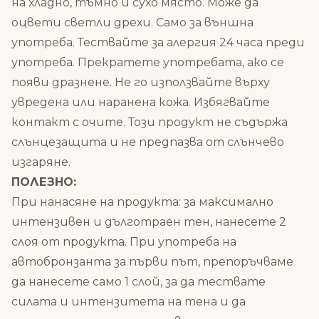
на хладно, тъмно и сухо място. Може да
оцвети светли дрехи. Само за външна
употреба. Тествайте за алергия 24 часа преди
употреба. Прекратете употребата, ако се
появи дразнене. Не го използвайте върху
увредена или наранена кожа. Избягвайте
контакт с очите. Този продукт не съдържа
слънцезащита и не предпазва от слънчево
изгаряне.
ПОЛЕЗНО:
При нанасяне на продукта: за максимално
интензивен и дълготраен тен, нанесете 2
слоя от продукта. При употреба на
автобронзанта за първи път, препоръчваме
да нанесете само 1 слой, за да тествате
силата и интензитета на тена и да