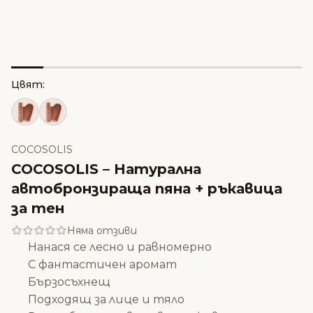
Цвят:
COCOSOLIS
COCOSOLIS – Натурална
автобронзираща пяна + ръкавица
за тен
Няма отзиви
Нанася се лесно и равномерно
С фантастичен аромат
Бързосъхнещ
Подходящ за лице и тяло