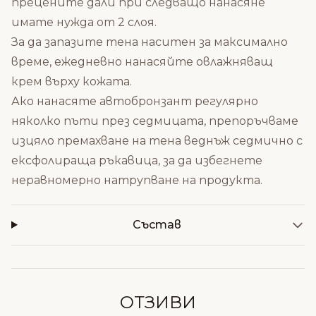
прецените дали при следващо нанасяне
имате нужда от 2 слоя.
За да запазите тена наситен за максимално
време, ежедневно нанасяйте овлажняващ
крем върху кожата.
Ако нанасяте автобронзант регулярно
няколко пъти през седмицата, препоръчваме
изцяло премахване на тена веднъж седмично с
ексфолираща ръкавица, за да избегнете
неравномерно натрупване на продукта.
Състав
ОТЗИВИ