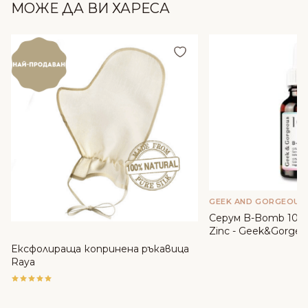
МОЖЕ ДА ВИ ХАРЕСА
Добави в любими
GEEK AND GORGEOUS
Серум B-Bomb 10% 
Zinc - Geek&Gorgeo
Ексфолираща копринена ръкавица
Raya