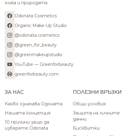
кожа и природата.
Odonata Cosmetics
Organic Make-Up Studio
@odonata.cosmetics
@green_for_beauty
@greenmakeupstudio
YouTube — Greenforbeauty
greenforbeauty.com
ЗА НАС
ПОЛЕЗНИ ВРЪЗКИ
Какво означава Одоната
Общи условия
Нашата концепция
Защита на личните
данни
10 причини защо да
изберете Odonata
Бисквитки