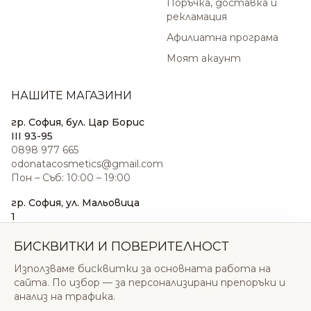
Поръчка, доставка и
рекламация
Афилиатна програма
Моят акаунт
НАШИТЕ МАГАЗИНИ
гр. София, бул. Цар Борис
III 93-95
0898 977 665
odonatacosmetics@gmail.com
Пон – Съб: 10:00 – 19:00
гр. София, ул. Мальовица
1
0876 185 022
sales@odonatacosmetics.com
БИСКВИТКИ И ПОВЕРИТЕЛНОСТ
Пон – Съб: 10:00 – 19:30;
Използваме бисквитки за основната работа на
Нед: 11:00 – 18:00
сайта. По избор — за персонализирани препоръки и
анализ на трафика.