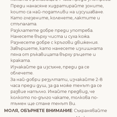
Преди нанасяне хидратирайте зоните,
които са най-податливи на изсушаване.
Като глезените, коленете, лактите и
стъпалата.
Разклатете добре преди употреба.
Нанесете върху чиста и суха кожа.
Разнесете добре с кръгови движения.
Завършете, като нанесете излишната
пяна от ръкавицата върху ръцете и
краката.
Изчакайте да изсъхне, преди да се
облечете.
За най-добри резултати, изчакайте 2-8
часа преди душ, за да може тенът да се
развие напълно. Имайте предвид, че
колкото по-дълго чакате, толкова по-
тъмен ще стане тенът Ви.
МОЛЯ, ОБЪРНЕТЕ ВНИМАНИЕ
: Съхранявайте