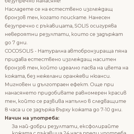
безупречно нанасяне!
Насладете се на естествено изглеждащ
бронзов тен, когато поискате. Нанесен
безупречно с ръкавицата, SOLIS осигурява
невероятни резултати, които се задържат
до 7 дни.
COCOSOLIS - Натурална автобронзираща пяна
придава естествено изглеждащ наситен
бронзов тен, който идеално пасва на цвета на
кожата, без нежелани оранжеви нюанси.
Мигновен и дълготраен ефект. Още при
нанасянето придобивате равномерен красив
тен, който се развива напълно в следващите
8 часа и се задържа върху кожата до 7-10 дни.
Начин на употреба:
За най-добри резултати, ексфолирайте
кожата с ръкавица 24 часа преди употреба.