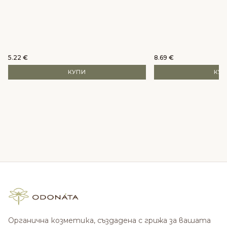
5.22
€
8.69
€
КУПИ
КУ
Органична козметика, създадена с грижа за вашата