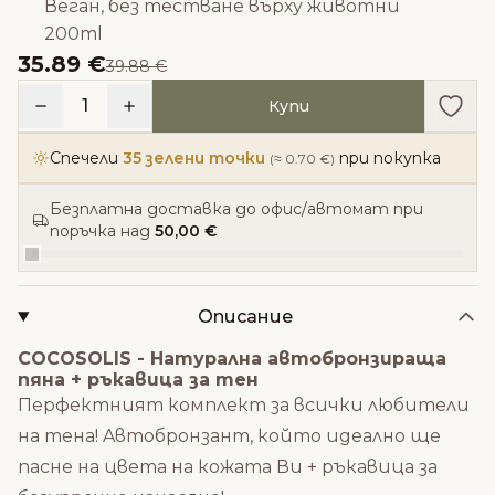
Веган, без тестване върху животни
200ml
35.89 €
39.88 €
Доба
1
Купи
Спечели
35 зелени точки
при покупка
(≈ 0.70 €)
Безплатна доставка до офис/автомат при
поръчка над
50,00 €
Описание
COCOSOLIS - Натурална автобронзираща
пяна + ръкавица за тен
Перфектният комплект за всички любители
на тена! Aвтобронзант, който идеално ще
пасне на цвета на кожата Ви + ръкавица за